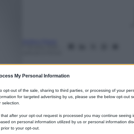
Stefano Piazza
7 Ottobre 2025
–
Lettura: 5 minuti
ocess My Personal Information
to opt-out of the sale, sharing to third parties, or processing of your per
formation for targeted advertising by us, please use the below opt-out s
 selection.
nti preferite
 that after your opt-out request is processed you may continue seeing i
“atto di resistenza”, come ancora oggi
ased on personal information utilized by us or personal information dis
 prior to your opt-out.
nda filo-palestinese, ma un massacro