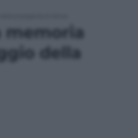
io della propaganda di Hamas
la memoria
ggio della