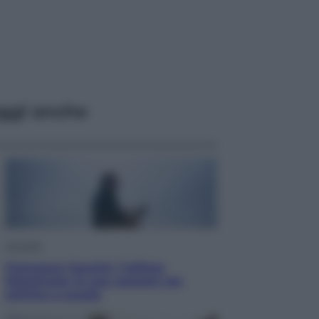
ggi anche
Attualità
Francesco Guccini, l’ultimo
Maestrone: le sue canzoni ora
entrino a scuola