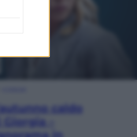
In Edicola
’autunno caldo
i Giorgia –
anorama in