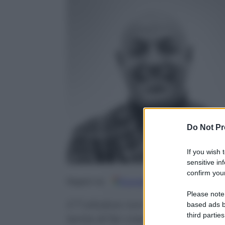
Do Not Pr
If you wish 
sensitive in
confirm your
Google
Discover
Fo
Seguici su
Please note
Il 7 ottobre non è mai stato un 
based ads b
third parties
tenta di far credere la propaga