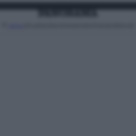
Attualità
Lifestyle
Moda
Video
Podcast
Abbonati
MENU