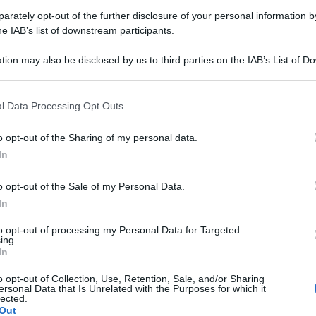
 bambini, donne, anziani, giovani
rately opt-out of the further disclosure of your personal information by
i nei festival musicali
he IAB’s list of downstream participants.
tion may also be disclosed by us to third parties on the IAB’s List of 
 that may further disclose it to other third parties.
 that this website/app uses one or more Google services and may gath
l Data Processing Opt Outs
including but not limited to your visit or usage behaviour. You may click 
 to Google and its third-party tags to use your data for below specifi
o opt-out of the Sharing of my personal data.
ogle consent section.
In
o opt-out of the Sale of my Personal Data.
In
to opt-out of processing my Personal Data for Targeted
ing.
In
o opt-out of Collection, Use, Retention, Sale, and/or Sharing
ersonal Data that Is Unrelated with the Purposes for which it
orno che ha segnato per sempre la storia di
Israele
e
lected.
quella mattina restano aperte. Migliaia di israeliani
Out