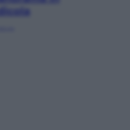
dicola
lia ora