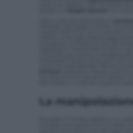
canto suo, ribadisce che non esiste alcu
liberato e le
Brigate Qassam
non avran
Dietro la facciata diplomatica, il
movimen
rallentato ogni passo concreto, ha camb
tensioni interne pur di non arrivare a u
militare. Le famiglie degli ostaggi anco
di angoscia. Le notizie sui loro cari arri
negoziatori o intermediari di Doha e de
di scambio per ottenere vantaggi politici
temporanei. Questo cinico gioco del ter
comunità internazionale. Mentre l’Unione
of Peace
” americano, Hamas continua a 
che due anni fa lo spinse al massacro: m
distruzione in consenso, la guerra in pot
La manipolazion
Ricordare il 7 ottobre significa non ceder
ricordare che la guerra non è iniziata con
Significa riconoscere che ogni pace possi