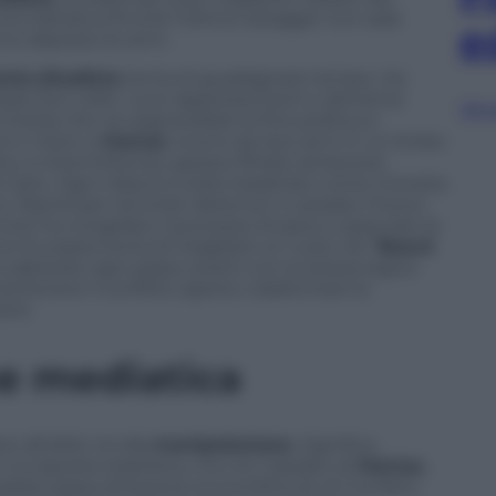
na trattativa finché l’ultimo ostaggio non sarà
e
no deposto le armi.
to jihadista
tenta di guadagnare tempo. Ha
iato più volte i suoi rappresentanti e alimenta
Sfog
n’intesa che ne segnerebbe la fine politica e
ra in mano a
Hamas
vivono da due anni in un limbo
vano a intermittenza, spesso filtrate attraverso
l Cairo. Ogni rilascio è stato barattato come moneta
, libertà per terroristi detenuti o cessate il fuoco
rore ha congelato il processo di pace e spaccato la
 Europea tenta di ritagliarsi un ruolo nel “
Board
sabotare ogni passo avanti con la stessa logica
antenere il conflitto aperto, trasformare la
ere.
e mediatica
e all’oblio né alla
manipolazione.
Significa
 la risposta israeliana, ma con l’assalto di
Hamas.
bile passa attraverso la sconfitta di chi ha fatto