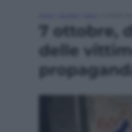
Home
»
Attualità
»
Esteri
»
7 ottobre, d
7 ottobre,
delle vitti
propagand