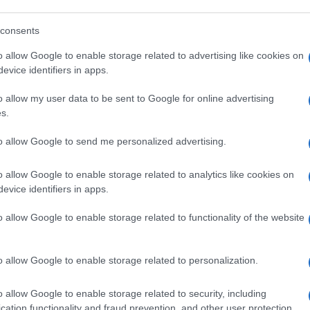
 di ostaggi trascinati nei tunnel della
Striscia di
mai subito dallo Stato ebraico dalla sua fondazione.
tre il mondo ricorda le vittime di quelle stragi,
consents
 guerra che sembra non conoscere tregua, logorata
ternazionale e da una propaganda che,
o allow Google to enable storage related to advertising like cookies on
ere la storia a vantaggio di
Hamas
. Il
7 ottobre
evice identifiers in apps.
, come ancora oggi tenta di far credere la
acro deliberato contro civili inermi: bambini,
o allow my user data to be sent to Google for online advertising
ibbutz o catturati nei festival musicali. Le immagini
s.
e il simbolo dell’orrore. Israele ha reagito con la
u larga scala per smantellare l’apparato terroristico
to allow Google to send me personalized advertising.
o allow Google to enable storage related to analytics like cookies on
 è conseguita
evice identifiers in apps.
o allow Google to enable storage related to functionality of the website
ha aperto una lunga stagione di scontri, crisi
eader di
Hamas
, nascosti nei bunker sotterranei o
 del sacrificio dei propri civili uno strumento
o allow Google to enable storage related to personalization.
lla popolazione di Gaza in un’arma di propaganda
ato trascinato in un processo di delegittimazione
o allow Google to enable storage related to security, including
ee, nelle piazze occidentali e perfino nei media
cation functionality and fraud prevention, and other user protection.