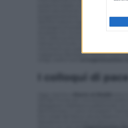
internazionali si è diffusa una narrazion
presenta Israele come aggressore. Le i
sistematicamente decontestualizzate, me
progressivamente rimosso o minimizzato.
disinformazione legati a
Hamas
e alla
F
campagna di propaganda capillare: influ
di piazza che invocano la “
liberazione d
che nella sua forma originaria equivale al
Hamas ha trovato terreno fertile tra grup
movimenti pro-palestinesi finanziati in 
ingegneria ideologica: ribaltare la perc
stragi, trasformare
un’organizzazione te
I colloqui di pac
Oggi, mentre a
Sharm el-Sheikh
sono i
Donald Trump per una soluzione politica
delegazioni israeliana e palestinese non s
frammentato e carico di sospetti. Hamas 
fine totale del blocco senza disarmo, il r
liberazione di centinaia di detenuti che
almeno sei capi dell’
organizzazione ji