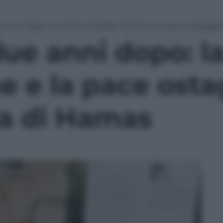
ue anni dopo: la memoria delle vittime e la pace ostagg
 due anni dopo: 
me e la pace osta
a di Hamas