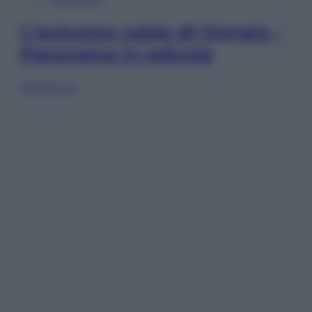
L’autunno caldo di Giorgia –
Panorama in edicola
Sfoglia ora