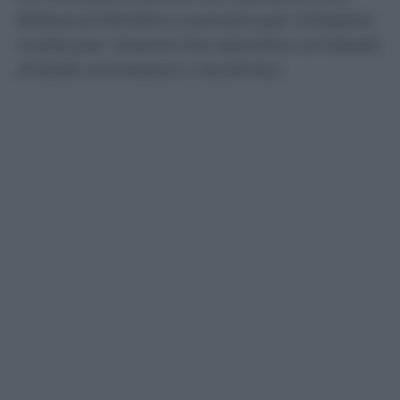
lettera al Ministro Lorenzin per chiedere
multe per i brand che veicolino un’ideale
di bello anoressico o bulimico