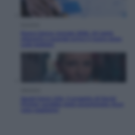
Economia
Nuovo bonus energia 2026, chi potrà
ottenerlo e quando arriva il nuovo aiuto
sulle bollette
Televisione
Squid Game USA, il progetto di David
Fincher sarebbe stato accantonato. Ecco
cosa sappiamo