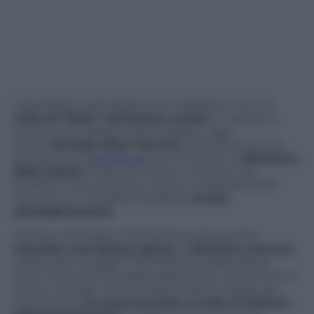
L’anoressia e la bulimia sono malattie e non c’è
nulla di “bello” nell’essere malati
. E’ questa in
sintesi la tesi dell’ex fotomodella e oggi
attrice
Esnedy Milan Herrera
promotrice di una
petizione su
Change.org
per chiedere al
Ministero
della Salute
di istituire multe e sanzioni nei
confronti di quei brand, marchi e pubblicità che
veicolino un modello di bellezza
errato
ontologicamente
.
Tramite
Huffington Post
la Herrera ha anche
mandato una lettera aperta
al
Ministro Lorenzin
nella quale di legge: “Cara Ministra della Salute,
sono una ex fotomodella, diplomata come attrice e
autrice teatrale. Prima di fare la fotomodella, per
mia fortuna,
mi sono laureata a Cuba in Scienze