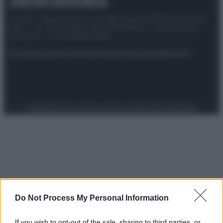
© 2025 – Panorama s.r.l. (Gruppo Società Editrice Italiana
spa) – Via Vittor Pisani 28, 20124 Milano – riproduzione
riservata – P.IVA 10518230965
Attualità
Lifestyle
Moda
Video
Podcast
Abbonati
Preferenze Privacy
Privacy Policy
Cookie Policy
Note legali
Do Not Process My Personal Information
If you wish to opt-out of the sale, sharing to third parties, or