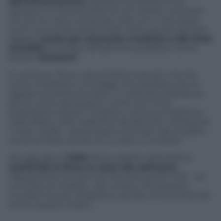
dell’alimentazione
. Questa mia laurea mi ha
salvata e mi ha permesso di non essere vittima di
ciò che ho visto numerose volte con i miei stessi
occhi nel mondo della moda: tante povere giovani
ragazze
morte per anoressia o bulimia e del tutto
invisibili
ai media e all’opinione pubblica. Come
fossero
fantasmi
“.
E continua: “Ecco cara ministra Lorenzin, ciò che
vorrei chiederle è una legge che proibisca che le
ragazze anoressiche siano un esempio di bellezza
per le nuove generazioni: vorrei che chi fa
pubblicità a questo modello e canone di bellezza –
nelle sfilate, sulle copertine dei giornali o attraverso
i mass media – possa essere accusato dai cittadini,
come se fosse autore di un reato, e multato”
Ad oggi già in
7.500
hanno aderito all’iniziativa
mettendo la firma in calce alla petizione
.
“Bisogna fare di tutto per fermare questi mali – ha
concluso la modella – per evitare che possano
uccidere ancora. Dobbiamo aiutare chi sta lottando
contro questi mostri”.