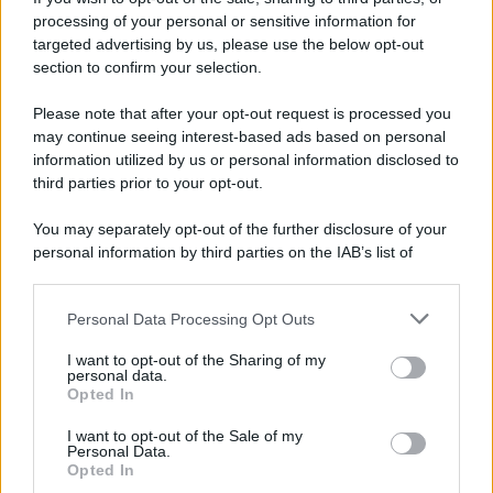
processing of your personal or sensitive information for
targeted advertising by us, please use the below opt-out
section to confirm your selection.
Please note that after your opt-out request is processed you
may continue seeing interest-based ads based on personal
information utilized by us or personal information disclosed to
third parties prior to your opt-out.
You may separately opt-out of the further disclosure of your
personal information by third parties on the IAB’s list of
downstream participants.
Personal Data Processing Opt Outs
This information may also be disclosed by us to third parties
on the IAB’s List of Downstream Participants that may further
I want to opt-out of the Sharing of my
disclose it to other third parties.
personal data.
Opted In
Please note that this website/app uses one or more Google
services and may gather and store information including but
I want to opt-out of the Sale of my
Personal Data.
not limited to your visit or usage behaviour. You may click to
Opted In
grant or deny consent to Google and its third-party tags to