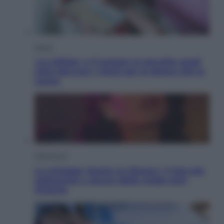
Salute
«La pillola» e il tumore al cervello: quali
sono davvero i rischi per le donne che la
usano
Televisione
Le schegge riporta su Disney+ il lato più
seducente e oscuro della moda anni
Ottanta