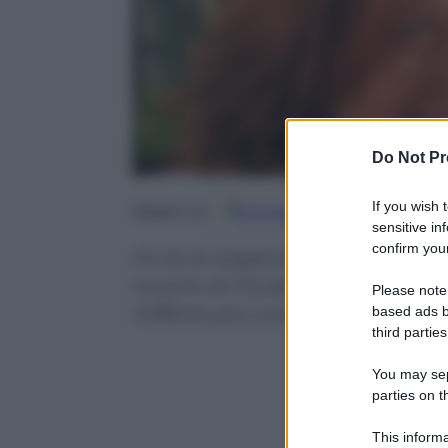
Do Not Pr
If you wish 
Google
Discover
Fo
Seguici su
sensitive in
confirm your
Al via la stagione del riscaldame
trucchi di Facile.it per abbassare
Please note
l’offerta più conveniente e qu
based ads b
third parties
You may sepa
parties on t
This informa