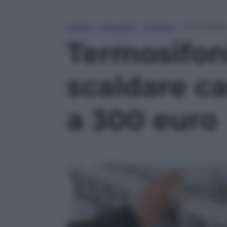
Home
»
Attualità
»
Energia
»
Termosifon
Termosifoni
scaldare c
a 300 euro