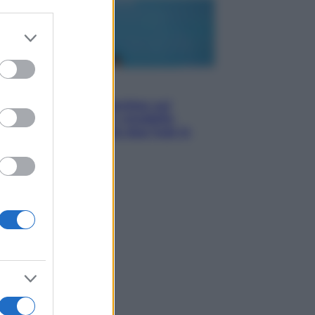
er and store
to grant or
ed purposes
Esteri
Doppio gioco di Sánchez sui
migranti: attacca il «modello
Meloni» ma ha fatto due hub in
Mauritania