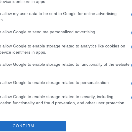
evice identifiers in apps.
o allow my user data to be sent to Google for online advertising
bbassare la temperatura di un solo grado
s.
ro l’anno.
Un’altra strategia efficace è ridurre il
gnerli un’ora prima al giorno equivale a circa 35
to allow Google to send me personalized advertising.
 i consumi è utile installare le valvole
amente la temperatura di ogni ambiente e
o allow Google to enable storage related to analytics like cookies on
evice identifiers in apps.
e buon senso per
o allow Google to enable storage related to functionality of the website
caldamento
o allow Google to enable storage related to personalization.
 sicurezza e risparmio. Il controllo dei fumi è
re una revisione della caldaia almeno una volta
o allow Google to enable storage related to security, including
a di più e aumenta il rischio di guasti. Poi c’è il
cation functionality and fraud prevention, and other user protection.
di aprire le finestre troppo a lungo con i
ri; chiudere tapparelle e persiane la sera per
i possono ridurre i consumi in modo significativo.
CONFIRM