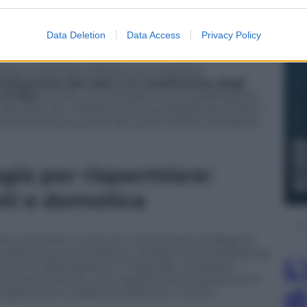
li con bonus
Data Deletion
Data Access
Privacy Policy
i per migliorare l’efficienza energetica
isolamento del tetto o la sostituzione degli
 al 50%.
Anche una semplice controsoffittatura
l 20%. Per il 2025 è ancora possibile sfruttare il
 ammortizzare parte dei costi tramite detrazioni
ogia per risparmiare:
nti e domotica
to controllo i consumi. I termostati intelligenti
 distanza, monitorare le variazioni di temperatura
L
mento dell’impianto in base alle condizioni
line automatiche, che regolano la temperatura in
d
gia dovuti a sbalzi di potenza o cattiva