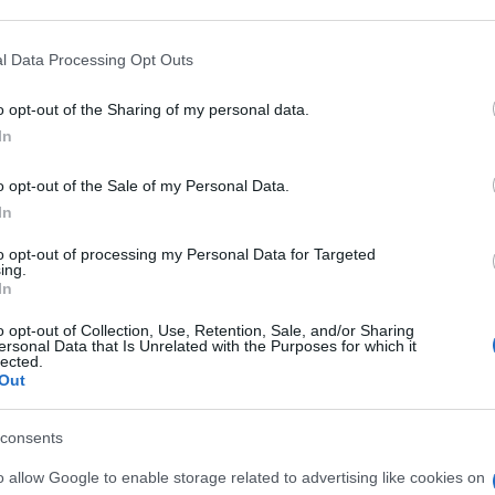
 that may further disclose it to other third parties.
 that this website/app uses one or more Google services and may gath
l Data Processing Opt Outs
including but not limited to your visit or usage behaviour. You may click 
 to Google and its third-party tags to use your data for below specifi
o opt-out of the Sharing of my personal data.
ogle consent section.
In
o opt-out of the Sale of my Personal Data.
In
to opt-out of processing my Personal Data for Targeted
i accesi. Da oggi è possibile scaldare gli edifici in
ing.
lette più salate. Secondo un’analisi di Facile.it, con
In
 italiani spenderanno in media 1.024 euro per il
ancio familiare, soprattutto in un contesto di costi
o opt-out of Collection, Use, Retention, Sale, and/or Sharing
e alleggerire le bollette, con piccole attenzioni
ersonal Data that Is Unrelated with the Purposes for which it
lected.
allora cinque strategie, secondo Facile.it, per
Out
consents
: un solo grado in meno
o allow Google to enable storage related to advertising like cookies on
armio in bolletta