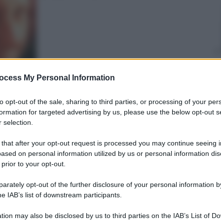
ocess My Personal Information
to opt-out of the sale, sharing to third parties, or processing of your per
nti preferite
formation for targeted advertising by us, please use the below opt-out s
 selection.
nto. Spesa media di oltre 1000 euro. I 5
 le bollette, che variano fino al 34% tra
 that after your opt-out request is processed you may continue seeing i
ella meno vantaggiosa
ased on personal information utilized by us or personal information dis
 prior to your opt-out.
rately opt-out of the further disclosure of your personal information by
he IAB’s list of downstream participants.
tion may also be disclosed by us to third parties on the IAB’s List of 