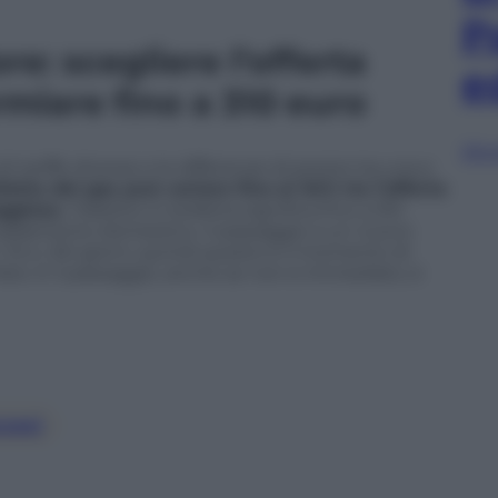
P
re: scegliere l’offerta
e
rmiare fino a 310 euro
Sfog
di tariffe diverse e le differenze di prezzo tra una e
letta del gas può variare fino al 34% tra l’offerta
ggiosa.
Tradotto in bolletta significa fino a 310
riscaldamento domestico. Il passaggio a un nuovo
 15 e i 60 giorni, quindi questo è il momento di
mbio. E il passaggio, anche se non è immediato, è
cesi