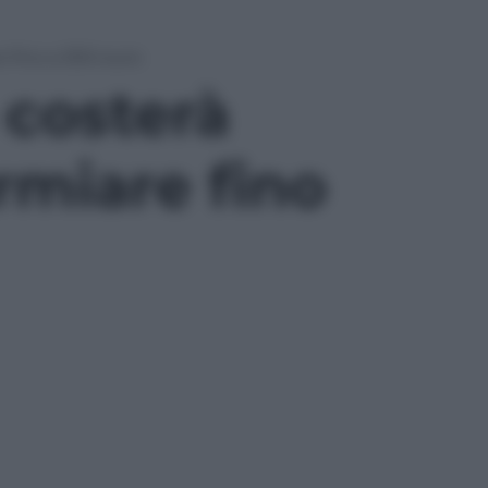
e fino a 300 euro
 costerà
rmiare fino