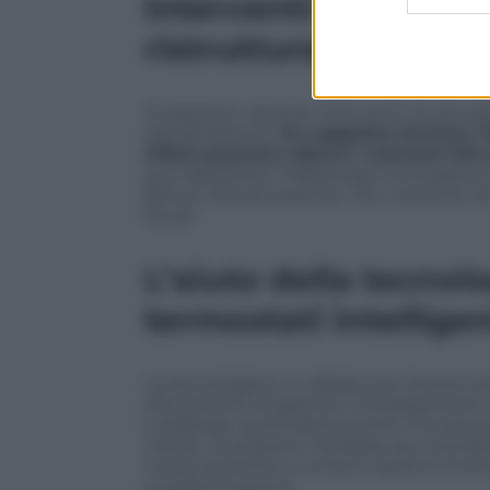
Interventi struttura
ristrutturazione
Si possono valutare interventi struttural
dell’abitazione.
Un cappotto termico, l’
infissi possono ridurre i consumi fino
può abbattere il fabbisogno energetico de
Bonus ristrutturazione, che consente di
fiscali.
L’aiuto della tecnol
termostati intellige
La tecnologia è un alleato per tenere sot
permettono di gestire il riscaldamento a
e adattare automaticamente il funziona
meteo. Si possono installare poi centra
modo dinamico e evitano sprechi di ener
programmazione.