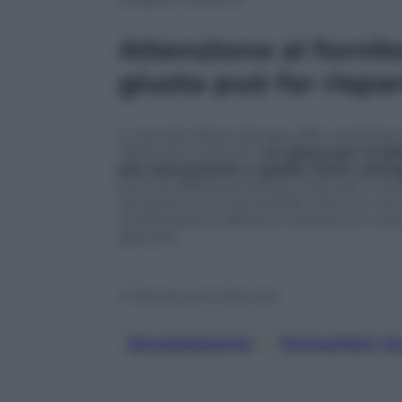
Attenzione al fornito
giusta può far rispa
Il mercato libero del gas offre centinaia 
l’altra sono notevoli.
La spesa per la bol
più conveniente e quella meno vanta
euro di differenza all’anno solo per il 
fornitore non è immediato. Servono tra i
confrontare le offerte e valutare un ca
gratuito.
© Riproduzione Riservata
Riscaldamento
, 
Termosifoni Ac