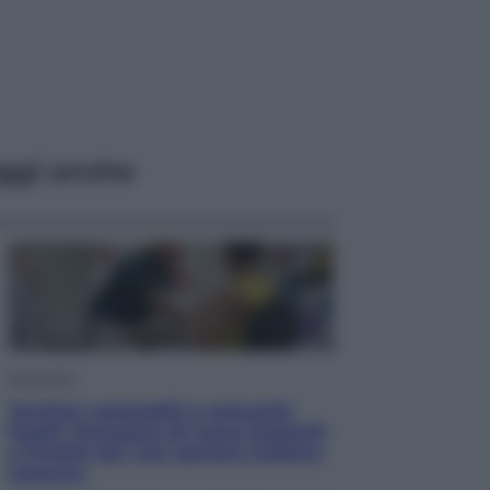
ggi anche
Economia
Territori vulnerabili e comunità
fragili: l’impegno di Cassa Depositi
e Prestiti per non lasciare indietro
nessuno