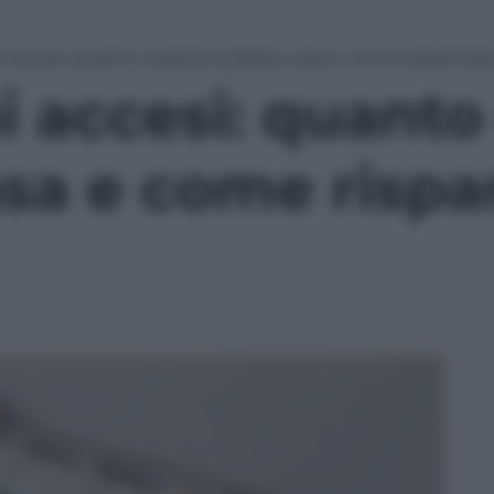
i accesi: quanto costerà scaldare casa e come risparmiar
 accesi: quanto
asa e come rispa