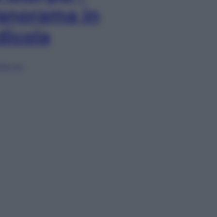
anorama in
dicola
lia ora