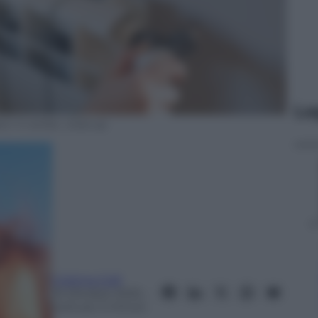
Le
r in winter, close-up
Cristina Colli
15 Ottobre 2025
–
Lettura: 3 minuti