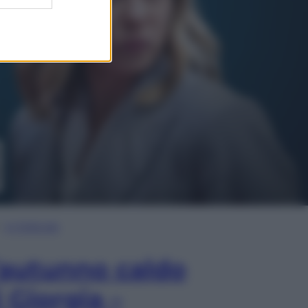
In Edicola
’autunno caldo
i Giorgia –