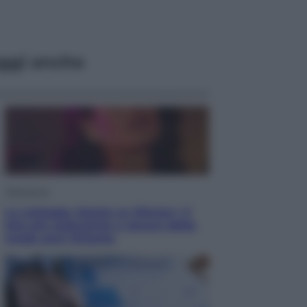
ggi anche
Televisione
Le schegge riporta su Disney+ il
lato più seducente e oscuro della
moda anni Ottanta