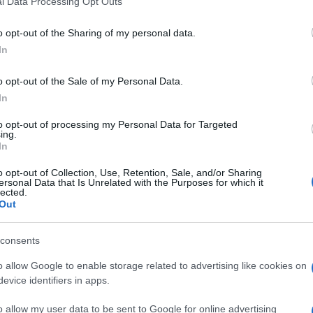
l Data Processing Opt Outs
including but not limited to your visit or usage behaviour. You may click 
 to Google and its third-party tags to use your data for below specifi
o opt-out of the Sharing of my personal data.
ogle consent section.
In
o opt-out of the Sale of my Personal Data.
In
to opt-out of processing my Personal Data for Targeted
re sul serio sul fronte della
web tax
, e prova a
ing.
one, seppur in una versione che possa essere
In
o opt-out of Collection, Use, Retention, Sale, and/or Sharing
i una vicenda che si trascina ormai da tempo, è la
ersonal Data that Is Unrelated with the Purposes for which it
rse fresche
nelle casse di tanti Paesi dell’Unione
lected.
ano purtroppo a farsi sentire.
Out
o maturi per
tassare i colossi del web
che hanno
consents
e in uno soltanto. Solitamente in quello con la
e
e
Facebook
in Irlanda,
Booking.com
e
Uber
in
o allow Google to enable storage related to advertising like cookies on
uali sarebbero le modalità con cui verrebbe fatta
evice identifiers in apps.
tax? Due sono attualmente le soluzioni sul
o allow my user data to be sent to Google for online advertising