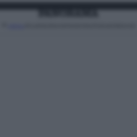
Attualità
Lifestyle
Moda
Video
Podcast
Abbonati
MENU