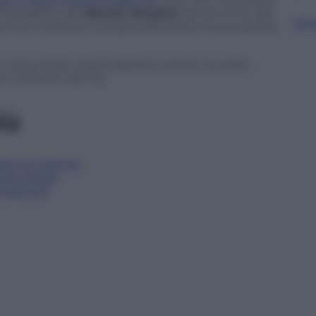
emanazione dei
decreti attuativi
, almeno fino alla
Sfog
he la Commissione europea diffonda le sue proposte
lo comunitario, discenderanno anche le scelte
in tema di web tax.
iù
nti di Internet
errà pagare
nazionali