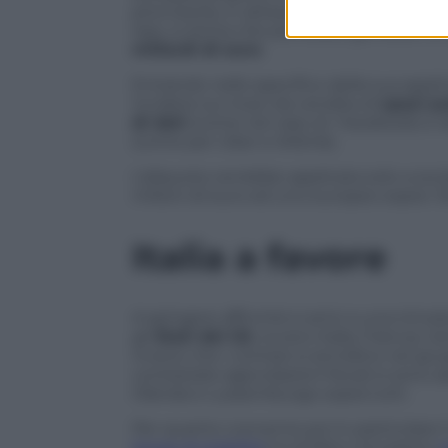
provvisoria, in attesa di trovare un acco
tipo, si stima che potrebbe generare un 
miliardi di euro
.
Entrando nello specifico della sua appl
incidere sui ricavi da vendita di
spazi pu
di dati
(come nel caso di Facebook) e da
(come per Uber e Airbnb).
L’aliquota verrebbe applicata solo a so
milioni di euro ed uno europeo sopra i 5
Italia a favore
A spingere affinché si arrivi a una intro
gli
Stati del G5
, ovvero Italia, Francia
invece che i contrari si annidino nel gru
contestate agevolazioni fiscali si sono ass
Olanda e Lussemburgo sopra tutti.
Per quanto concerne poi in particolare il
legge di stabilità
ha di fatto introdotto
p