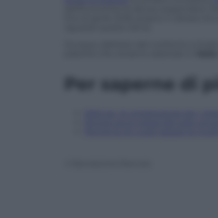
dell’Economia ha deciso sospendere l’
fine di aprile 2018, proprio in attesa c
riguardo questo tema.
Dunque, dall’esito del confronto a livel
pratiche che verranno adottate in
Italia
Per saperne di p
Web tax, le conseguenze per i giga
Perché ora ai colossi del web conv
Perché la Ue vuole tassare le multi
© Riproduzione Riservata