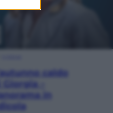
In Edicola
’autunno caldo
i Giorgia –
anorama in
dicola