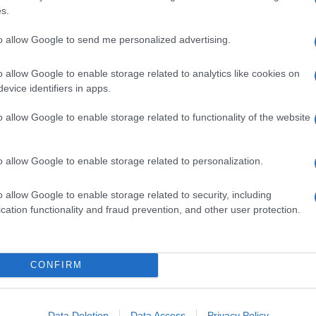
s.
le tassabile”
to allow Google to send me personalized advertising.
itti in Rete, prevederebbe tempi di applicazione un
o allow Google to enable storage related to analytics like cookies on
 di presentarsi in una forma praticamente
evice identifiers in apps.
o allow Google to enable storage related to functionality of the website
ofitti di colossi web lì dove essi sono generati,
 hanno una
presenza fisica sul territorio
.
 individuato tre criteri per conclamare una sorta
o allow Google to enable storage related to personalization.
ocietà che opera sul web verrebbe equiparata a una
 supera i 7 milioni di euro di
ricavi
annuali in uno
o allow Google to enable storage related to security, including
nti
registrati o se ha più di 3.000 contratti per
cation functionality and fraud prevention, and other user protection.
pida
CONFIRM
sarebbe una seconda soluzione. La Commissione
%
su alcuni tipi di ricavi. Una soluzione definita
Data Deletion
Data Access
Privacy Policy