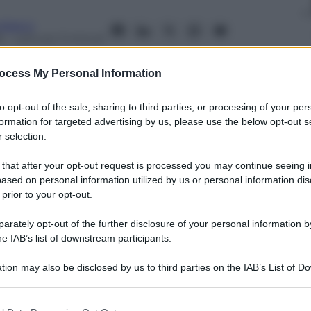
rdasco
8
– Lettura: 3 minuti
ocess My Personal Information
to opt-out of the sale, sharing to third parties, or processing of your per
formation for targeted advertising by us, please use the below opt-out s
nti preferite
 selection.
di l’introduzione di un’imposta del 3%
 that after your opt-out request is processed you may continue seeing i
ased on personal information utilized by us or personal information dis
 prior to your opt-out.
rately opt-out of the further disclosure of your personal information by
he IAB’s list of downstream participants.
tion may also be disclosed by us to third parties on the IAB’s List of 
 that may further disclose it to other third parties.
 that this website/app uses one or more Google services and may gath