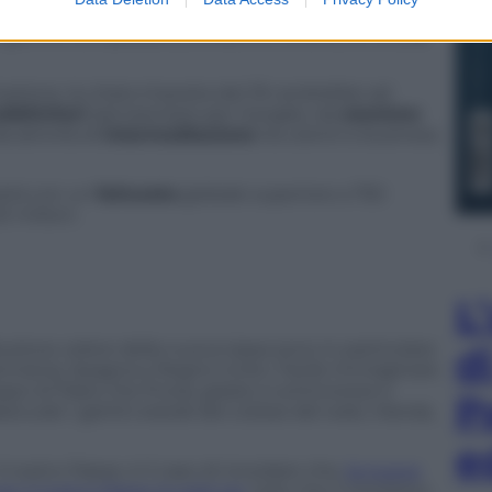
rdo globale a livello Ocse. Una tassazione di questo
gettito complessivo, a livello di Unione, di circa
5
icazione, la citata imposta del 3% andrebbe ad
bblicitari
(ad esempio per Google), da
cessione
 attività di
intermediazione
tra utenti e business
cietà con un
fatturato
globale superiore a 750
0 milioni.
L
duzione celere della nuova tassa sono in particolare
d
, Germania, Spagna e Regno Unito. Facile immaginare
ppo di Paesi che finora, grazie a controverse e
P
icurati i gettiti erariali dei colossi del web, Irlanda,
e
 nostro Paese, è il caso di ricordare che,
la nuova
er il nostro Paese la web tax
. Solo che il ministero