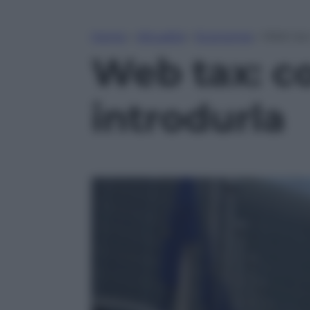
Home
»
Attualità
»
Economia
»
Web tax:
Web tax: c
introdurla