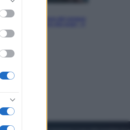
to grant or
ed purposes
Cinema
Robin Hood – Il prezzo del sangue:
Hugh Jackman, altro che eroe! – Il
video in esclusiva