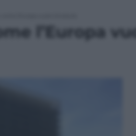
 come l’Europa vuole introdurla
ome l’Europa vu