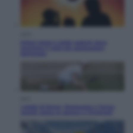
Viaggi
Eclissi totale e stelle cadenti: dove
ammirare il cielo più spettacolare
dell’estate
Sport
I dubbi di Sinner, fisioterapia a Torino:
Jannik valuta se giocare a Cincinnati