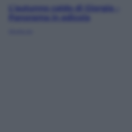
L’autunno caldo di Giorgia –
Panorama in edicola
Sfoglia ora