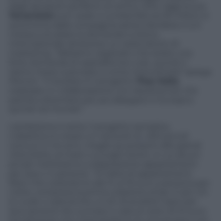
dagli aeroporti periferici al centro città. Oggi la sua
Terravision
(con sede a Londra) fattura 35 milioni, è
autonoma dalla compagnia aerea irlandese e si è
messa a studiare la domanda turistica
internazionale attraverso un osservatorio di
marketing. “Abbiamo registrato che esiste una
forte domanda di ospitalità low cost, quindi ci
siamo messi a pensare a come intercettarla” spiega
Petroni. “Il risultato è il progetto
Thaz Italia
realizzato in collaborazione con Assolowcost che
partirà a dicembre per poi allargarsi in Europa e
quindi nel mondo”.
L’ambizione è tanta. Il progetto semplice.
L’obiettivo è creare un network di
400 piccoli
comuni in tre anni, meglio se prossimi alle grandi
città d’arte, al mare o a luoghi storici, in cui alcuni
privati metteranno a disposizione appartamenti
per due o 4 persone. “Si tratta di appartamenti
liberi che costeranno dai 14 ai 16 euro a persona per
notte, compresa la prima colazione al bar. E per chi
lo vuole ci sarà anche un kit di prodotti tipici per
due persone da cucinarsi a casa al costo di 10 euro.
Ovviamente non mancheranno le convenzioni con