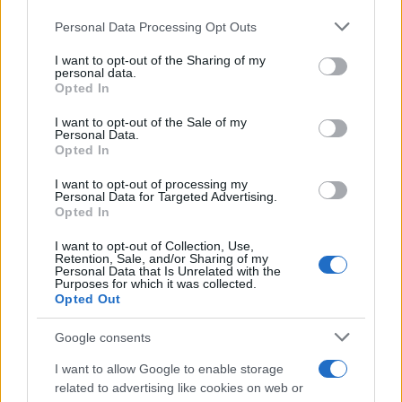
Personal Data Processing Opt Outs
This information may also be disclosed by us to third parties
on the IAB’s List of Downstream Participants that may further
I want to opt-out of the Sharing of my
disclose it to other third parties.
personal data.
Opted In
Please note that this website/app uses one or more Google
services and may gather and store information including but
I want to opt-out of the Sale of my
Personal Data.
not limited to your visit or usage behaviour. You may click to
Opted In
grant or deny consent to Google and its third-party tags to
use your data for below specified purposes in below Google
I want to opt-out of processing my
consent section.
Personal Data for Targeted Advertising.
Opted In
I want to opt-out of Collection, Use,
Retention, Sale, and/or Sharing of my
Personal Data that Is Unrelated with the
Purposes for which it was collected.
Opted Out
Google consents
I want to allow Google to enable storage
related to advertising like cookies on web or