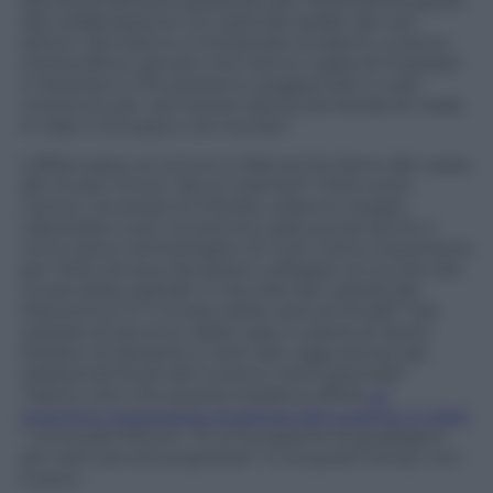
alla storia dell’arte passando per l’ebanisteria grazie
alla collaborazione con aziende leader dei vari
settori. Serviranno a richiamare studenti, turismo,
imprenditori, giovani che hanno voglia di imparare
il mestiere e che potranno soggiornare a costi
contenuti per poi tenere alta la domanda di made
in Italy in Europa e nel mondo”.
L’affare piace ai comuni e farà anche bene alle casse
dei musei minori. Alcuni esempi? Città come
Canino, nei pressi di Viterbo, saranno meglio
valorizzate e più conosciuto sarà quindi anche il
vicino parco archeologico di Vulci, tanto importante
per l’arte etrusca da essere collegato al circuito dei
musei della capitale. E che dire dei castelli del
Piacentino? E il museo della carta di Amalfi? Del
castello di Soncino, delle case in pietra di Santo
Stefano di Sessanio e tanti altri oggi esclusi dai
tradizionali flussi del turismo internazionale?
“Siamo certi che questa iniziativa offrirà
un
incentivo importante al settore del turismo in Italia
” conclude Petroni. “È un’occasione di guadagno
per tanti piccoli proprietari”. E di questi tempi, non
è poco.