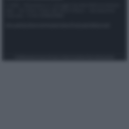
© 2025 – Panorama s.r.l. (Gruppo Società Editrice Italiana
spa) – Via Vittor Pisani 28, 20124 Milano – riproduzione
riservata – P.IVA 10518230965
Attualità
Lifestyle
Moda
Video
Podcast
Abbonati
Preferenze Privacy
Privacy Policy
Cookie Policy
Note legali