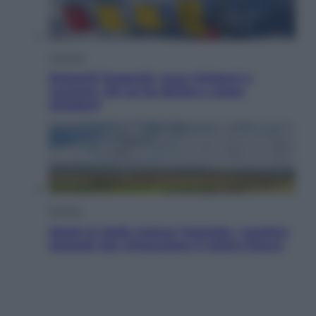
Cronaca
Dolomiti Superski, ecco rimborsi e
voucher: chi ne ha diritto e come
chiederli
Energia
Aiuto! In Italia manca l’energia. I quattro
ostacoli che minacciano il nostro futuro