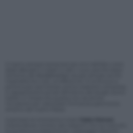
Ci siamo sempre lamentati per anni dell’alto costo
degli alberghi in Italia? In alto i cuori, perché dopo
l’avvento dei Bed&Brekfast sta per arrivare anche
l’ospitalità low cost: un’offerta tra i 14 ai 16 euro a
persona per pernottare, prima colazione compresa,
in appartamenti privati all’interno dei borghi storici
italiani. E chissà che questa non sia anche
l’occasione per valorizzare l’immenso patrimonio
artistico del nostro Paese.
A pensare la rivoluzione è stato
Fabio Petroni
,
imprenditore romano dei trasporti che ha costruito
la sua fortuna trasportando i passeggeri RyanAir