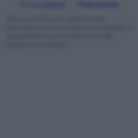
Google
Discover
Fonti preferite
Non più di 16 euro a persona per
pernottare, prima colazione compresa, in
appartamenti privati all’interno dei
borghi storici italiani