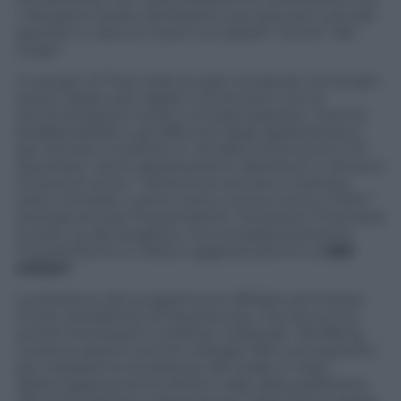
i ristoratori locali e facilitazioni per percorsi culturali
specifici o viste ai musei o ai castelli “minori” del
luogo”.
Il camper di Thaz Italia sta già circolando nei borghi
storici italiani per siglare convenzioni con le
amministrazioni locali e contrattualizzare i titoli di
bed&breakfast o gli affittuari degli appartamenti
per arrivare a mettere in vendita online entro il 15
dicembre i primi appartamenti distribuiti in almeno
40 piccoli centri. “Vorremmo arrivare a mettere
sotto contratto i primi cento comuni entro il 2014”
anticipa ancora l’imprenditore. Terravision finanzierà
la start up del progetto, ma complessivamente
l’investimento in Italia si aggirerà attorno ai
300
milioni
”.
La direzione del programma è affidata ad Andrea
Cinosi, presidente di Assolowcost, che annuncia
anche interessanti iniziative collaterali. “All’offerta
turistica saranno anche collegati 300 corsi specifici
per imparare le eccellenze del made in italy
:
dall’enogastronomia all’arte orafa, dalla pelletteria