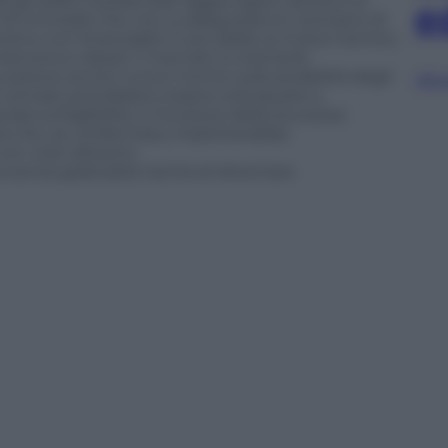
 gli edifici residenziali raggiungano almeno la
e
3. Gli immobili che non si adegueranno rischiano di
ersino non finanziabili. E poi addio ai motori termici,
benzina e diesel. Il mercato si orienterà
cussione anche nuove norme sulla durabilità degli
Sfog
nto armato potrebbero essere sottoposte a
li sull’agibilità, in funzione della sicurezza
ra che, se confermata, implicherebbe
on costi altissimi.
senza gradualità rischia di diventare