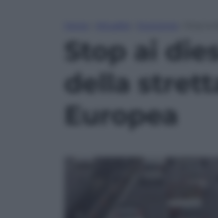
Home
»
Attualità
»
Economia
»
Stop ai d
Stop ai dies
della stret
Europea