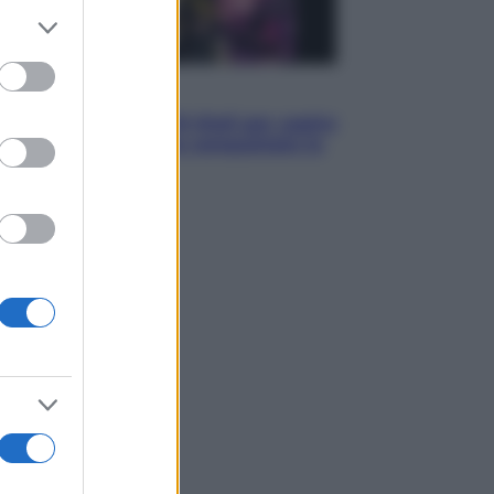
er and store
to grant or
ed purposes
Televisione
Estate da anime: 10 titoli per capire
il fenomeno che ha conquistato la
cultura pop