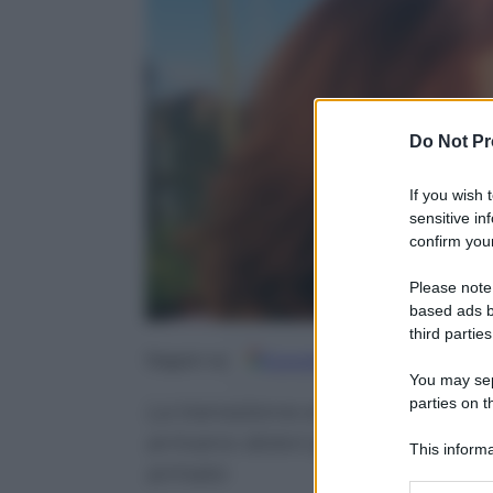
Do Not Pr
If you wish 
sensitive in
confirm your
Please note
based ads b
third parties
Google
Discover
Fo
Seguici su
You may sepa
parties on t
La transizione ecologica colpisce
arrivano dolori per caldaie, co
This informa
armato
Participants