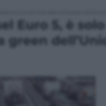
iesel Euro 5, è solo l’inizio della stretta green dell’Unio
el Euro 5, è solo 
ta green dell’Un