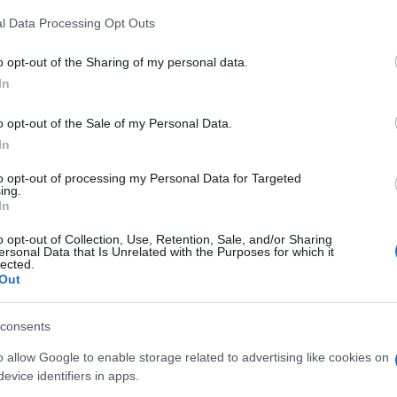
 that this website/app uses one or more Google services and may gath
l Data Processing Opt Outs
including but not limited to your visit or usage behaviour. You may click 
 to Google and its third-party tags to use your data for below specifi
o opt-out of the Sharing of my personal data.
ogle consent section.
In
o opt-out of the Sale of my Personal Data.
In
to opt-out of processing my Personal Data for Targeted
ing.
In
o opt-out of Collection, Use, Retention, Sale, and/or Sharing
ersonal Data that Is Unrelated with the Purposes for which it
lected.
Out
 l’inizio. La politica green europea dopo le macchine
consents
e e tutti i manufatti in cemento armato, cui sarà
oranza, tutti e tre i partiti, hanno presentato
o allow Google to enable storage related to advertising like cookies on
missione Trasporti alla Camera per evitare il
evice identifiers in apps.
ca green di Bruxelles non riguarda solo le auto.