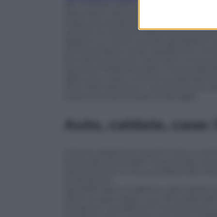
alle richieste dell’Unione europea, che 
sistematico dei limiti di inquinamento
esiste alcuna direttiva europea che viet
vecchie: le restrizioni derivano piuttosto 
Regioni, su come centrare gli obiettivi 
amministrazioni locali, soprattutto nel 
fermare le auto più inquinanti. Una sco
Secondo Federcarrozzieri, l’eventuale b
delle auto usate, mentre la svalutazione
40% nelle aree dove i veicoli sono più d
sull’economia di milioni di famiglie.
Auto, caldaie, case:
Il blocco degli Euro 5 però è solo un pri
ferma alle automobili, ma prevede una 
direttamente la vita quotidiana dei cittad
innanzitutto.
Dal 2029, salvo modifiche, sarà vietata l
2040 ne sarà vietato l’uso. Bruxelles sp
emissioni”, più efficienti ma anche più c