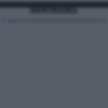
Attualità
Lifestyle
Moda
Video
Podcast
Abbonati
MENU