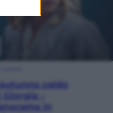
In Edicola
’autunno caldo
i Giorgia –
anorama in