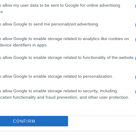
o allow my user data to be sent to Google for online advertising
emendamenti della
s.
ccare lo stop
to allow Google to send me personalized advertising.
o allow Google to enable storage related to analytics like cookies on
lle auto diesel Euro 5
appare sempre più
evice identifiers in apps.
dalla Lega al decreto Infrastrutture prevede
ovvedimento. Ma la proroga potrebbe non essere
a a spostare il divieto al 2027, mentre Forza Italia
o allow Google to enable storage related to functionality of the website
po, e contro Bruxelles, per evitare che milioni di
di. Il cuore della questione è però un altro:
lo stop
egli effetti concreti del Green Deal europeo. La
o allow Google to enable storage related to personalization.
 i costi direttamente sui cittadini.
o allow Google to enable storage related to security, including
isce un’auto su cinque
cation functionality and fraud prevention, and other user protection.
 da
La Verità
, in Italia circolano circa 1,5 milioni di
e il 2015. Se si aggiungono le auto Euro 4, Euro 3 ed
CONFIRM
ezzo di veicoli a rischio blocco. In pratica,
un’auto
l blocco, nelle intenzioni, servirebbe a rispondere