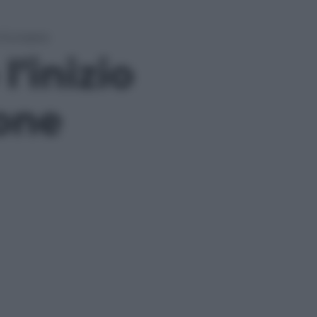
ne Europea
l’inizio
ione