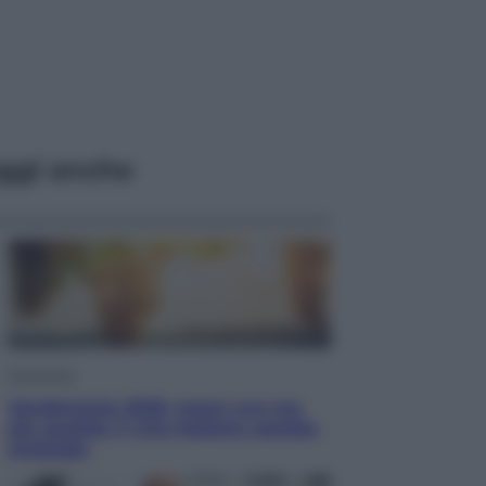
ggi anche
Economia
Vendemmia 2026, meno uva ma
più qualità: il vino italiano cambia
strategia