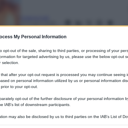
Cristina Colli
13 Giugno 2025
–
Lettura: 4 minuti
ocess My Personal Information
to opt-out of the sale, sharing to third parties, or processing of your per
formation for targeted advertising by us, please use the below opt-out s
 selection.
 that after your opt-out request is processed you may continue seeing i
ased on personal information utilized by us or personal information dis
 prior to your opt-out.
nti preferite
rately opt-out of the further disclosure of your personal information by
he IAB’s list of downstream participants.
 i nostri portafogli. E dopo le auto,
ibentazione delle case e perfino cemento
tion may also be disclosed by us to third parties on the IAB’s List of 
 that may further disclose it to other third parties.