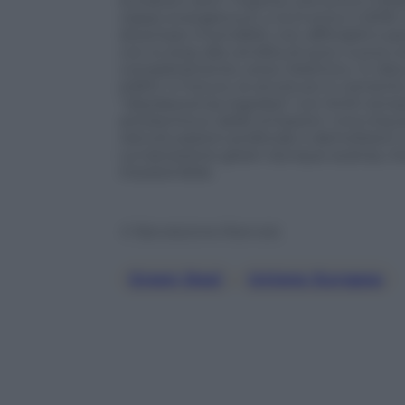
emissioni zero” impone che entro il 2030
classe energetica E, e la D entro il 203
diventare invendibili, non affittabili e p
con lo stop alla vendita di auto nuove a 
completamente verso l’elettrico. In dis
edifici: in futuro, le strutture in ceme
“obsolescenza regolata” con limiti tempora
antisismica e delle emissioni. Una misu
ristrutturazioni profonde o demolizioni c
La transizione green dunque avanza, ma 
insostenibile.
© Riproduzione Riservata
Green Deal
, 
Unione Europea