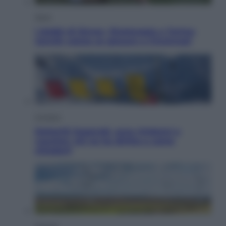
Sport
I dubbi di Sinner, fisioterapia a Torino:
Jannik valuta se giocare a Cincinnati
Cronaca
Dolomiti Superski, ecco rimborsi e
voucher: chi ne ha diritto e come
chiederli
Energia