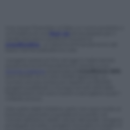
Una via per finanziare un’idea, un nuovo prodotto o
un’iniziativa di una
Start Up
senza passare per il
canale bancario è quella di ricorrere al
crowdfunding
, un sistema di finanziamento dal
basso tramite piattaforme web.
I progetti sostenuti fino ad oggi in Italia tramite
questa forma di finanziamento, stando a una
recente indagine
presentata al
cruwdfuture 2013
,
sono 52.000, di cui oltre 15.000 approvati; un
numero ancora contenuto rispetto ai 470.000
progetti pubblicati in Europa nel solo 2012 (dati
Massolution) che sono riusciti a raccogliere quasi 1
miliardo di euro.
Gran parte delle iniziative, però, non sono rivolte al
business: piuttosto si guarda al no profit o al
mondo dell’arte e della cultura. Nel profit, vengono
privilegiati di solito i progetti innovativi e creativi. E