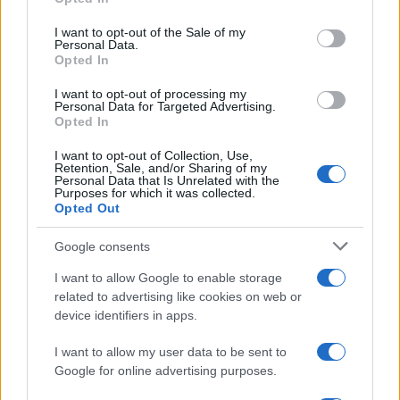
Please note that this website/app uses one or more Google
services and may gather and store information including but
I want to opt-out of the Sale of my
Personal Data.
not limited to your visit or usage behaviour. You may click to
Opted In
grant or deny consent to Google and its third-party tags to
use your data for below specified purposes in below Google
I want to opt-out of processing my
consent section.
Personal Data for Targeted Advertising.
Opted In
I want to opt-out of Collection, Use,
Retention, Sale, and/or Sharing of my
Personal Data that Is Unrelated with the
Purposes for which it was collected.
Opted Out
Google consents
I want to allow Google to enable storage
related to advertising like cookies on web or
device identifiers in apps.
I want to allow my user data to be sent to
Google for online advertising purposes.