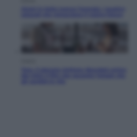
Aiuto! in Italia manca l’energia. I quattro
ostacoli che minacciano il nostro futuro
Cinema
Tony, il giovane Anthony Bourdain prima
del mito: il film che racconta l’estate che
gli cambiò la vita