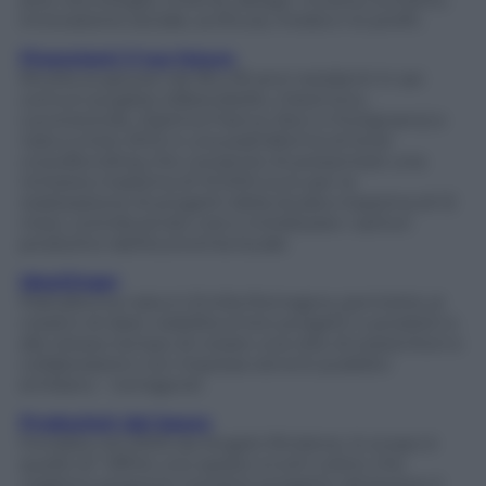
innovazione sociale, scrittura, moda e no profit.
Finanziami il tuo futuro
Rivolta ai giovani da 18 a 35 anni residenti in sei
comuni pugliesi (Alberobello, Cisternino,
Locorotondo, Martina Franca, Noci e Putignano) e
nata a inizio 2013, è una piattaforma di local
crowdfunding che consente di presentare una
richiesta massima di 10.000 euro per la
realizzazione di progetti della durata massima di 12
mesi, contribuendo così a rivitalizzare i settori
produttivi dell’economia locale.
IdeaGinger
Piattaforma nata in Emilia Romagna, permette ai
creativi di dare visibilità ai loro progetti o prodotti e
allo stesso tempo di creare una rete di sostenitori e
collaborazioni con imprese ed enti pubblici
emiliano – romagnoli.
Produzioni dal basso
Fondata nel 2005 da Angelo Rindone, lo scopo è
quello di “offrire uno spazio a tutti coloro che
vogliono proporre il proprio progetto attraverso il