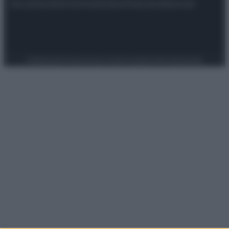
Attualità
Lifestyle
Moda
Video
Podcast
Abbonati
Preferenze Privacy
Privacy Policy
Cookie Policy
Note legali