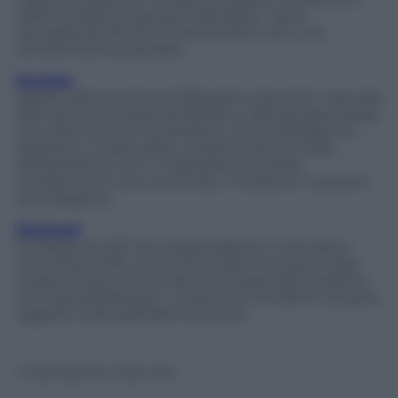
sistema delle produzioni dal basso”, ossia
raccogliendo fondi e finanziamenti con una
sottoscrizione popolare.
Kendoo
Opera nella provincia di Bergamo dai primi mesi del
2013 ed è promossa da Media on (del gruppo Sesab
che edita anche il quotidiano L’Eco di Bergamo).
Sostiene, in particolare, iniziative per la tutela
dell’ambiente, per il miglioramento della
condizione di una comunità, o iniziative musicali o
tecnologiche.
Starteed
Fondata nel 2011 da Claudio Bedino e lanciata a
settembre 2012, aiuta a finanziare le proprie idee
supportando tutte le fasi di sviluppo del prodotto,
con la possibilità per il creatore di vendere il proprio
oggetto sulla piattaforma stessa.
© Riproduzione Riservata