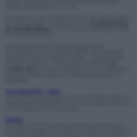
quindi, spazio a settori quali achitettura, moda,
design, artigianato e hi – tech.
Ma qual è lo stato di questi servizi nel nostro paese?
In Italia ad oggi si contano in tutto
41 piattaforme
di crowdfunding,
di cui 27 attive al 18 ottobre 2013,
e 14 in fase di lancio.
La Consob, inoltre, lo scorso 10 agosto ha
autorizzato la prima società adibita alla raccola di
capitali di rischio da parte di start – up innovative
tramite portali on – line
(equity crowdfunding)
,
la
Stars Up
di Livorno. Di quelle attive, ne abbiamo
selezionate 8 più idonee a finanziare progetti di
business.
Crowdfunding – Italia
Piattaforma generalista, è nata nell’ottobre 2012. La
registrazione è gratuita e non viene imposta alcuna
commissione sui fondi raccolti.
Eppela
Fondata nel 2011 da Nicola Lencioni, permette di
finanziare progetti innovativi e creativi nei campi di
arte, tecnologia, cinema, design, musica, fumetto,