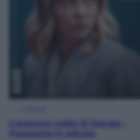
In Edicola
L’autunno caldo di Giorgia –
Panorama in edicola