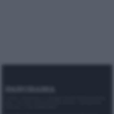
© 2025 – Panorama s.r.l. (Gruppo Società Editrice Italiana
spa) – Via Vittor Pisani 28, 20124 Milano – riproduzione
riservata – P.IVA 10518230965