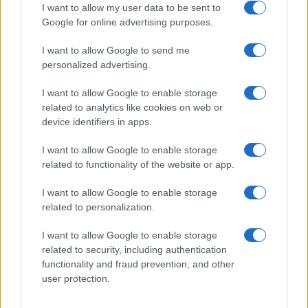
I want to allow my user data to be sent to
Google for online advertising purposes.
I want to allow Google to send me
personalized advertising.
I want to allow Google to enable storage
related to analytics like cookies on web or
device identifiers in apps.
I want to allow Google to enable storage
related to functionality of the website or app.
I want to allow Google to enable storage
related to personalization.
I want to allow Google to enable storage
related to security, including authentication
functionality and fraud prevention, and other
user protection.