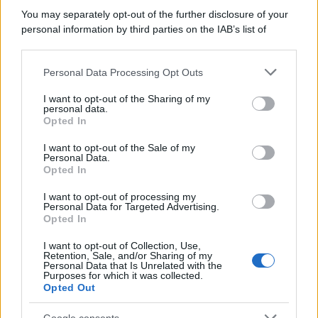
You may separately opt-out of the further disclosure of your
personal information by third parties on the IAB’s list of
downstream participants.
Personal Data Processing Opt Outs
This information may also be disclosed by us to third parties
on the IAB’s List of Downstream Participants that may further
I want to opt-out of the Sharing of my
disclose it to other third parties.
personal data.
Opted In
Please note that this website/app uses one or more Google
services and may gather and store information including but
I want to opt-out of the Sale of my
Personal Data.
not limited to your visit or usage behaviour. You may click to
Opted In
grant or deny consent to Google and its third-party tags to
use your data for below specified purposes in below Google
I want to opt-out of processing my
consent section.
Personal Data for Targeted Advertising.
Opted In
I want to opt-out of Collection, Use,
Retention, Sale, and/or Sharing of my
Personal Data that Is Unrelated with the
Purposes for which it was collected.
Opted Out
Google consents