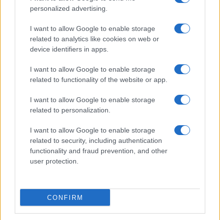
personalized advertising.
I want to allow Google to enable storage
related to analytics like cookies on web or
device identifiers in apps.
I want to allow Google to enable storage
related to functionality of the website or app.
I want to allow Google to enable storage
related to personalization.
I want to allow Google to enable storage
related to security, including authentication
functionality and fraud prevention, and other
user protection.
CONFIRM