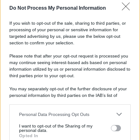
Do Not Process My Personal Information
If you wish to opt-out of the sale, sharing to third parties, or
processing of your personal or sensitive information for
targeted advertising by us, please use the below opt-out
section to confirm your selection.
Please note that after your opt-out request is processed you
may continue seeing interest-based ads based on personal
information utilized by us or personal information disclosed to
third parties prior to your opt-out.
You may separately opt-out of the further disclosure of your
personal information by third parties on the IAB’s list of
downstream participants.
Personal Data Processing Opt Outs
This information may also be disclosed by us to third parties
on the IAB’s List of Downstream Participants that may further
I want to opt-out of the Sharing of my
disclose it to other third parties.
personal data.
Opted In
Please note that this website/app uses one or more Google