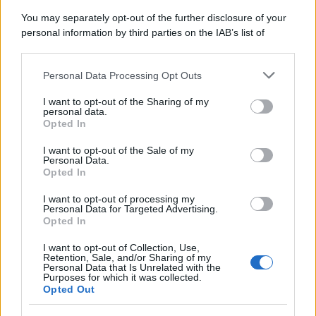
You may separately opt-out of the further disclosure of your
personal information by third parties on the IAB’s list of
downstream participants.
Personal Data Processing Opt Outs
This information may also be disclosed by us to third parties
on the IAB’s List of Downstream Participants that may further
I want to opt-out of the Sharing of my
disclose it to other third parties.
personal data.
Opted In
Please note that this website/app uses one or more Google
services and may gather and store information including but
I want to opt-out of the Sale of my
Personal Data.
not limited to your visit or usage behaviour. You may click to
Opted In
grant or deny consent to Google and its third-party tags to
use your data for below specified purposes in below Google
I want to opt-out of processing my
consent section.
Personal Data for Targeted Advertising.
Opted In
I want to opt-out of Collection, Use,
Retention, Sale, and/or Sharing of my
Personal Data that Is Unrelated with the
Purposes for which it was collected.
Opted Out