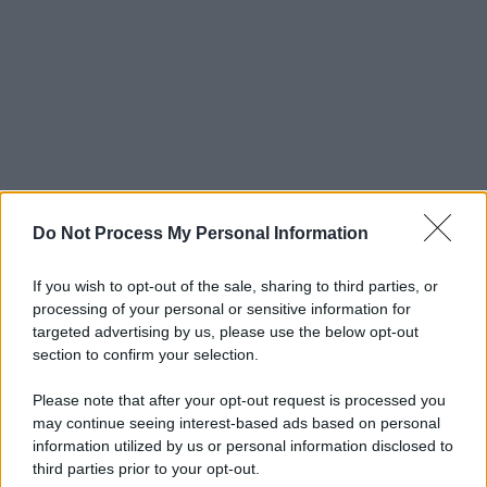
Do Not Process My Personal Information
If you wish to opt-out of the sale, sharing to third parties, or
processing of your personal or sensitive information for
targeted advertising by us, please use the below opt-out
section to confirm your selection.
Please note that after your opt-out request is processed you
may continue seeing interest-based ads based on personal
information utilized by us or personal information disclosed to
third parties prior to your opt-out.