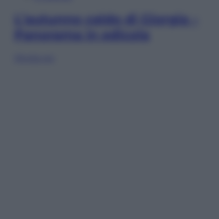
L’autunno caldo di Giorgia –
Panorama in edicola
Sfoglia ora