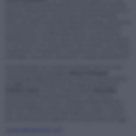
hanno fatto questa operazione di sistema costata
già 4,5 miliardi di svalutazione della partecipazione
del 22,4 per cento che fa capo alla loro holding
Telco, più della metà dell’originario valore. Ma anche
ai concorrenti in Italia, desiderosi che la Telecom
venda la rete, che Bernabè invece vuole tenere,
liberalizzando il «fisso» quel tanto che proprio serve
e non di più. E ai concorrenti nel mondo, cui fa gola
soprattutto il business in Sud America. Contro il top
manager una critica ricorrente: troppo attendismo.
Però Bernabè non crede ai miracoli. Convive con
l’amministratore delegato
Marco Patuano
,
impostogli dalla Mediobanca. Esitava sulla vendita
de
La7
, poi ha forzato per accogliere l’offerta di
Urbano Cairo
contro il rilancio della
Clessidra
,
suscitando altre perplessità. Se è vero che al
prossimo giro di rinnovi, nell’assemblea del 2014, i
soci potrebbero volerlo mandare a casa, è ancora
più vero che forse solo Bernabè sa se fra un anno i
soci di riferimento saranno ancora gli stessi di oggi.
Leggi Panorama on line