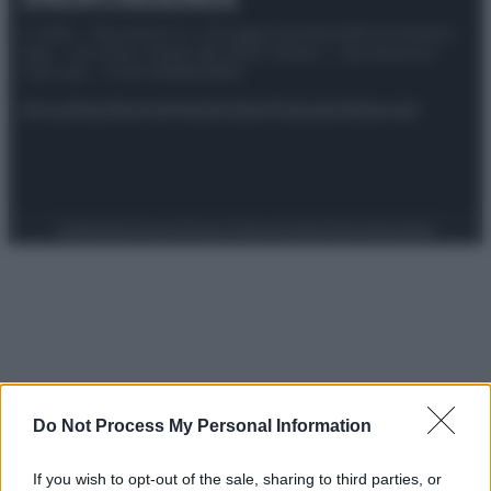
© 2025 – Panorama s.r.l. (Gruppo Società Editrice Italiana
spa) – Via Vittor Pisani 28, 20124 Milano – riproduzione
riservata – P.IVA 10518230965
Attualità
Lifestyle
Moda
Video
Podcast
Abbonati
Preferenze Privacy
Privacy Policy
Cookie Policy
Note legali
Do Not Process My Personal Information
If you wish to opt-out of the sale, sharing to third parties, or