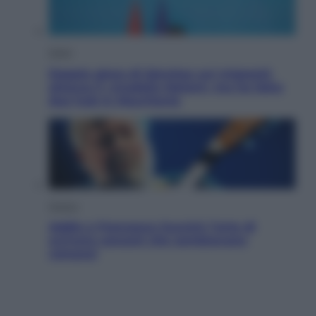
Esteri
Doppio gioco di Sánchez sui migranti:
attacca il «modello Meloni» ma ha fatto
due hub in Mauritania
Musica
Addio a Francesco Guccini: l’arte di
scrivere canzoni che sembravano
romanzi