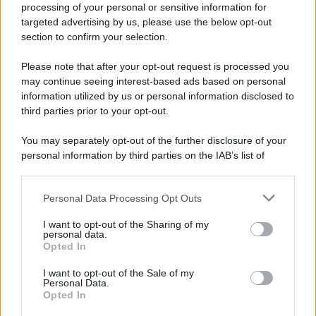
processing of your personal or sensitive information for
targeted advertising by us, please use the below opt-out
section to confirm your selection.
Please note that after your opt-out request is processed you
may continue seeing interest-based ads based on personal
information utilized by us or personal information disclosed to
third parties prior to your opt-out.
You may separately opt-out of the further disclosure of your
personal information by third parties on the IAB’s list of
downstream participants.
Personal Data Processing Opt Outs
This information may also be disclosed by us to third parties
on the IAB’s List of Downstream Participants that may further
I want to opt-out of the Sharing of my
disclose it to other third parties.
personal data.
Opted In
Please note that this website/app uses one or more Google
services and may gather and store information including but
I want to opt-out of the Sale of my
Personal Data.
not limited to your visit or usage behaviour. You may click to
Opted In
grant or deny consent to Google and its third-party tags to
use your data for below specified purposes in below Google