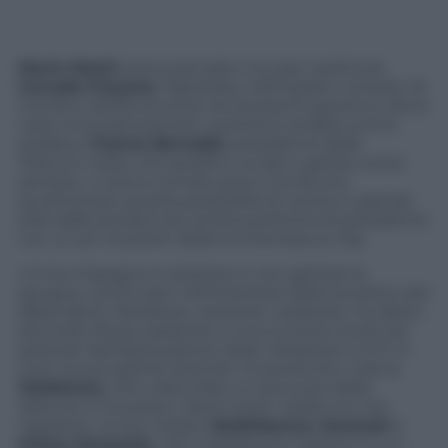
Mario Monti
aveva pensato a lui per sostituire
Corrado Passera
, l’apostata, nell’ingrato compito di
ministro dell’Economia nel prossimo governo. Ma la
Lista civica del premier uscente è andata com’è
andata e
Franco Bernabè
, presidente della
Telecom Italia, che peraltro, lucido e gelido come
sempre, ci aveva contato poco, ha dovuto
accantonare questa possibilità di uscita in grande
stile dalla sempre più stretta poltrona di presidente
con un po’ di poteri della tormentata ex Sip.
«Il mio impegno è resistere e non gettare la
spugna, continuare nell’interesse della società e dei
dipendenti. Resistere, resistere, resistere» ha detto
secondo l’Ansa, parlando a una riunione di piccoli
azionisti dell’associazione Asati. Resistere a chi? A
tutti: ai suoi grandi azionisti, innanzitutto, cioè la
Telefonica
, che voleva fare un boccone della
Telecom e ha perso i denti (cioè i soldi) ma non
l’appetito. Ai soci italiani
Mediobanca
,
Generali
e
Intesa Sanpaolo
, che maledicono il giorno in cui