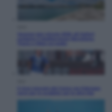
Viaggi
Vacanze last minute 2026, gli italiani
scelgono il Mediterraneo: Barcellona,
Tirana e Olbia sul podio
Sport
Il ricco mercato del Como: ora Fabregas
corre per lo scudetto con le altre big