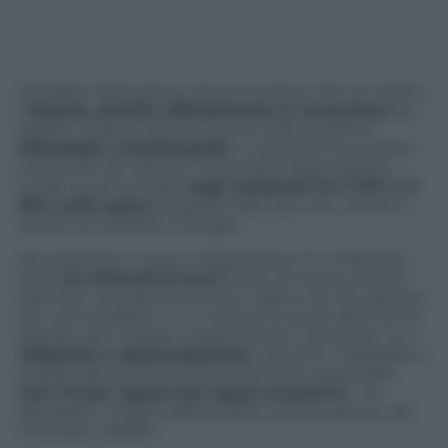
Gli effetti della grave crisi economica che ha colpito
il
Brasile, entrato ufficialmente in recessione
da
agosto, si fanno sentire anche sulle prossime
Olimpiadi e Paralimpiadi
, in programma tra dieci
mesi a Rio de Janeiro: il Comitato organizzatore
locale ha annunciato
tagli compresi tra il 10% e il
30% sulle spese
programmate, per non correre il
rischio di superare il budget.
Attualmente ci sono a disposizione 7,4 miliardi di
reais (
2,1 miliardi di euro
) frutto di risorse private
(sponsor, prevalentemente). L’idea è di non gravare
sui conti pubblici in un momento particolarmente
delicato per il Paese sudamericano, alle prese con
inflazione e disoccupazione
crescenti. ”Dobbiamo
presentare Giochi economicamente sostenibili,
non c’è piu’ spazio per spese eccessive
”, ha
dichiarato il responsabile della comunicazione del
Comitato. (ANSA)