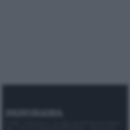
© 2025 – Panorama s.r.l. (Gruppo Società Editrice Italiana
spa) – Via Vittor Pisani 28, 20124 Milano – riproduzione