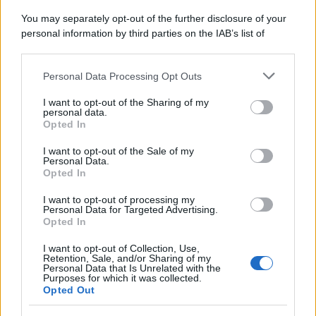
You may separately opt-out of the further disclosure of your
personal information by third parties on the IAB’s list of
downstream participants.
Personal Data Processing Opt Outs
This information may also be disclosed by us to third parties
on the IAB’s List of Downstream Participants that may further
I want to opt-out of the Sharing of my
disclose it to other third parties.
personal data.
Opted In
Please note that this website/app uses one or more Google
services and may gather and store information including but
I want to opt-out of the Sale of my
Personal Data.
not limited to your visit or usage behaviour. You may click to
Opted In
grant or deny consent to Google and its third-party tags to
use your data for below specified purposes in below Google
I want to opt-out of processing my
consent section.
Personal Data for Targeted Advertising.
Opted In
I want to opt-out of Collection, Use,
Retention, Sale, and/or Sharing of my
Personal Data that Is Unrelated with the
Purposes for which it was collected.
Opted Out