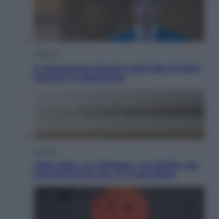
Opinioni
Il vergognoso silenzio sugli hub di Pedro
Sanchez in Mauritania
Cultura
Libri: dopo «Le schegge», tre thriller con
narratori di cui non ci si può fidare