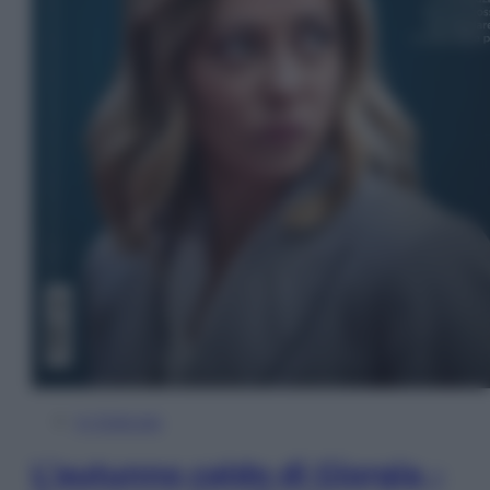
In Edicola
L’autunno caldo di Giorgia –