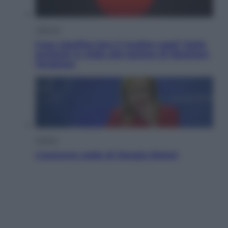
Lifestyle
Cosa significa fare il medico oggi? Dalle
proteste in India alla lezione di Abraham
Verghese
Politica
L’autunno caldo di Giorgia Meloni