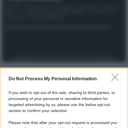
© 2025 – Panorama s.r.l. (Gruppo Società Editrice Italiana
spa) – Via Vittor Pisani 28, 20124 Milano – riproduzione
riservata – P.IVA 10518230965
Attualità
Lifestyle
Moda
Video
Podcast
Abbonati
Preferenze Privacy
Privacy Policy
Cookie Policy
Note legali
Do Not Process My Personal Information
If you wish to opt-out of the sale, sharing to third parties, or
processing of your personal or sensitive information for
targeted advertising by us, please use the below opt-out
section to confirm your selection.
Please note that after your opt-out request is processed you