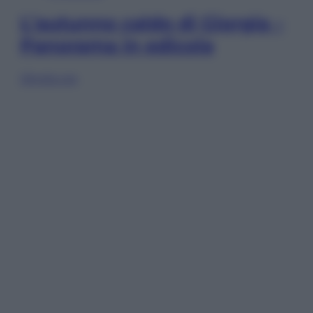
L’autunno caldo di Giorgia –
Panorama in edicola
Sfoglia ora