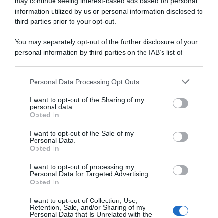
may continue seeing interest-based ads based on personal
information utilized by us or personal information disclosed to
third parties prior to your opt-out.
You may separately opt-out of the further disclosure of your
personal information by third parties on the IAB’s list of
downstream participants.
Personal Data Processing Opt Outs
This information may also be disclosed by us to third parties
on the IAB’s List of Downstream Participants that may further
I want to opt-out of the Sharing of my
disclose it to other third parties.
personal data.
Opted In
Please note that this website/app uses one or more Google
services and may gather and store information including but
I want to opt-out of the Sale of my
Personal Data.
not limited to your visit or usage behaviour. You may click to
Opted In
grant or deny consent to Google and its third-party tags to
use your data for below specified purposes in below Google
I want to opt-out of processing my
consent section.
Personal Data for Targeted Advertising.
Opted In
I want to opt-out of Collection, Use,
Retention, Sale, and/or Sharing of my
Personal Data that Is Unrelated with the