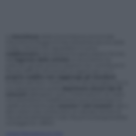
La
bocciatura
della Commissione provinciale
tributaria di Reggio Emilia sottolinea alcune delle
molte criticità che riguardano il nuovo
redditometro
. Nonostante le assicurazioni fornite
dall’
Agenzia delle entrate
, lo strumento ha
sollevato grosse preoccupazioni tra i contribuenti.
Risulta difficile dimostrare le ragioni per cui il
proprio reddito non raggiunga gli standard
richiesti dal fisco. Inoltre, non è da escludere che la
sua applicazione possa
deprimere alcuni tipi di
consumi
(abitazioni, auto, imbarcazioni). Se usato
con precisione il redditometro può diventare un
valido strumento per
scovare i veri evasori:
vale a
dire coloro che conducono un elevato tenore di
vita senza dichiarare nulla. Ma prima bisognerebbe
correggerne i difetti.
Leggi Panorama on line