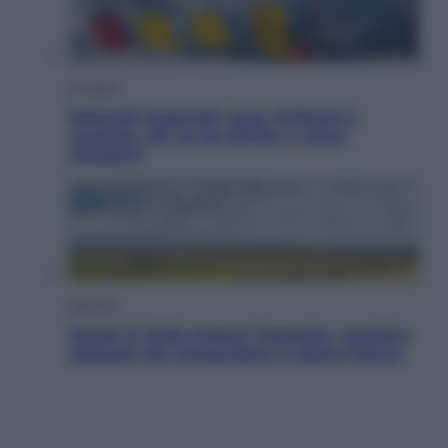
Cronaca
Dolomiti Superski, ecco rimborsi e
voucher: chi ne ha diritto e come
chiederli
Energia
Aiuto! In Italia manca l’energia. I quattro
ostacoli che minacciano il nostro futuro