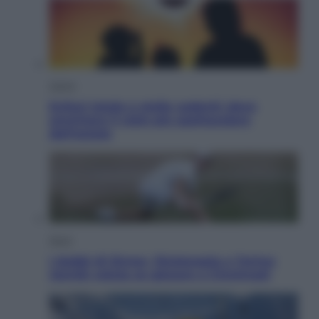
Viaggi
Eclissi totale e stelle cadenti: dove
ammirare il cielo più spettacolare
dell’estate
Sport
I dubbi di Sinner, fisioterapia a Torino:
Jannik valuta se giocare a Cincinnati