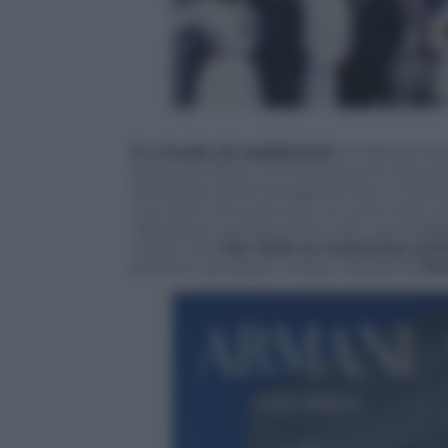
E a livello di redditività?
Un fattore e
serve per poter continuamente reinvest
Anche qui ottimi progressi fino a metà d
con 271m di euro) e poi un certo calo c
nell’ultimo quinquennio. Non sono dispon
chiaro che
non tutte le numerose inizi
profumi, accessori, hotels, ristoranti)
han