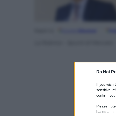
Google
Discover
Fo
Seguici su
La Rubrica – Spunti di Mercato
Do Not Pr
If you wish 
sensitive in
confirm your
Please note
based ads b