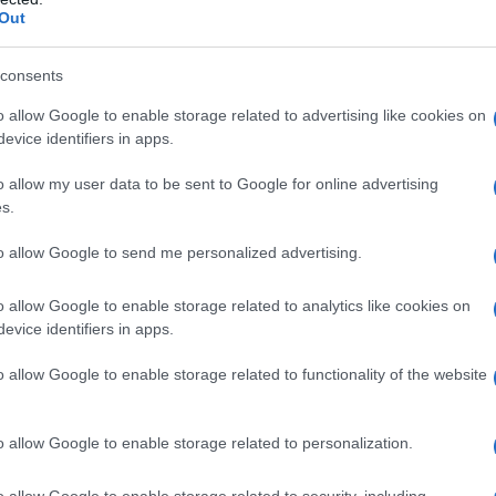
Out
consents
o allow Google to enable storage related to advertising like cookies on
evice identifiers in apps.
o allow my user data to be sent to Google for online advertising
s.
to allow Google to send me personalized advertising.
o allow Google to enable storage related to analytics like cookies on
sulla sua incredibile vita e concentriamoci sul
evice identifiers in apps.
l primo anno di attività portò a 569m di lire di
to per quei tempi (1976) e da lì la crescita proseguì
o allow Google to enable storage related to functionality of the website
80mld di lire nel 1999 (867m di euro), nel 2010 siamo
so con 2,3mld di euro di ricavi (oltre 10.000
sservare che il fatturato record risale comunque a
o allow Google to enable storage related to personalization.
ianza di una maggiore difficoltà a crescere.
 lusso come LVMH (87,7mld), Richemont (20,6mld)
o allow Google to enable storage related to security, including