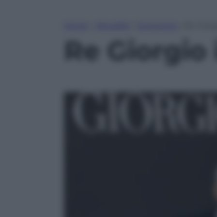
Home
»
Attualità
»
Economia
»
Re Giorg
Re Giorgio