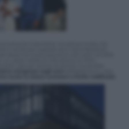
stremamente importante nel settore moda, che
ire e anche per superare anni meno favorevoli.
el decennio scorso (record di utile netto nel 2016
on un valore medio di utile attorno ai 140m
ibili i dati per settore di attività, ma sembra
ative intraprese negli anni
(abbigliamento, casa,
no avuto lo stesso successo a livello reddituale
.