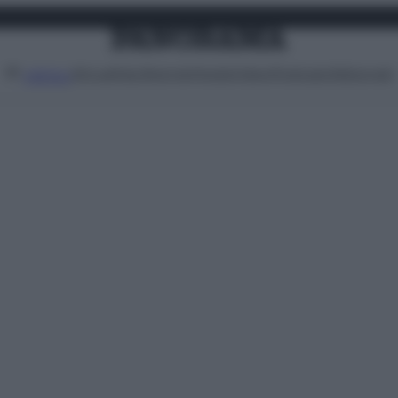
Attualità
Lifestyle
Moda
Video
Podcast
Abbonati
MENU