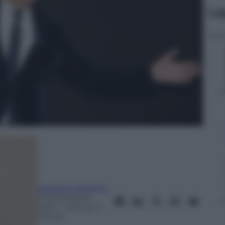
Le
Giacomo Chiorino
13 Settembre
2025
– Lettura: 3
minuti