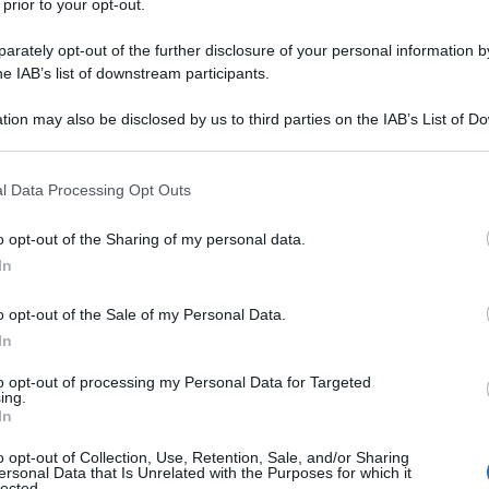
 prior to your opt-out.
rately opt-out of the further disclosure of your personal information by
he IAB’s list of downstream participants.
rgio Armani usciti in questa ultima settimana sui
ista la fama nazionale e internazionale di cui il
tion may also be disclosed by us to third parties on the IAB’s List of 
 that may further disclose it to other third parties.
a
, divenuta poi un gruppo,
per 50 anni
(la Giorgio
 that this website/app uses one or more Google services and may gath
l Data Processing Opt Outs
del 1975) è qualcosa che pochissime persone
including but not limited to your visit or usage behaviour. You may click 
hé quando è mancato ricopriva tutte le più
 to Google and its third-party tags to use your data for below specifi
ratore delegato e direttore creativo. E controllava
o opt-out of the Sharing of my personal data.
ogle consent section.
e pulsante della Giorgio Armani Spa.
In
o opt-out of the Sale of my Personal Data.
In
to opt-out of processing my Personal Data for Targeted
ing.
In
o opt-out of Collection, Use, Retention, Sale, and/or Sharing
ersonal Data that Is Unrelated with the Purposes for which it
lected.