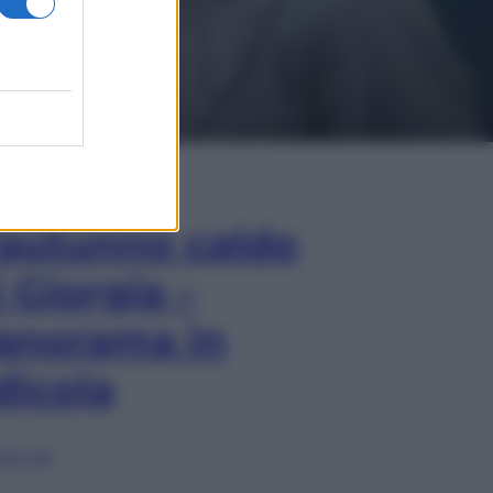
In Edicola
’autunno caldo
i Giorgia –
anorama in
dicola
lia ora