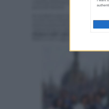
o Kering (17,2mld) sono molto più grandi 
authenti
percorso diverso.
Se andiamo però a paragonare Armani c
numeri sono diversi (Zegna 1,9mld, Loro 
testimonianza del percorso di successo f
i brand di alcuni dei personaggi della
st
ritraeva tutti i più famosi stilisti itali
fallito) o sono oggi piuttosto piccoli (Mi