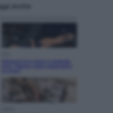
ggi anche
Sport
Pellacani fa la storia: 5 medaglie
d’oro “Adesso voglio raggiungere
le cinesi”
Lifestyle