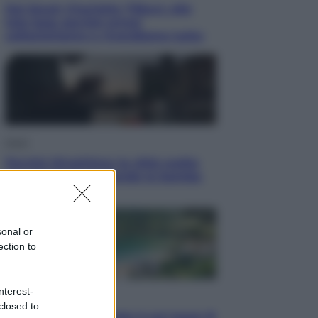
Dal blush Charlotte Tilbury alle
tote bag: perché ormai
collezioniamo e rivendiamo tutto
Esteri
Perché Hiroshima: la città scelta
per mostrare al mondo la bomba
atomica
sonal or
ection to
nterest-
Viaggi
closed to
La Thailandia segreta è sul mare: 8