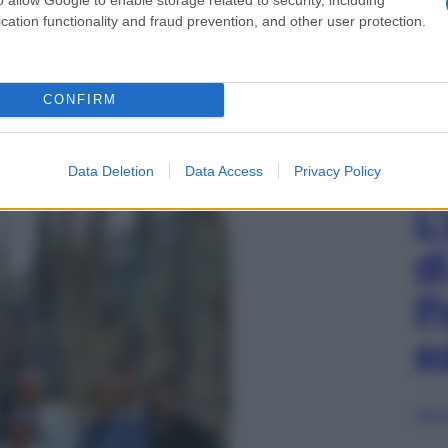
e sono cresciuti a forza di acquisizioni, con un
cation functionality and fraud prevention, and other user protection.
on brand singoli del settore abbigliamento/moda i
Piana 1,5mld, Valentino 1,3mld, Versace 1mld) a
CONFIRM
atto dalla nascita ai giorni nostri. E ricordiamo che
orica foto scattata in piazza Duomo del 1985 che
ani
del tempo non ci sono nemmeno più (Ferré
la Schon, Moschino, Trussardi).
Data Deletion
Data Access
Privacy Policy
L
d
P
e
Sfog