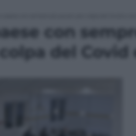
 paese con sempre più poveri, per colpa del Covid e no
aese con sempr
 colpa del Covid