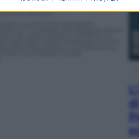
la crisi economica. Il mio personale impegno e del
assima priorità i più deboli per contribuire ad una
ato bene nella ricerca”.
e sforzi economici: Pier Paolo Baretta,
ato che “è necessaria una strategia per il futuro,
azione del tessuto produttivo e distributivo. È
el nostro Paese, quali la manifattura e il turismo,
sposizione della crescita”. E concludendo il suo
chi teme nuove stangate: “Escludo
”.
L
d
P
e