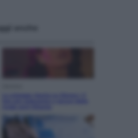
ggi anche
Televisione
Le schegge riporta su Disney+ il
lato più seducente e oscuro della
moda anni Ottanta