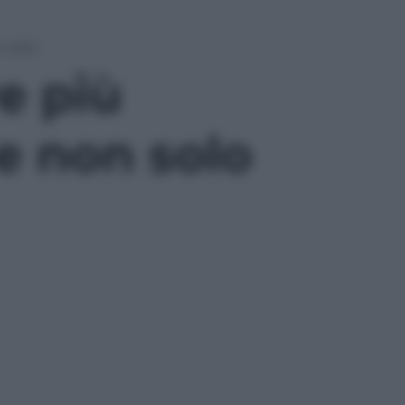
n solo
e più
 e non solo