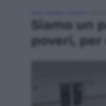
Home
»
Attualità
»
Economia
»
Siamo un
Siamo un p
poveri, per