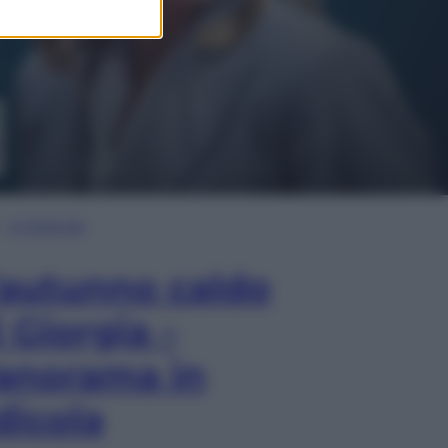
In Edicola
’autunno caldo
i Giorgia –
anorama in
dicola