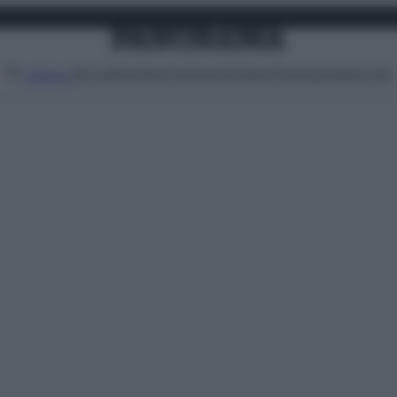
Attualità
Lifestyle
Moda
Video
Podcast
Abbonati
MENU