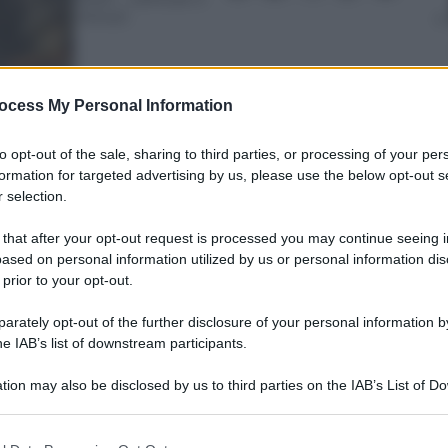
minuti
ocess My Personal Information
nti preferite
to opt-out of the sale, sharing to third parties, or processing of your per
racconta un paese in grossa difficoltà
formation for targeted advertising by us, please use the below opt-out s
 selection.
 that after your opt-out request is processed you may continue seeing i
ased on personal information utilized by us or personal information dis
 prior to your opt-out.
rately opt-out of the further disclosure of your personal information by
he IAB’s list of downstream participants.
tion may also be disclosed by us to third parties on the IAB’s List of 
 that may further disclose it to other third parties.
 that this website/app uses one or more Google services and may gath