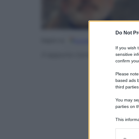
Do Not Pr
Google
Discover
Fo
Seguici su
If you wish 
Il rapporto Censis-Tendercpital 
sensitive in
confirm your
Please note
based ads b
third parties
You may sepa
parties on t
This informa
Participants
Please note