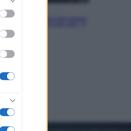
to grant or
ed purposes
Cinema
Robin Hood – Il prezzo del sangue:
Hugh Jackman, altro che eroe! – Il
video in esclusiva