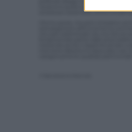
profondo disagio sociale, che amplifica 
Governo è quello di salvaguardare con m
società più sostenibile, come è evidenzi
Ottime parole, che però richiedono anch
sottosegretario all’Economia ha comment
che sarà caratterizzato da una ristruttur
fondamentale partire dalle potenzialità d
mettendo anche il risparmio privato a di
intervento Baretta ha rassicurato così 
categoricamente qualsiasi patrimoniale
© Riproduzione Riservata