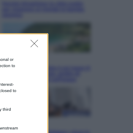
Perché Hiroshima: la città scelta
per mostrare al mondo la bomba
atomica
sonal or
Viaggi
ection to
La Thailandia segreta è sul mare: 8
luoghi tra delfini rosa, grotte di
smeraldo e villaggi sull’acqua
nterest-
closed to
 third
Esteri
Downstream
Il «Mamdani del Michigan» vince le