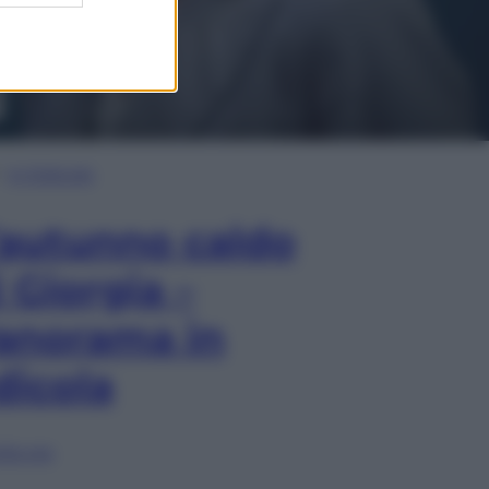
In Edicola
’autunno caldo
i Giorgia –
anorama in
dicola
lia ora