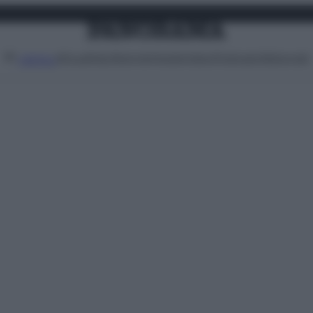
Attualità
Lifestyle
Moda
Video
Podcast
Abbonati
MENU