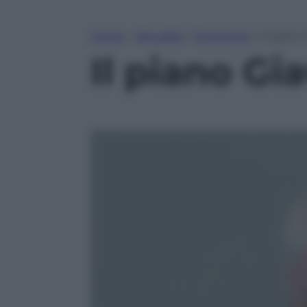
Home
»
Attualità
»
Economia
»
Il piano 
Il piano Gia