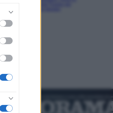
primarie dem: perché Trump ora
sogna il colpaccio al Senato
er and store
to grant or
ed purposes