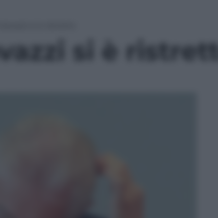
Giavazzi si è ristretto
vazzi si è ristret