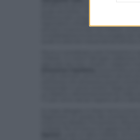
all’ufficio studi di tirare fuori una ipotesi
quale ammette: «Stabilire il reale ammon
Esistono ben cinque fonti ufficiali che 
rispondono a finalità differenti. Ciò ge
arrivano incentivi per 4,5 miliardi. La 
considerazione le somme erogate per leg
quale le aziende industriali beneficiano d
Ma se si considerano solo l’industria in se
miliardi». E il resto? Nel gran calderone r
agevolati dei tram. Proprio i trasporti, 
Innocenzo Cipolletta
, economista, ex pr
Fs, per esempio, ammontano da soli a 6,
sottolinea che attraverso questi contribu
industriale in senso stretto. Negli ultim
un drastico ridimensionamento. Dallo st
l’1,1 per cento del pil, rispetto all’1,4 dell
Su base allargata, lo Stato l’anno scorso 
Ragioneria. Un quarto dei contributi ser
(insomma Alitalia e Fincantieri). All’autom
miliardi). Per la ricerca c’è appena 1,8 mi
Squinzi
, vuole un altro miliardo. Gli inc