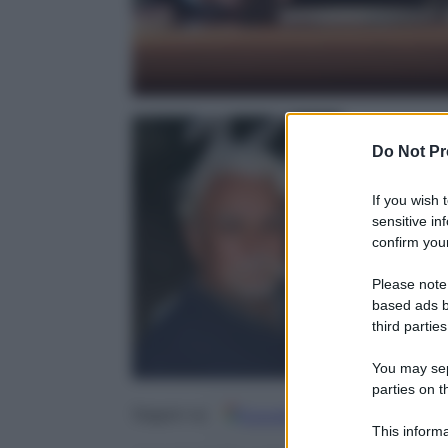
Do Not Pr
If you wish 
sensitive in
Stefano Cing
confirm your
24 Settembr
Please note
based ads b
third parties
You may sepa
parties on t
Google
Discover
Fo
Seguici su
This informa