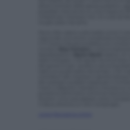
5,3 miliardi, dei quali 1,1 sotto forma di a
all’ammontare della spesa pubblica «aggr
possibile intervenire su una massa di 3
miliardi per interessi non c’è nulla da fa
ha già usato l’accetta.
Ma le cifre calano sulla realtà come il vel
nasconde una storia complicata intessuta
Il 17 marzo Giavazzi pubblica sul
Corriere
ministro
Elsa Fornero
e critica implici
liberalizzazioni.
Mario Monti
replica: «È 
dello Sviluppo. Il 30 aprile l’economis
del governo per «analisi e raccomandazio
tasto sul quale batte da tempo. Il 30 ma
contributi alle imprese e ignora Giavazz
dei sostegni pubblici passa per il ministe
mano il rapporto Giavazzi e ironizza sui s
prossima settimana comincia l’autunno 
illusioni. Una cosa appare certa: il probl
il rebus diventa un vero rompicapo.
Leggi Panorama online