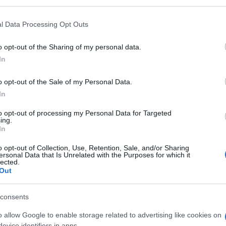
 that may further disclose it to other third parties.
e imprese si sono ridotti a 3 e poi a 2. Fino
 that this website/app uses one or more Google services and may gath
l Data Processing Opt Outs
including but not limited to your visit or usage behaviour. You may click 
 to Google and its third-party tags to use your data for below specifi
o opt-out of the Sharing of my personal data.
ogle consent section.
In
o opt-out of the Sale of my Personal Data.
In
to opt-out of processing my Personal Data for Targeted
ing.
In
o opt-out of Collection, Use, Retention, Sale, and/or Sharing
ersonal Data that Is Unrelated with the Purposes for which it
lected.
Out
consents
e della
spending review
, sperando che abbia più
o allow Google to enable storage related to advertising like cookies on
 pigliare. Si tratta di trovare
6,5 miliardi
per
evice identifiers in apps.