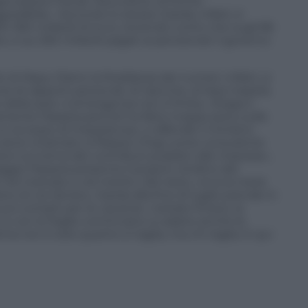
gevolazioni fiscali. Noccioline, di fronte
edibile». Secondo lo stesso Giarda, infatti, è
00-350 miliardi di euro, tenendo conto che sugli 85
re, e sui 250 miliardi pagati ai pensionati il governo
o di Maya. Dietro la freddezza dei numeri, infatti, si
 di rapporti personali, di ripicche, di lesa maestà.
 della sera
: «L’emergenza non è finita». Elogia il
tamente Passera perché ha fatto troppo poco sulle
un eccesso di impazienza», e difende il ministro
ta viene chiamato a Palazzo Chigi come consulente
ni sul tema dei contributi pubblici alle imprese»,
ggio Passera presenta il proprio riordino dei
i nel metodo e nel merito. Del resto, circa la metà
ro di via Veneto. Giarda alla fine di luglio prende in
uoi compiti per le vacanze. L’estate finisce, la
e con le foglie cominciano a cadere anche le
ema non è solo quanto si taglia, ma chi taglia. E qui