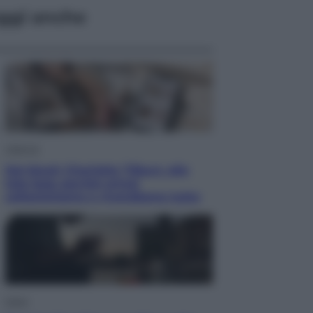
ggi anche
Lifestyle
Dal blush Charlotte Tilbury alle
tote bag: perché ormai
collezioniamo e rivendiamo tutto
Esteri