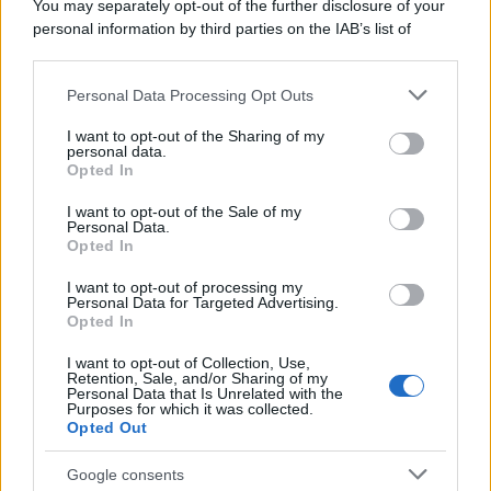
You may separately opt-out of the further disclosure of your
personal information by third parties on the IAB’s list of
downstream participants.
Personal Data Processing Opt Outs
This information may also be disclosed by us to third parties
on the IAB’s List of Downstream Participants that may further
I want to opt-out of the Sharing of my
disclose it to other third parties.
personal data.
Opted In
Please note that this website/app uses one or more Google
services and may gather and store information including but
I want to opt-out of the Sale of my
Personal Data.
not limited to your visit or usage behaviour. You may click to
Opted In
grant or deny consent to Google and its third-party tags to
use your data for below specified purposes in below Google
I want to opt-out of processing my
consent section.
Personal Data for Targeted Advertising.
Opted In
I want to opt-out of Collection, Use,
Retention, Sale, and/or Sharing of my
Personal Data that Is Unrelated with the
Purposes for which it was collected.
Opted Out
Google consents