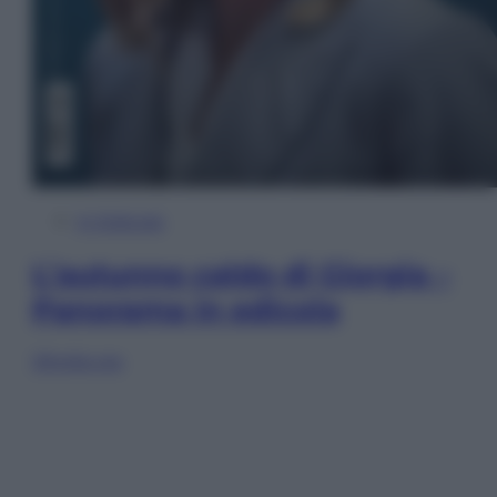
In Edicola
L’autunno caldo di Giorgia –
Panorama in edicola
Sfoglia ora