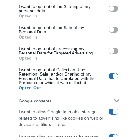
on the IAB’s List of Downstream Participants that may further
I want to opt-out of the Sharing of my
disclose it to other third parties.
personal data.
Opted In
Please note that this website/app uses one or more Google
services and may gather and store information including but
I want to opt-out of the Sale of my
Personal Data.
not limited to your visit or usage behaviour. You may click to
Opted In
grant or deny consent to Google and its third-party tags to
use your data for below specified purposes in below Google
I want to opt-out of processing my
consent section.
Personal Data for Targeted Advertising.
Opted In
I want to opt-out of Collection, Use,
Retention, Sale, and/or Sharing of my
Personal Data that Is Unrelated with the
Purposes for which it was collected.
Opted Out
Google consents
I want to allow Google to enable storage
related to advertising like cookies on web or
device identifiers in apps.