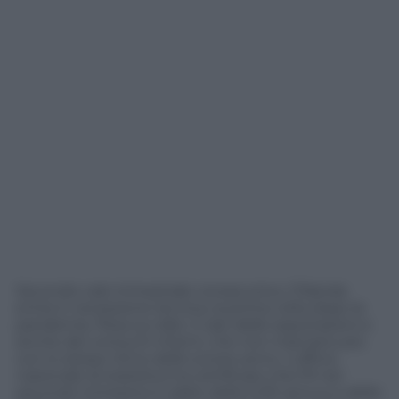
Secondo calo trimestrale consecutivo, l’Olanda
entra in recessione tecnica, la prima volta dopo la
pandemia. Pesa sui dati, il calo delle esportazioni e
anche dei consumi interni, che non marciano più
con lo stesso ritmo dello scorso anno. L’ufficio
nazionale di statistica ha certificato che Pil nel
secondo trimestre è calato dello 0,3% annuo e dello