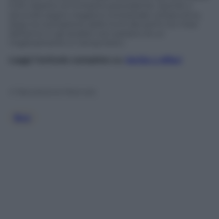
0,3% rispetto al trimestre precedente. Quindi, il
secondo segno negativo trimestrale consecutivo,
dopo la contrazione dello 0,4% dei primi tre mesi
dell’anno. E gli analisti non parlano di un
miglioramento in tempi brevi.
Leggi l’articolo completo su
Verità e Affari
© Riproduzione Riservata
Bce