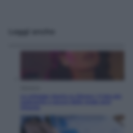
Leggi anche
Televisione
Le schegge riporta su Disney+ il lato più
seducente e oscuro della moda anni
Ottanta