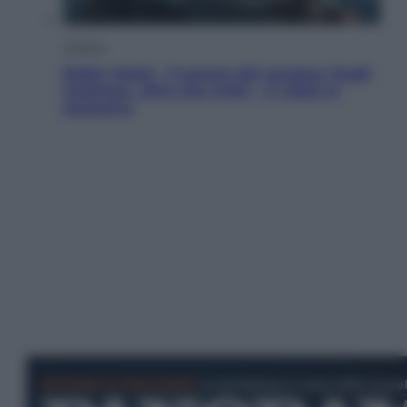
Cinema
Robin Hood – Il prezzo del sangue: Hugh
Jackman, altro che eroe! – Il video in
esclusiva