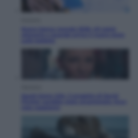
Economia
Nuovo bonus energia 2026, chi potrà
ottenerlo e quando arriva il nuovo aiuto
sulle bollette
Televisione
Squid Game USA, il progetto di David
Fincher sarebbe stato accantonato. Ecco
cosa sappiamo