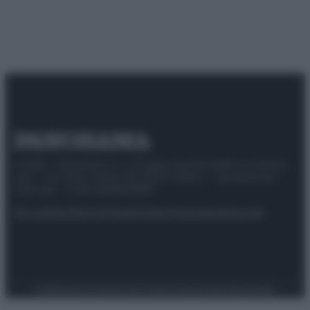
© 2025 – Panorama s.r.l. (Gruppo Società Editrice Italiana
spa) – Via Vittor Pisani 28, 20124 Milano – riproduzione
riservata – P.IVA 10518230965
Attualità
Lifestyle
Moda
Video
Podcast
Abbonati
Preferenze Privacy
Privacy Policy
Cookie Policy
Note legali