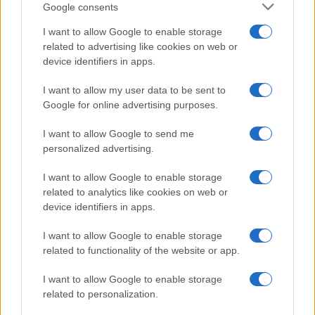
Google consents
I want to allow Google to enable storage
related to advertising like cookies on web or
device identifiers in apps.
I want to allow my user data to be sent to
Google for online advertising purposes.
I want to allow Google to send me
personalized advertising.
I want to allow Google to enable storage
related to analytics like cookies on web or
device identifiers in apps.
I want to allow Google to enable storage
related to functionality of the website or app.
I want to allow Google to enable storage
related to personalization.