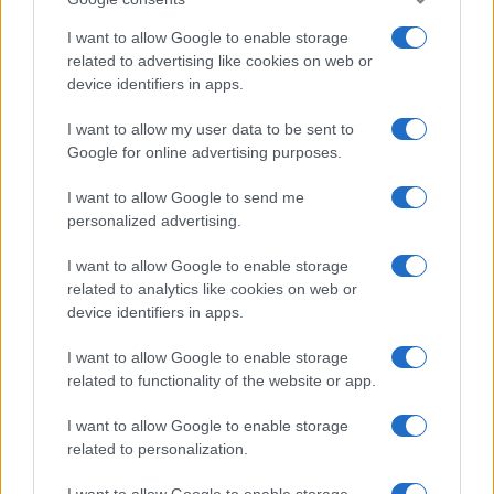
I want to allow Google to enable storage
related to advertising like cookies on web or
device identifiers in apps.
I want to allow my user data to be sent to
Google for online advertising purposes.
I want to allow Google to send me
personalized advertising.
I want to allow Google to enable storage
related to analytics like cookies on web or
device identifiers in apps.
I want to allow Google to enable storage
related to functionality of the website or app.
I want to allow Google to enable storage
related to personalization.