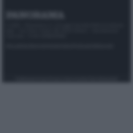
© 2025 – Panorama s.r.l. (Gruppo Società Editrice Italiana
spa) – Via Vittor Pisani 28, 20124 Milano – riproduzione
riservata – P.IVA 10518230965
Attualità
Lifestyle
Moda
Video
Podcast
Abbonati
Preferenze Privacy
Privacy Policy
Cookie Policy
Note legali