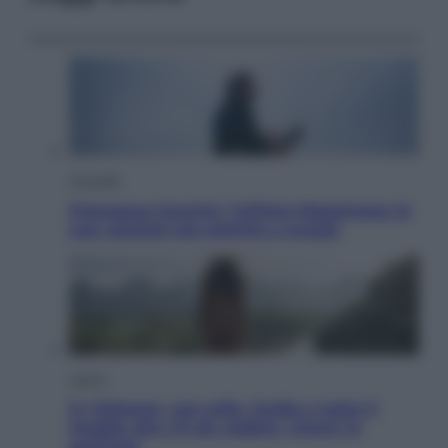
Attualità
Francesco Guccini, l’ultimo Maestrone: le
sue canzoni ora entrino a scuola
Viaggi
In Vietnam, con stile. Guida a tutto il
meglio che c’è da vedere, vivere (e
gustare)