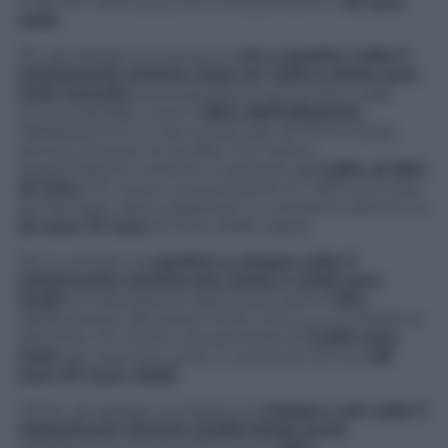
(l’1,5% di 1.400 euro) che corrispondono a
15 euro
netti
.
Per gli assegni compresi tra
tre e quattro volte il
trattamento minimo (cioè tra 1.500 e 2mila euro
lordi mensili)
la perequazione automatica sarà
invece parziale e pari al
90% dell’inflazione
.
Nell’ipotesi di un caro-prezzi pari all’1,5% su base
annua, dunque, le rendite che hanno
quest’importo verranno rivalutate dell’
1,35% (il 90%
di 1,5%)
. Chi riceve una pensione di 1.750 euro lordi,
ad esempio, deve aspettarsi un aumento attorno ai
24 euro
(
17 euro
al netto delle tasse).
Per le rendite tra
quattro e cinque volte il
trattamento minimo
(tra 2mila e 2.500 euro
lordi)
la rivalutazione sarà invece pari al
75%
dell’aumento dei prezzi (1,12% circa, su un’inflazione
dell’1,5%). Chi riceve una pensione di
2.400 euro
lordi
, per esempio, avrà un aumento di circa
29
euro (17 euro netti)
.
Infine, gli assegni compresi tra
cinque e sei volte il
trattamento minimo (2.500-3mila euro)