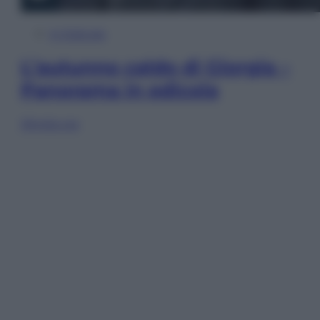
In Edicola
L’autunno caldo di Giorgia –
Panorama in edicola
Sfoglia ora