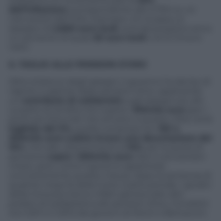
subiranno un incremento pari al
50%
dell’inflazione
(corrispondente allo 0,75% su un
caro-prezzi dell’1,5%). Esempio: chi incassa un
assegno di
2.600 euro lordi
, avrà dal prossimo anno
un aumento di quasi
20 euro lordi
e di 12-13 euro
netti.
IL TAGLIO ALLE PENSIONI D’ORO
Oltre al blocco degli assegni, il governo ha deciso di
riaprire il capitolo delle pensioni d’oro, applicando
un
contributo di solidarietà
sugli assegni più alti.
La parte di rendita che supera i
100mila euro
(per i
pochi più fortunati che arrivano a queste cifre) verrà
tagliata del 5%,
quella compresa tra i
150 e
200mila euro subirà invece una decurtazione del
10%
, che sale ulteriormente al
15%
, per la quota di
pensione
sopra i 200mila euro
. Non è ancora ben
chiaro, però, come il governo applicherà
concretamente queste misure, dopo la sentenza di
qualche mese fa della Corte Costituzionale. I giudici
della Consulta hanno infatti già bocciato altri
prelievi di solidarietà sulle pensioni d’oro, introdotti
tra il 2011 e il 2012 dai governi di Monti e Berlusconi.