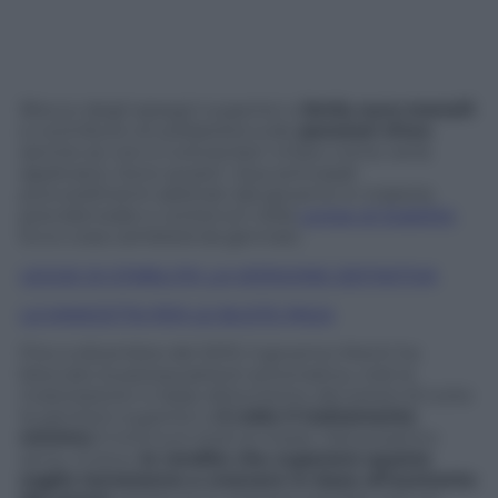
Blocco degli assegni superiori a
3mila euro
mensili
e contributo di solidarietà sulle
pensioni d’oro
(anche se non è tuttora ben chiaro come verrà
applicato). Sono questi i due principali
provvedimenti adottati dal governo in materia
previdenziale e contenuti nella
Legge di Stabilità
.
Ecco cosa cambierà da gennaio.
LEGGE DI STABILITA’: LA VERSIONE DEFINITIVA
LA MANCETTA PER LE BUSTE PAGA
Fino a dicembre del 2013, il governo Monti ha
bloccato la perequazione automatica, cioè la
rivalutazione in base all’aumento dei prezzi di tutte
le pensioni superiori a
3 volte il trattamento
minimo
(1.443 euro lordi al mese). Dal prossimo
anno, invece,
le rendite che superano questa
soglia torneranno a crescere in base all’aumento