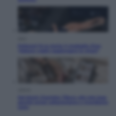
Sport
Pellacani fa la storia: 5 medaglie d’oro
“Adesso voglio raggiungere le cinesi”
Lifestyle
Dal blush Charlotte Tilbury alle tote bag:
perché ormai collezioniamo e rivendiamo
tutto