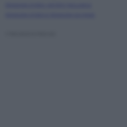
PENSIONI D’ORO. VIETATO TAGLIARLE
PENSIONI D’ORO E PENSIONI DA FAME
© Riproduzione Riservata