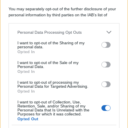
You may separately opt-out of the further disclosure of your
personal information by third parties on the IAB’s list of
downstream participants.
Personal Data Processing Opt Outs
This information may also be disclosed by us to third parties
on the IAB’s List of Downstream Participants that may further
I want to opt-out of the Sharing of my
disclose it to other third parties.
personal data.
Opted In
Please note that this website/app uses one or more Google
services and may gather and store information including but
I want to opt-out of the Sale of my
Personal Data.
not limited to your visit or usage behaviour. You may click to
Opted In
grant or deny consent to Google and its third-party tags to
use your data for below specified purposes in below Google
I want to opt-out of processing my
consent section.
Personal Data for Targeted Advertising.
Opted In
I want to opt-out of Collection, Use,
Retention, Sale, and/or Sharing of my
Personal Data that Is Unrelated with the
Purposes for which it was collected.
Opted Out