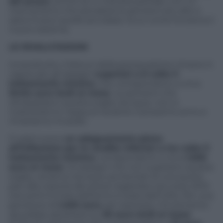
dei prezzi
, anche se in maniera parziale, con un
meccanismo che penalizza le pensioni più alte e
salva invece quelle più basse. Ecco come funziona il
nuovo sistema.
LE RIVALUTAZIONI
Innanzitutto, il blocco della perequazione rimane in
vigore per gli assegni
superiori a 6 volte il
trattamento minimo
, che corrispondono a circa
3mila euro lordi al mese
. Le pensioni che
oltrepassano questa soglia, dunque, non si
rivaluteranno neppure durante il prossimo anno e
rimarranno invariati.
Ci sarà invece
un adeguamento pieno
all’inflazione per le rendite inferiori a tre volte il
trattamento minimo
, corrispondenti a circa
1.500
euro al mese
. Gli assegni che non superano questa
soglia, verranno dunque aumentati di una quota
pari alla crescita dei prezzi registrata nel corso 2013
(nei primi 9 mesi dell’anno è stata dell’1,5%). Per una
pensione di
1.400 euro
, per esempio, l’incremento
dovrebbe attestarsi sui
20 euro lordi al mese