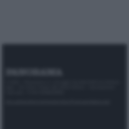
© 2025 – Panorama s.r.l. (Gruppo Società Editrice Italiana
spa) – Via Vittor Pisani 28, 20124 Milano – riproduzione
riservata – P.IVA 10518230965
Attualità
Lifestyle
Moda
Video
Podcast
Abbonati