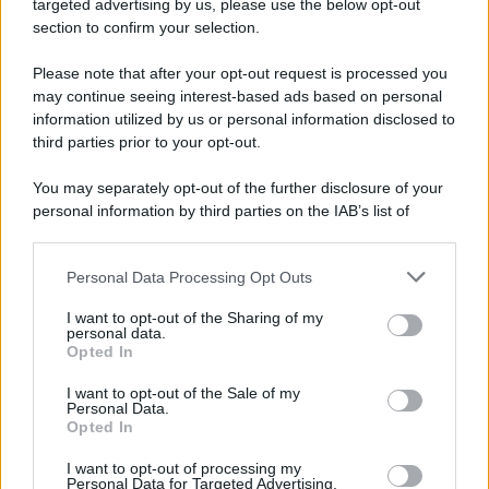
targeted advertising by us, please use the below opt-out
section to confirm your selection.
Please note that after your opt-out request is processed you
may continue seeing interest-based ads based on personal
information utilized by us or personal information disclosed to
third parties prior to your opt-out.
You may separately opt-out of the further disclosure of your
personal information by third parties on the IAB’s list of
downstream participants.
Personal Data Processing Opt Outs
This information may also be disclosed by us to third parties
on the IAB’s List of Downstream Participants that may further
I want to opt-out of the Sharing of my
disclose it to other third parties.
personal data.
Opted In
Please note that this website/app uses one or more Google
services and may gather and store information including but
I want to opt-out of the Sale of my
Personal Data.
not limited to your visit or usage behaviour. You may click to
Opted In
grant or deny consent to Google and its third-party tags to
use your data for below specified purposes in below Google
I want to opt-out of processing my
consent section.
Personal Data for Targeted Advertising.