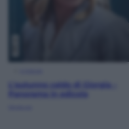
In Edicola
L’autunno caldo di Giorgia –
Panorama in edicola
Sfoglia ora