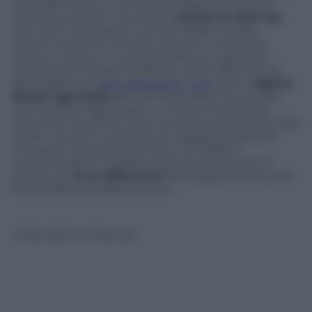
cioè dare lavoro. E’ per questa ragione che sono
state annunciate misure per
aiutare le start-up
,
ma i rischi rimangono: la metà delle imprese
chiude i battenti nei primi tre anni. La Francia,
infine, si muove in controtendenza: il governo
socialista di François Hollande, pochi giorni fa, ha
fatto sapere di
voler abbassare i tetti
per il
regime
fiscale agevolato
per gli imprenditori autonomi
che contano oggi quasi un milione di persone.
Secondo il governo, il loro contributo al Pil è pari allo
0,23%, ma per le centinaia di migliaia di persone
occupate come parrucchiere, contabile o
commerciante il reddito da lavoro autonomo è
quello che
fa la differenza
fra la sopravvivenza e la
fila all’ufficio di collocamento.
© Riproduzione Riservata