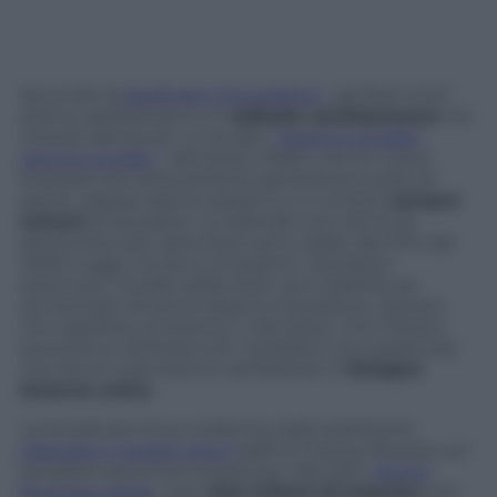
Secondo la
Kaufmann Foundation
, gli Stati Uniti
stanno assistendo a un
radicale cambiamento
nel
mondo del lavoro. Lo studio:
“Starting smaller,
staying smaller”
dimostra, infatti, che le nuove
imprese che storicamente generavano posti di
lavoro, adesso danno spazio a un numero
sempre
minore
di lavoratori. Le aziende che hanno le
dimensioni per assumere sono calate del 27% dal
2006 a oggi, ma se si includono i lavoratori
autonomi, il livello delle start-up è addirittura
aumentato (di poco) dopo la recessione. Questo
non significa, avvertono i ricercatori, che il lavoro
autonomo risolverà tutti i problemi occupazionali,
ma che le cose stanno cambiando. E
bisogna
tenerne conto
.
La tendenza trova conferma nelle statistiche
rilasciate in questi giorni
dall’US Census Bureau sui
lavoratori autonomi americani. Nel 2011,
riporta
Business Week
, ben
22,5 milioni di imprese
non