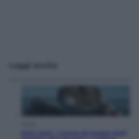
Leggi anche
Cinema
Robin Hood – Il prezzo del sangue: Hugh
Jackman, altro che eroe! – Il video in