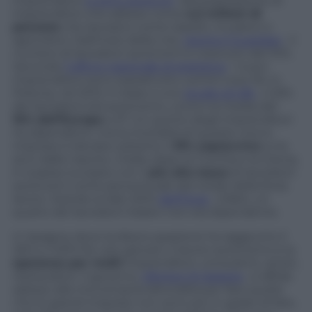
imprenditori
si sono aggiunti
alla popolazione di
imprenditori che adesso conta
4,2 milioni di
persone
che lavorano come tassisti, muratori o
agricoltori. Dall’inizio della crisi,
riporta il Guardian
. il
numero di lavoratori autonomi è cresciuto del 10%.
Secondo
l’ufficio nazionale di statistica
i nuovi
imprenditori sono soprattutto uomini over 55. In
Polonia, nel 2012, in base a uno
studio di Gfk
, il 23%
dei lavoratori era autonomo, contro la media del
15% dell’Europa
a 27. Un quinto degli imprenditori
ha dipendenti, ma la mortalità di queste micro-
imprese è elevata: soltanto il
31% sopravvive
a tre
anni dalla nascita. L’Italia, dopo la Turchia e la Grecia,
è il paese europeo con il
più alto tasso
di lavoratori
autonomi come percentuale del totale della forza
lavoro. Stando ai dati 2010
dell’Ocse
, infatti, un
quarto dei lavoratori italiani non era dipendente.
In Spagna, dove la disoccupazione ha raggiunto il
26% e il 50% fra i più giovani, il lavoro autonomo è la
speranza per molti
imprenditori, consulenti, artisti,
restauratori. Il governo,
riferisce Al Jazeera
, si affida
adesso alla microimprenditorialità per fare quello
che le grandi imprese non sono più in grado di fare,