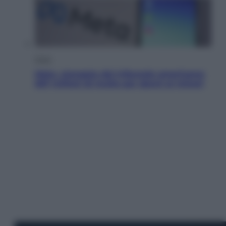
Esteri
Meta, stangata dal tribunale americano:
567 milioni di multa per danni ai minori