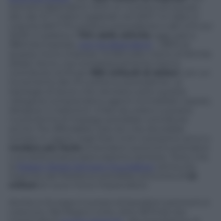
avevano dipendenti. Ed è un numero ancora più
alto dei 21,7 milioni registrati nel 2007. Un dato in
crescita dell’1,7% sull’anno precedente e del 4,1% sul
2009. In pratica, il
75% delle attività
oggi, pari a
380mila imprese,
non ha dipendenti
. L’80% di
queste micro-imprese, ha fatturato meno di 50mila
dollari l’anno, ma complessivamente hanno
contribuito al Pil per
990 miliardi di dollari
, con un
incremento del 4% sull’anno precedente. Le
tipologie di lavoro che rientrano sotto questa
categoria comprendono agenti immobiliari, tassisti,
designer e traduttori. A fare da volano a questa
nuova forma di impiego potrebbe contribuire
anche The Affordable Care Act che dovrebbe
entrare in vigore negli Stati Uniti il prossimo anno e
rendere più facile
ai lavoratori autonomi prendersi
cura della propria assicurazione sanitaria. Tanto che
la
Robert Wood Johnson Foundation
stima che
l’esercito dei freelance potrebbe arricchirsi di
1,5
milioni
di nuovi micro imprenditori.
Anche in Europa il numero di lavoratori autonomi è
cresciuto. Nel Regno Unito, oltre 367mila neo