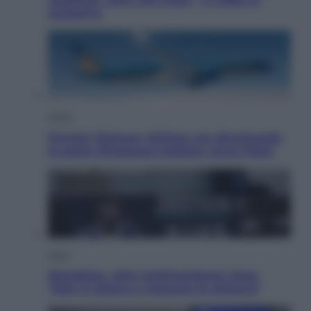
esclusiva
Viaggi
Perché Vietnam Airlines sta diventando
la porta d’ingresso italiana verso l’Asia
Sport
Maradona, altra testimonianza choc:
“Non si alzava e nessuno lo aiutava”