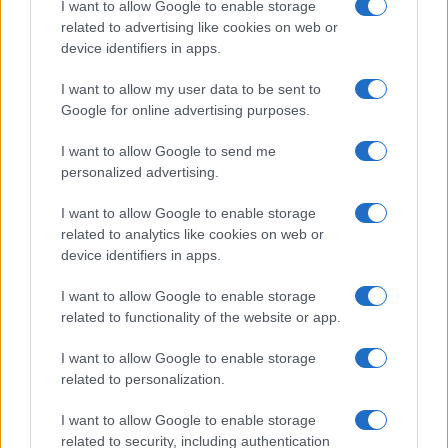
I want to allow Google to enable storage
related to advertising like cookies on web or
device identifiers in apps.
I want to allow my user data to be sent to
Google for online advertising purposes.
I want to allow Google to send me
personalized advertising.
I want to allow Google to enable storage
related to analytics like cookies on web or
device identifiers in apps.
I want to allow Google to enable storage
related to functionality of the website or app.
I want to allow Google to enable storage
related to personalization.
I want to allow Google to enable storage
related to security, including authentication