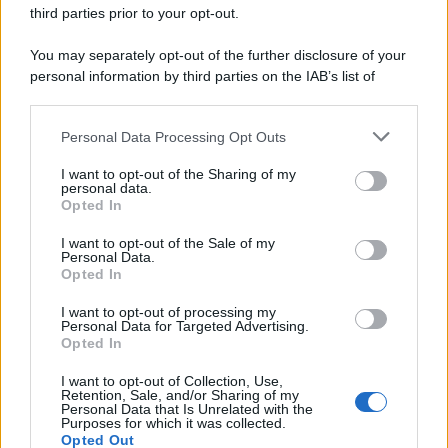
third parties prior to your opt-out.
You may separately opt-out of the further disclosure of your
personal information by third parties on the IAB’s list of
downstream participants.
Personal Data Processing Opt Outs
This information may also be disclosed by us to third parties
on the IAB’s List of Downstream Participants that may further
I want to opt-out of the Sharing of my
disclose it to other third parties.
personal data.
Opted In
Please note that this website/app uses one or more Google
services and may gather and store information including but
I want to opt-out of the Sale of my
Personal Data.
not limited to your visit or usage behaviour. You may click to
Opted In
grant or deny consent to Google and its third-party tags to
use your data for below specified purposes in below Google
I want to opt-out of processing my
consent section.
Personal Data for Targeted Advertising.
Opted In
I want to opt-out of Collection, Use,
Retention, Sale, and/or Sharing of my
Personal Data that Is Unrelated with the
Purposes for which it was collected.
Opted Out