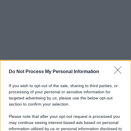
Do Not Process My Personal Information
If you wish to opt-out of the sale, sharing to third parties, or
processing of your personal or sensitive information for
targeted advertising by us, please use the below opt-out
section to confirm your selection.
Please note that after your opt-out request is processed you
may continue seeing interest-based ads based on personal
information utilized by us or personal information disclosed to