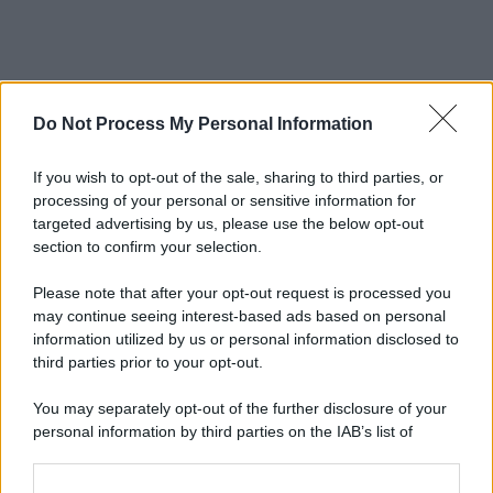
Do Not Process My Personal Information
If you wish to opt-out of the sale, sharing to third parties, or
processing of your personal or sensitive information for
targeted advertising by us, please use the below opt-out
section to confirm your selection.
Please note that after your opt-out request is processed you
may continue seeing interest-based ads based on personal
information utilized by us or personal information disclosed to
third parties prior to your opt-out.
You may separately opt-out of the further disclosure of your
personal information by third parties on the IAB’s list of
downstream participants.