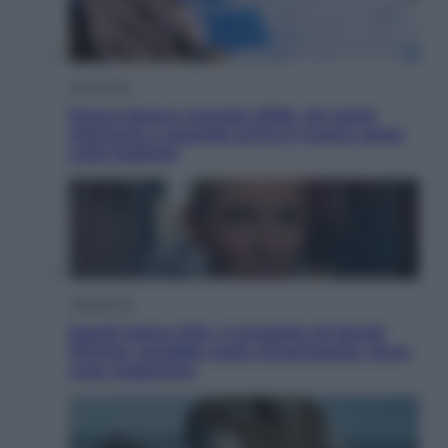
Economia
Nuovo bonus energia 2026, chi potrà
ottenerlo e quando arriva il nuovo aiuto
sulle bollette
Televisione
Squid Game USA, il progetto di David
Fincher sarebbe stato accantonato. Ecco
cosa sappiamo