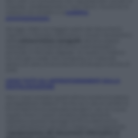
Non solo. La rivoluzione non riguarda solo i privati, le
imprese, i professionisti e i loro clienti, ma anche le
relazioni tra cittadini e la
pubblica
amministrazione
.
Ad oggi, infatti, la maggior parte dei documenti
nascono in formato elettronico, ma poi necessitano
della
sottoscrizione autografa
: devono essere
stampati e, successivamente, scannerizzati e
archiviati in formato digitale. Un avanti e indietro
tra virtuale a reale che comporta un notevole
spreco di carta, di strumenti e di tempo e anche di
soldi.
LEGGI TUTTI GLI APPROFONDIMENTI SULLA
DIGITALIZZAZIONE
Ma in cosa consiste quest’ultima novità introdotta
da legislatore italiano? Anche se in alcuni ambiti la
firma elettronica avanzata era già in uso, le nuove
regole d’ora in avanti rendono pienamente
operativa questa tipologia di firma elettronica
nell’ordinamento giuridico italiano, completando
l’
equiparazione dei documenti informatici ai