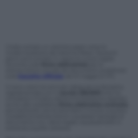
L’Italia compie un ulteriore passo verso la
modernizzazione del sistema Paese. Da pochi
giorni sono entrate in vigore le nuove regole
tecniche sulle
firme elettroniche
per la
sottoscrizione virtuale dei documenti, pubblicate
sulla
Gazzetta Ufficiale
del 21 maggio (n.117).
Ci sono voluti tre anni per adeguare la disciplina,
regolamentata con il d
ecreto 235/2010
(che ha
introdotto il Codice dell’amministrazione digitale),
anche alla cosiddetta
firma elettronica avanzata
,
permettendo così di estendere il ricorso a questa
modalità di sottoscrizione a qualsiasi tipologia di
documento con valore legale, equiparandolo in
sostanza a quello cartaceo.