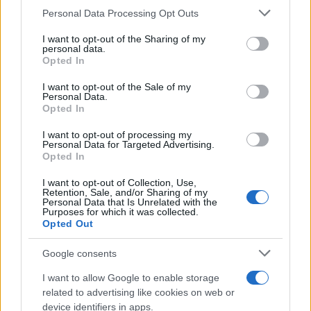
Personal Data Processing Opt Outs
This information may also be disclosed by us to third parties
on the IAB’s List of Downstream Participants that may further
I want to opt-out of the Sharing of my
disclose it to other third parties.
personal data.
Opted In
Please note that this website/app uses one or more Google
services and may gather and store information including but
I want to opt-out of the Sale of my
Personal Data.
not limited to your visit or usage behaviour. You may click to
Opted In
grant or deny consent to Google and its third-party tags to
use your data for below specified purposes in below Google
I want to opt-out of processing my
consent section.
Personal Data for Targeted Advertising.
Opted In
I want to opt-out of Collection, Use,
Retention, Sale, and/or Sharing of my
Personal Data that Is Unrelated with the
Purposes for which it was collected.
Opted Out
Google consents
I want to allow Google to enable storage
related to advertising like cookies on web or
device identifiers in apps.