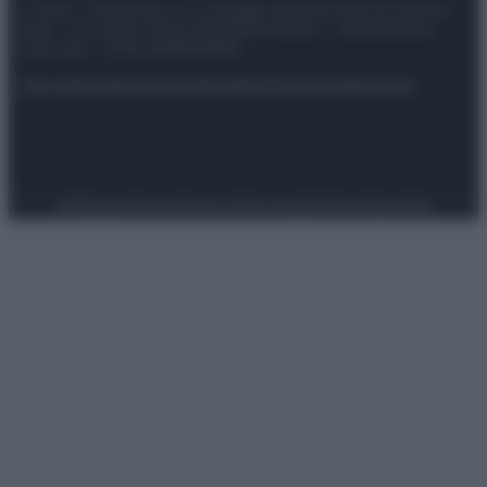
© 2025 – Panorama s.r.l. (Gruppo Società Editrice Italiana
spa) – Via Vittor Pisani 28, 20124 Milano – riproduzione
riservata – P.IVA 10518230965
Attualità
Lifestyle
Moda
Video
Podcast
Abbonati
Preferenze Privacy
Privacy Policy
Cookie Policy
Note legali