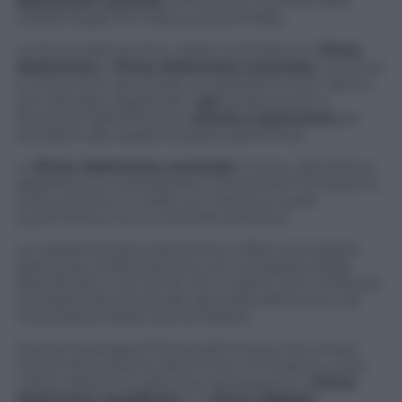
documenti cartacei
anche sotto il profilo della
validità legale fino alla querela di falso.
Le firme elettroniche, infatti, si dividono in
firma
elettronica
e
firma elettronica avanzata
. La prima
è nota a tutti da tempo: la utilizziamo tutti i giorni,
per esempio, digitando il
pin
al bancomat o
fornendo l’identificativo
utente e password
per
accedere alla casella di posta elettronica.
La
firma elettronica avanzata
, invece, identifica e
garantisce la connessione univoca tra il firmatario e
il documento: è creata con mezzi sui quali
quest’ultimo ha un controllo esclusivo.
La casella di posta elettronica, infatti, può essere
aperta da un’altra persona, se in possesso degli
identificativi, così come non è detto che a utilizzare
la tessera bancomat allo sportello elettronico sia
l’intestatario della carta di debito.
Questa tipologia di firma elettronica, che unisce
invece documento elettronico e firmatario, a sua
volta si declina in altre due sottospecie: la
firma
elettronica qualificata
e la
firma digitale
.