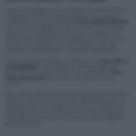
La prima è basata su un certificato qualificato ed è
realizzata attraverso un dispositivo sicuro per la
creazione: sono le cosiddette
firme grafometriche
,
con cui si può siglare un documento informatico
attraverso un’apposita penna su un tablet, il cui
utilizzo estende questa modalità di sottoscrizione
anche a un pubblico non tecnologico, perché
riproduce esattamente il processo tradizionale.
Con la seconda, invece, si intendono le
due chiavi
crittografate
, una pubblica e l’altra privata, per
sottoscrivere un documento: le cosiddette
“one
time password”
di norma utilizzate nei conti
online.
Per l’utilizzo della firma elettronica qualificata, però,
esistono dei limiti: può trovare applicazione per la
sottoscrizione di tutti gli atti per la cui validità sia
richiesta la forma scritta (come i contratti bancari o
assicurativi), tranne atti e contratti aventi oggetto
beni immobili.