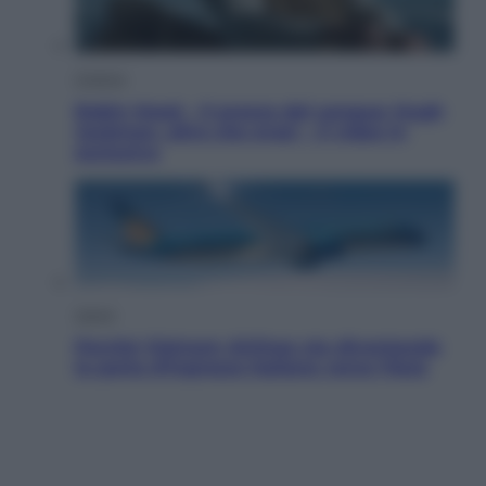
Cinema
Robin Hood – Il prezzo del sangue: Hugh
Jackman, altro che eroe! – Il video in
esclusiva
Viaggi
Perché Vietnam Airlines sta diventando
la porta d’ingresso italiana verso l’Asia