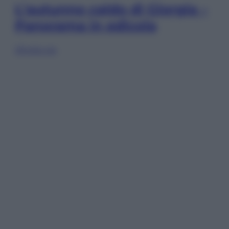
L’autunno caldo di Giorgia –
Panorama in edicola
Sfoglia ora