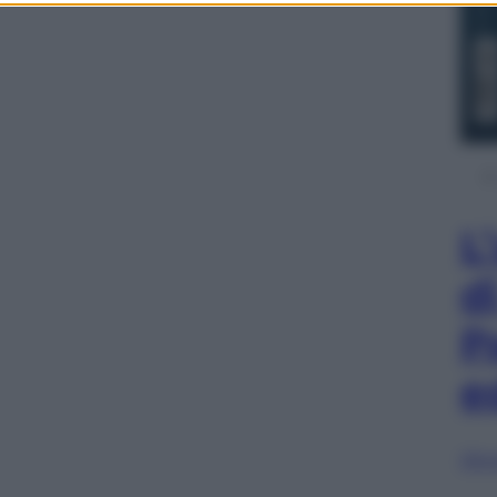
L
d
P
e
Sfog