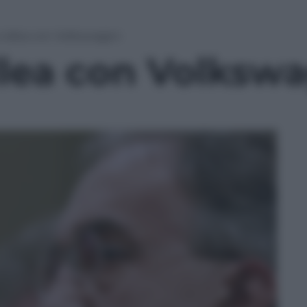
si allea con Volkswagen
allea con Volksw