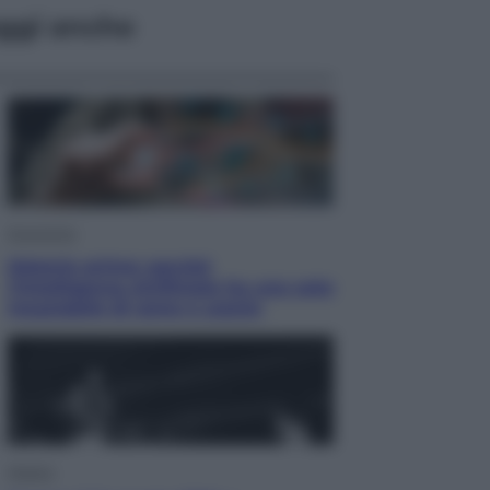
ggi anche
Economia
Materie prime: perché
l’Intelligenza Artificiale ha una sete
insaziabile di rame e uranio
Musica