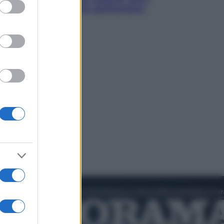
ed purposes
ammirare il cielo più spettacolare
dell’estate