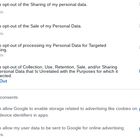
 to Google and its third-party tags to use your data for below specifi
o opt-out of the Sharing of my personal data.
ogle consent section.
In
o Manager Magazine
. L’effetto è stato immediato
o opt-out of the Sale of my Personal Data.
a crescere viaggiando intorno a un sonoro +3% nella
In
e, è arrivata la dichiarazione da parte del gruppo
ia Agnelli che detiene la maggioranza di Fiat: “Non si
to opt-out of processing my Personal Data for Targeted
 una fusione di Fiat con Volkswagen”.
ing.
il giornale online? Che il
Gruppo Volkswagen
e
In
do di partecipazione industriale.
o opt-out of Collection, Use, Retention, Sale, and/or Sharing
ersonal Data that Is Unrelated with the Purposes for which it
re la presenza negli Usa e Chrysler sarebbe un
lected.
dal canto suo, vorrebbe concentrarsi sull’alta
Out
a alcuni particolari che lasciano comunque pensare
consents
ro) siano ancora in alto mare.
o allow Google to enable storage related to advertising like cookies on
Chrysler sono anche i dati recenti sulle
evice identifiers in apps.
 registrate più di 74 mila, il 6,9% in più del 2013 e
sciuti tutti i mercati: l’Italia (+3,1%), la Germania
o allow my user data to be sent to Google for online advertising
ito (+16,2%) e in Spagna dove si è verificato un vero
s.
 del 23,8%). La quota del gruppo sul mercato è