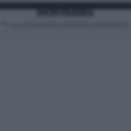
Attualità
Lifestyle
Moda
Video
Podcast
Abbonati
MENU