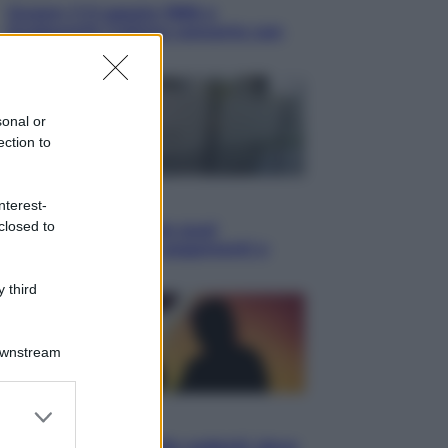
Queen: il 9 agosto 1986 a
Knebworth l’ultimo concerto con
Freddie Mercury
sonal or
ection to
Economia
nterest-
closed to
Cassetto fiscale: ora puoi
controllare avvisi, pagamenti e
pratiche online
 third
Downstream
er and store
Viaggi
to grant or
Eclissi totale e stelle cadenti: dove