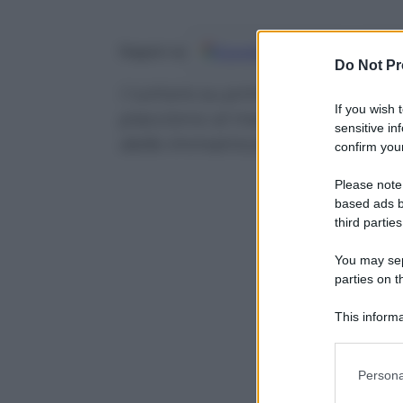
Google
Discover
Fo
Seguici su
Do Not Pr
I rumors su primi contatti per 
If you wish 
piacciono al mercato che festeggi
sensitive in
delle immatricolazioni a giugno
confirm your
Please note
based ads b
third parties
You may sepa
parties on t
This informa
Participants
Please note
Persona
information 