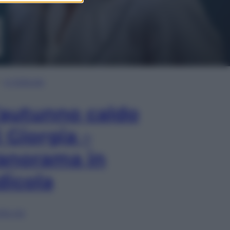
In Edicola
’autunno caldo
i Giorgia –
anorama in
dicola
lia ora