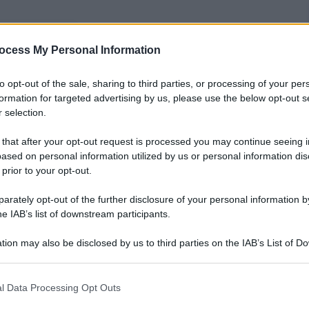
nti preferite
ocess My Personal Information
un accordo di partecipazione industriale
to opt-out of the sale, sharing to third parties, or processing of your per
a il titolo, forte anche della crescita
formation for targeted advertising by us, please use the below opt-out s
 selection.
 that after your opt-out request is processed you may continue seeing i
ased on personal information utilized by us or personal information dis
 prior to your opt-out.
rately opt-out of the further disclosure of your personal information by
he IAB’s list of downstream participants.
tion may also be disclosed by us to third parties on the IAB’s List of 
 that may further disclose it to other third parties.
 that this website/app uses one or more Google services and may gath
l Data Processing Opt Outs
including but not limited to your visit or usage behaviour. You may click 