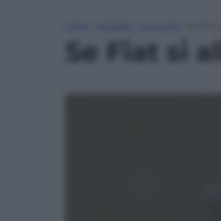
Home
»
Attualità
»
Economia
»
Se Fiat 
Se Fiat si 