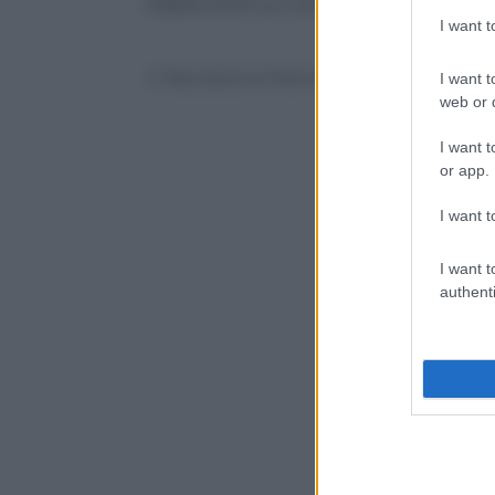
stabile al 6% (un anno fa era il 5,9%).
I want 
© Riproduzione Riservata
I want t
web or d
I want t
or app.
I want t
I want t
authenti