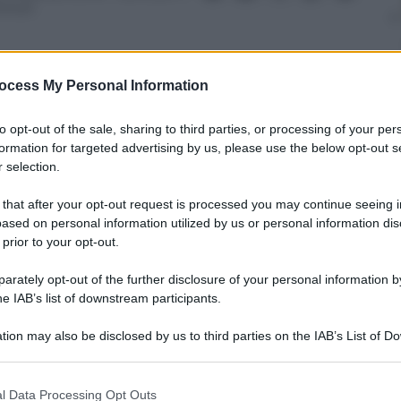
inuti
ocess My Personal Information
to opt-out of the sale, sharing to third parties, or processing of your per
nti preferite
formation for targeted advertising by us, please use the below opt-out s
 selection.
 per salvare l’azienda. Che oggi è in crisi
60 a 437 e i dirigenti da 4 a 12
 that after your opt-out request is processed you may continue seeing i
ased on personal information utilized by us or personal information dis
 prior to your opt-out.
rately opt-out of the further disclosure of your personal information by
he IAB’s list of downstream participants.
tion may also be disclosed by us to third parties on the IAB’s List of 
 that may further disclose it to other third parties.
 that this website/app uses one or more Google services and may gath
l Data Processing Opt Outs