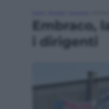
Home
»
Attualità
»
Economia
»
Embraco, 
Embraco, la 
i dirigenti