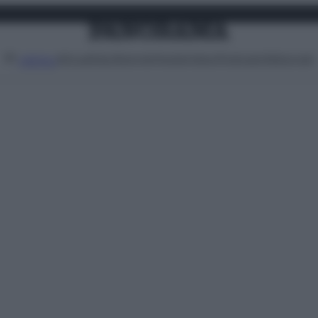
Attualità
Lifestyle
Moda
Video
Podcast
Abbonati
MENU