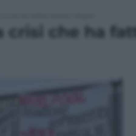
la crisi che ha fatto triplicare i dirigenti
crisi che ha fatt