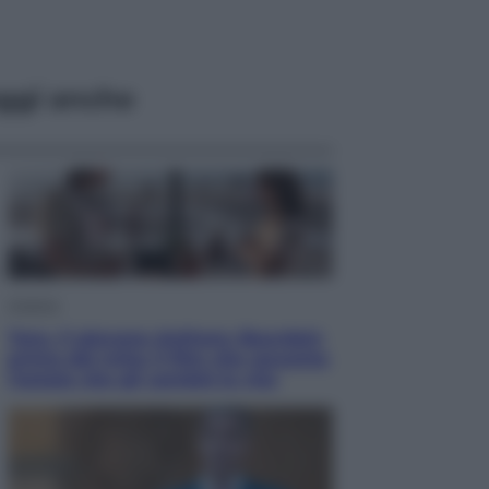
ggi anche
Cinema
Tony, il giovane Anthony Bourdain
prima del mito: il film che racconta
l’estate che gli cambiò la vita