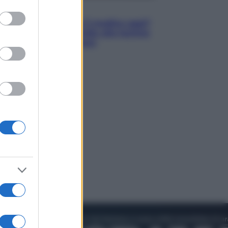
to grant or
Lifestyle
ed purposes
Cosa significa fare il medico oggi?
Dalle proteste in India alla lezione
di Abraham Verghese