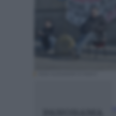
ANSA/ ALESSANDRO DI MARCO
St
2