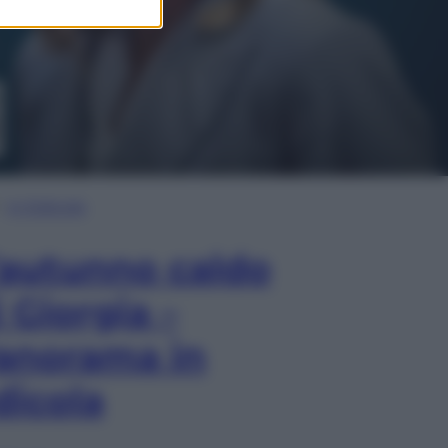
In Edicola
’autunno caldo
i Giorgia –
anorama in
dicola