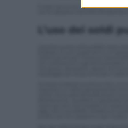
È stato l’annuncio ufficiale del cambio 
con le trattative interrotte fra l’azienda e
L’uso dei soldi p
Calcolare quanti soldi pubblici siano st
Embraco in tutti questi anni è un’opera
milioni) anche per l’intreccio inestricabile
che confluiscono negli ammortizzatori so
che giusto, sacrosanto, specie nel moment
salvataggio per levare le tende e trasferi
Gli stessi sindacati avvertono che ci si
impresa è un valore (giustamente) irrinun
rischio che le aziende preferiscano rinun
direttamente i lavoratori e lasciandoli 
riceve per anni aiuti pubblici (in qualu
dalla crisi è inevitabile chiedersi se q
profitto per l’occupazione e per il paese
Nel caso della Embraco la già citata sc