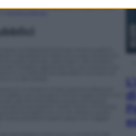
di rotta, divenuto incandescente nei giorni scorsi
 il
ministro Calenda
.
ubblici
ati spesi complessivamente per tenere a galla la
zione impossibile (si tratta comunque di parecchi
 fra risorse dell’Inps, dello Stato e dei lavoratori
ciali. Chiedere ragione del loro uso tuttavia è più
o in cui l’azienda dichiara fallito il tentativo di
L
rsi in un altro paese.
 muove su un terreno minato, perché la libertà di
d
ciabile e se si pongono vincoli troppo stretti c’è il
ciare agli ammortizzatori sociali, licenziando
P
senza alcuna protezione. Giusto. Ma se un’impresa
nque forma erogati) con cui non riesce a cavarsi
e
uelle risorse potessero essere spese con maggior
.
heda della Regione Piemonte ci ricorda che dal