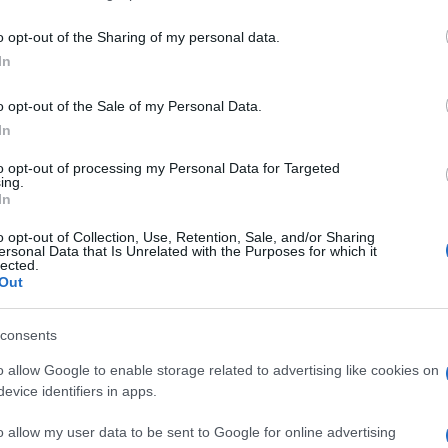
including but not limited to your visit or usage behaviour. You may click 
 to Google and its third-party tags to use your data for below specifi
o opt-out of the Sharing of my personal data.
ogle consent section.
In
o opt-out of the Sale of my Personal Data.
In
ennio di agevolazioni e aiuti pubblici concessi a
 suoi operai e i impiegati diminuiscano di quasi il
to opt-out of processing my Personal Data for Targeted
ino tre volte tanto? È quel che è successo alla
ing.
In
icavare dalla scheda sul Piano di
o pubblicata a novembre scorso dalla Regione
o opt-out of Collection, Use, Retention, Sale, and/or Sharing
ersonal Data that Is Unrelated with the Purposes for which it
lected.
’indignazione di questi giorni per la sua
Out
i riflettori soprattutto sulla presunta
concorrenza
(con l’inevitabile corredo di recriminazioni sui
arebbe male occuparsi anche del versante italiano
consents
e, schematicamente, nella domanda: i milioni di
 che ora clamorosamente “sbraca”, sono stati spesi
o allow Google to enable storage related to advertising like cookies on
evice identifiers in apps.
o allow my user data to be sent to Google for online advertising