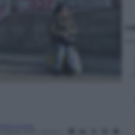
Le
efano Caviglia
3 Febbraio 2018
– Lettura: 4