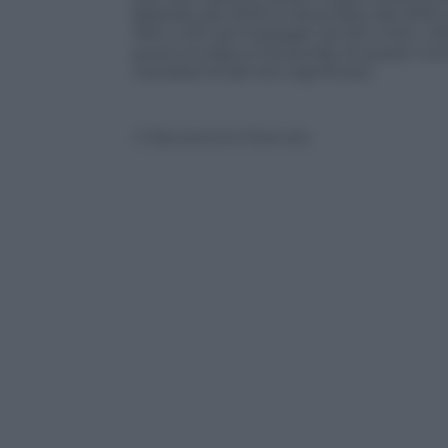
febbraio del 2005 al dicembre del 2016 (
760 a 437; gli impiegati da 120 a 104; i 
qual è la logica industriale di questi n
il problema del loro significato.
© Riproduzione Riservata