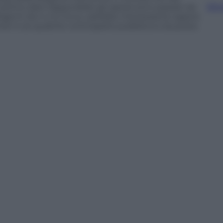
Sfog
ultimo dato disponibile) gli operai sono passati da
dirigenti da 4 a 12. Ecco, sarebbe interessante sapere
umeri e se qualche controparte pubblica si sia posta