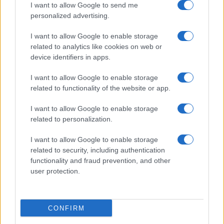
I want to allow Google to send me
personalized advertising.
I want to allow Google to enable storage
related to analytics like cookies on web or
device identifiers in apps.
I want to allow Google to enable storage
related to functionality of the website or app.
I want to allow Google to enable storage
related to personalization.
I want to allow Google to enable storage
related to security, including authentication
functionality and fraud prevention, and other
user protection.
CONFIRM