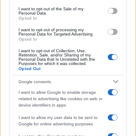
Please note that this website/app uses one or more Google
services and may gather and store information including but
I want to opt-out of the Sale of my
Personal Data.
not limited to your visit or usage behaviour. You may click to
Opted In
grant or deny consent to Google and its third-party tags to
use your data for below specified purposes in below Google
I want to opt-out of processing my
consent section.
Personal Data for Targeted Advertising.
Opted In
I want to opt-out of Collection, Use,
Retention, Sale, and/or Sharing of my
Personal Data that Is Unrelated with the
Purposes for which it was collected.
Opted Out
Google consents
I want to allow Google to enable storage
related to advertising like cookies on web or
device identifiers in apps.
I want to allow my user data to be sent to
Google for online advertising purposes.