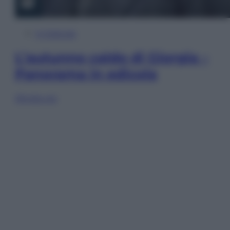
In Edicola
L’autunno caldo di Giorgia –
Panorama in edicola
Sfoglia ora