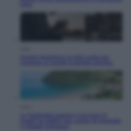
tutto
Esteri
Perché Hiroshima: la città scelta per
mostrare al mondo la bomba atomica
Viaggi
La Thailandia segreta è sul mare: 8
luoghi tra delfini rosa, grotte di smeraldo
e villaggi sull’acqua