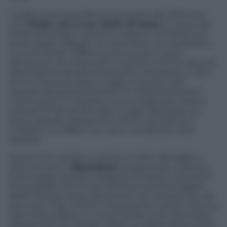
Il grafico qui sopra (fonte: Eurostat, dati 2011) dice
che
l’Italia, con il suo 42,5% di tasse
, è il secondo
Paese d’Europa in quanto a tasse e contributi sul
lavoro dopo il Belgio. Un intervento sul cosiddetto
“cuneo fiscale” (differenza tra quanto costa
all’impresa uno stipendio e quanto arriva in tasca al
dipendente) era assolutamente necessario. E dice
anche che pure dopo il taglio di questi costi
operato dal governo Prodi II (7 miliardi di euro) il
nostro posto in classifica non è migliorato. Siamo
sempre al top anche dopo il taglio alle tasse sul
lavoro operato dal governo Monti nel 2012 di 4
miliardi (i cui effetti non sono considerati nella
tabella).
Quello che colpisce è anche un altro dettaglio, e
cioè che sono i
dipendenti
a sopportare, sulla loro
busta paga, la parte maggiore di tasse e contributi
(linea gialla) mentre più ridotta è la parte pagata
dalle imprese (linea arancione) che comprende, ad
esempio, l’Irap. Infine è interessante notare come la
Danimarca abbia un cuneo fiscale tutto sommato
abbastanza alto (quasi il 35%) ma abbia deciso di far