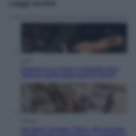
Leggi anche
Sport
Pellacani fa la storia: 5 medaglie d’oro
“Adesso voglio raggiungere le cinesi”
Lifestyle
Dal blush Charlotte Tilbury alle tote bag:
perché ormai collezioniamo e rivendiamo