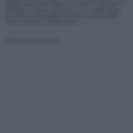
pagare pochissime tasse e contributi a imprese e
lavoratori e tassare, piuttosto, tutti i redditi (linea
blu) della persona (praticamente la nostra Irpef).
Forse è questa la strada giusta.
© Riproduzione Riservata