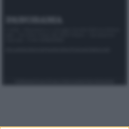
© 2025 – Panorama s.r.l. (Gruppo Società Editrice Italiana
spa) – Via Vittor Pisani 28, 20124 Milano – riproduzione
riservata – P.IVA 10518230965
Attualità
Lifestyle
Moda
Video
Podcast
Abbonati
Preferenze Privacy
Privacy Policy
Cookie Policy
Note legali