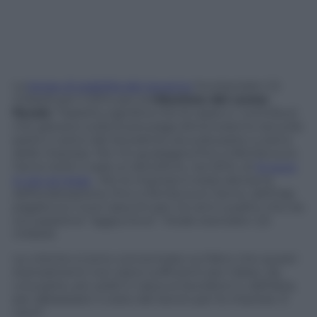
La
legge di stabilità del governo
ha stanziato 1,5
miliardi per il 2014 per la
riduzione del cuneo
fiscale
. Tradotto significa che le tasse e i contributi
che gravano sulla busta paga diminuiranno sia sulla
parte a carico del lavoratore sia sulla parte a carico
delle imprese. Per chi guadagna fino a 55mila euro
l’anno lordi ci sarà un beneficio, nel 2014, di
14 euro
in più al mese
. Per le imprese è stata decisa la
defiscalizzazione, fino a 15mila euro l’anno, dell’Irap
pagata sui nuovi assunti per tre anni a patto che sia
occupazione “aggiuntiva”. Totale stanziato: 2,5
miliardi.
Le critiche si sono concentrate sul fatto che questi
stanziamenti non siano sufficienti per ridare, da
una parte, più soldi in tasca ai lavoratori e, dall’altra,
per abbassare il costo del lavoro per le imprese. È
vero?