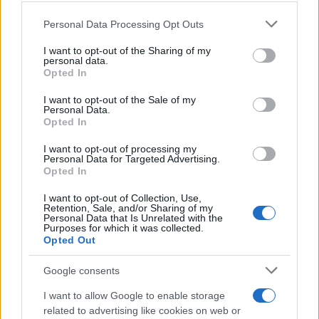
Personal Data Processing Opt Outs
This information may also be disclosed by us to third parties
on the IAB’s List of Downstream Participants that may further
I want to opt-out of the Sharing of my
disclose it to other third parties.
personal data.
Opted In
Please note that this website/app uses one or more Google
services and may gather and store information including but
I want to opt-out of the Sale of my
Personal Data.
not limited to your visit or usage behaviour. You may click to
Opted In
grant or deny consent to Google and its third-party tags to
use your data for below specified purposes in below Google
I want to opt-out of processing my
consent section.
Personal Data for Targeted Advertising.
Opted In
I want to opt-out of Collection, Use,
Retention, Sale, and/or Sharing of my
Personal Data that Is Unrelated with the
Purposes for which it was collected.
Opted Out
Google consents
I want to allow Google to enable storage
related to advertising like cookies on web or