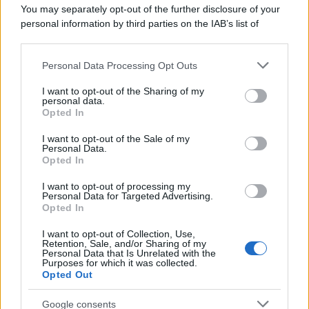
You may separately opt-out of the further disclosure of your
personal information by third parties on the IAB’s list of
downstream participants.
Personal Data Processing Opt Outs
This information may also be disclosed by us to third parties
on the IAB’s List of Downstream Participants that may further
I want to opt-out of the Sharing of my
disclose it to other third parties.
personal data.
Opted In
Please note that this website/app uses one or more Google
services and may gather and store information including but
I want to opt-out of the Sale of my
Personal Data.
not limited to your visit or usage behaviour. You may click to
Opted In
grant or deny consent to Google and its third-party tags to
use your data for below specified purposes in below Google
I want to opt-out of processing my
consent section.
Personal Data for Targeted Advertising.
Opted In
I want to opt-out of Collection, Use,
Retention, Sale, and/or Sharing of my
Personal Data that Is Unrelated with the
Purposes for which it was collected.
Opted Out
Google consents