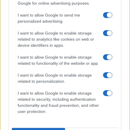
Google for online advertising purposes.
I want to allow Google to send me
personalized advertising.
I want to allow Google to enable storage
related to analytics like cookies on web or
device identifiers in apps.
I want to allow Google to enable storage
related to functionality of the website or app.
I want to allow Google to enable storage
related to personalization.
I want to allow Google to enable storage
related to security, including authentication
functionality and fraud prevention, and other
user protection.