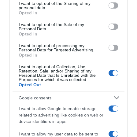
I want to opt-out of the Sharing of my
disclose it to other third parties.
personal data.
Opted In
Please note that this website/app uses one or more Google
services and may gather and store information including but
I want to opt-out of the Sale of my
Personal Data.
not limited to your visit or usage behaviour. You may click to
Opted In
grant or deny consent to Google and its third-party tags to
use your data for below specified purposes in below Google
I want to opt-out of processing my
consent section.
Personal Data for Targeted Advertising.
Opted In
I want to opt-out of Collection, Use,
Retention, Sale, and/or Sharing of my
Personal Data that Is Unrelated with the
Purposes for which it was collected.
Opted Out
Google consents
I want to allow Google to enable storage
related to advertising like cookies on web or
device identifiers in apps.
I want to allow my user data to be sent to