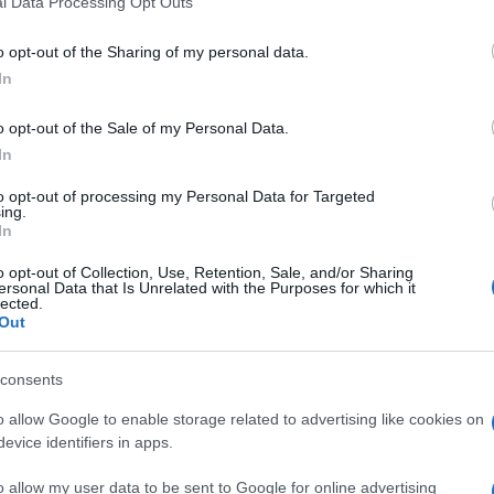
l Data Processing Opt Outs
including but not limited to your visit or usage behaviour. You may click 
 to Google and its third-party tags to use your data for below specifi
o opt-out of the Sharing of my personal data.
ogle consent section.
In
o opt-out of the Sale of my Personal Data.
Gianduiotto” e il gianduiotto è stato inventato da
In
r intuizione di Pier Paul Caffarel e di suo figlio.
ocolaterie è stata creata nel lontano 1865 l’antica
to opt-out of processing my Personal Data for Targeted
rodotto, fatto di cacao di altissima qualità e
ing.
 ormai quasi vent’anni, la Caffarel appartiene al
In
r mondiale nella produzione di cioccolato
tinua a uscire dagli impianti dello stabilimento di
o opt-out of Collection, Use, Retention, Sale, and/or Sharing
ianalità” la caratteristica vincente. “Qualità e
ersonal Data that Is Unrelated with the Purposes for which it
lected.
rtante di distinzione sul mercato” spiega
il nuovo
Out
r
(foto) “e pertanto Caffarel non ha mai abdicato alla
nta e basata su un antico procedimento chiamato
una macchina capace di trasformare il processo
consents
canico in grado però di colare una goccia densa e
oggi il nostro prodotto speciale”.
o allow Google to enable storage related to advertising like cookies on
evice identifiers in apps.
simi cinque anni la crescita in Italia.
“Vogliamo
solidando e rafforzando il canale di vendita
o allow my user data to be sent to Google for online advertising
elegato. “Lo faremo migliorando la visibilità della