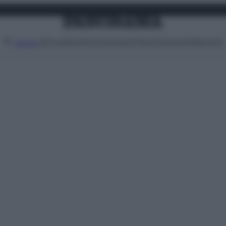
Attualità
Lifestyle
Moda
Video
Podcast
Abbonati
MENU