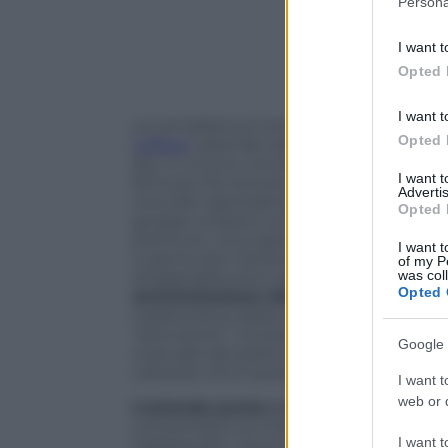
Persona
information 
deny consent
I want t
in below Go
Opted 
I want t
La via italiana al cioccolato di chiama “
Opted 
Caffarel
, azienda nata nel 1826 a Torino pe
Qui, in una ex conceria trasformata in ch
I want 
formula che ancora oggi caratterizza il p
Advertis
nocciole rigorosamente Igp Piemonte. Da
Opted 
gruppo svizzero Lindt & Sprüngli, leade
premium, ma il gianduiotto torinese con
I want t
Luserna San Giovanni e fa della sua “artig
of my P
was col
artigianalità sono oggi un fattore impo
Opted 
amministratore delegato Marco Pete
caratteristica della sua produzione, le
“estrusione”. Consiste nell’utilizzo di 
Google 
manuale del pasticcere in un gesto mec
vellutata. Ed è questo che rende ancora 
I want t
web or d
L’azienda punta a consolidare nei pros
concentrarci sul mercato domestico, con
I want t
tradizionale” continua l’amministratore d