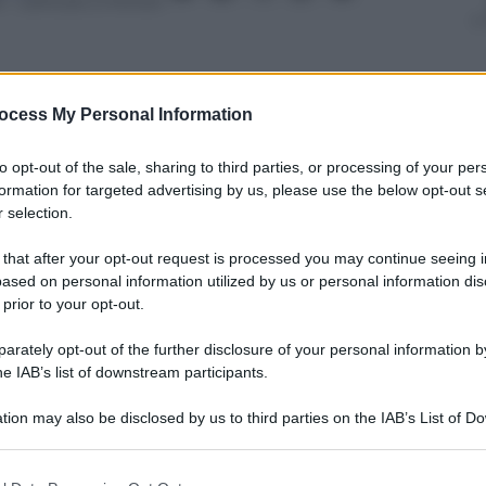
6
– Lettura: 2 minuti
ocess My Personal Information
nti preferite
to opt-out of the sale, sharing to third parties, or processing of your per
ianduiotti all’anno e l’export cresce a
formation for targeted advertising by us, please use the below opt-out s
 selection.
arrivo per il mercato domestico
 that after your opt-out request is processed you may continue seeing i
ased on personal information utilized by us or personal information dis
 prior to your opt-out.
rately opt-out of the further disclosure of your personal information by
he IAB’s list of downstream participants.
tion may also be disclosed by us to third parties on the IAB’s List of 
 that may further disclose it to other third parties.
 that this website/app uses one or more Google services and may gath