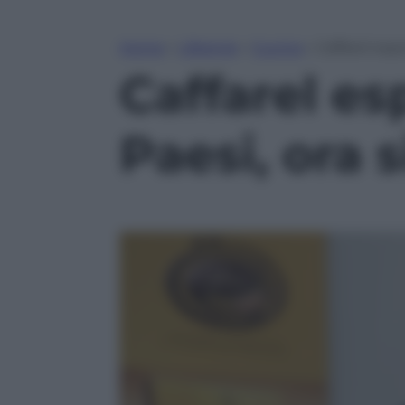
Home
»
Lifestyle
»
Cucina
»
Caffarel espo
Caffarel es
Paesi, ora s