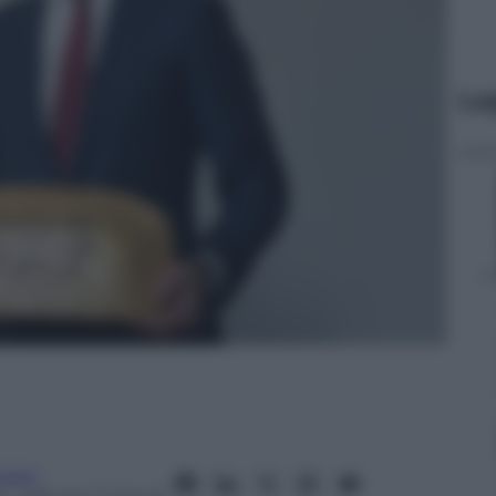
Le
rsani