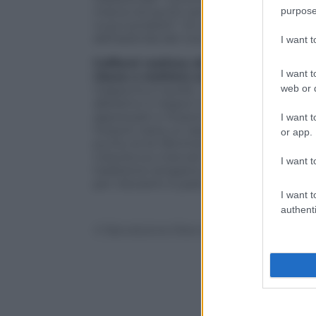
purpose
marca nei punti vendita, sviluppando 
nuovi prodotti”. Di cui il primo è atteso
dell’azienda del cioccolato.
I want 
Caffarel realizza oltre 30 milioni di 
I want t
riesce a mettere sul mercato circa 70
web or d
Giappone è quello dove la presenza è p
abbiamo 5 negozi monomarca” continua 
apprezzati e l’export in generale sta cr
I want t
l’export resta un asset strategico e dopo
or app.
punto di di riferimento indiscusso, l’azie
crescita sui mercati esteri, sempre più in
I want t
tradizione artigiana. E ancora nuovi bus
per ristoranti e pasticcerie.
I want t
authenti
© Riproduzione Riservata