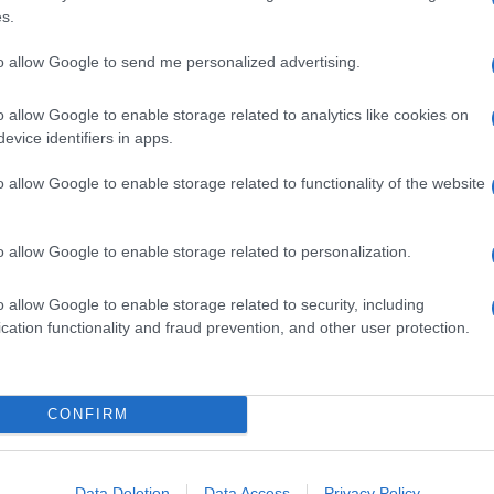
s.
nuovi packaging, merchandising e anche lanciando
 a breve, quale perfetta celebrazione dei 190 anni
to allow Google to send me personalized advertising.
gianduiotti l’anno e in occasione della Pasqua
o allow Google to enable storage related to analytics like cookies on
0 mila uova.
L’export raggiunge 50 Paesi e il
evice identifiers in apps.
iù consolidata: “Siamo in Giappone dal 1994 dove
Marco Peter. “I nostri prodotti sono molto
escendo molto bene”, a due cifre. Di certo anche
o allow Google to enable storage related to functionality of the website
 aver consolidato il mercato Italiano, che resta un
nda non trascurerà di esplorare altre vie per la
teressati al food italiano di altissima qualità e
o allow Google to enable storage related to personalization.
iness come quello dei semilavorati di cioccolato
o allow Google to enable storage related to security, including
cation functionality and fraud prevention, and other user protection.
CONFIRM
Data Deletion
Data Access
Privacy Policy