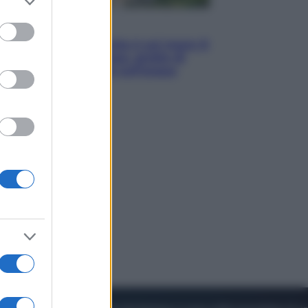
to grant or
ed purposes
Viaggi
La Thailandia segreta è sul mare: 8
luoghi tra delfini rosa, grotte di
smeraldo e villaggi sull’acqua