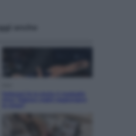
ggi anche
Sport
Pellacani fa la storia: 5 medaglie
d’oro “Adesso voglio raggiungere
le cinesi”