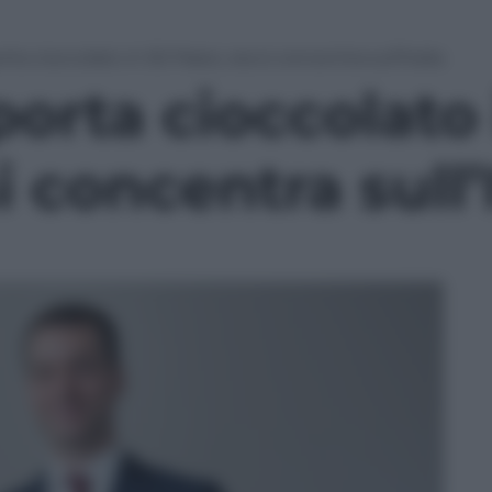
rta cioccolato in 50 Paesi, ora si concentra sull’Italia
porta cioccolato
i concentra sull’