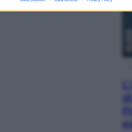
L
d
P
e