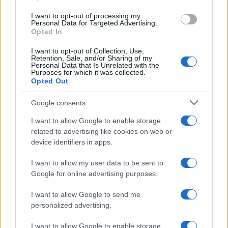
use your data for below specified purposes in below Google
I want to opt-out of processing my
consent section.
Personal Data for Targeted Advertising.
Opted In
I want to opt-out of Collection, Use,
Retention, Sale, and/or Sharing of my
Personal Data that Is Unrelated with the
Purposes for which it was collected.
Opted Out
Google consents
I want to allow Google to enable storage
related to advertising like cookies on web or
device identifiers in apps.
I want to allow my user data to be sent to
Google for online advertising purposes.
I want to allow Google to send me
personalized advertising.
I want to allow Google to enable storage