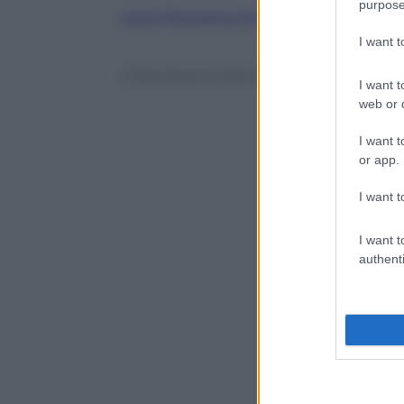
purpose
Leggi Panorama Online
I want 
© Riproduzione Riservata
I want t
web or d
I want t
or app.
I want t
I want t
authenti