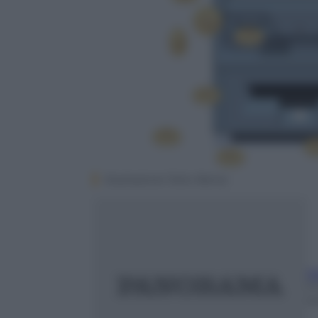
Illustrazione Totto Renna
Ma
1
m