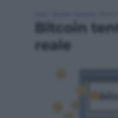
Home
»
Attualità
»
Economia
»
Bitcoin t
Bitcoin tent
reale