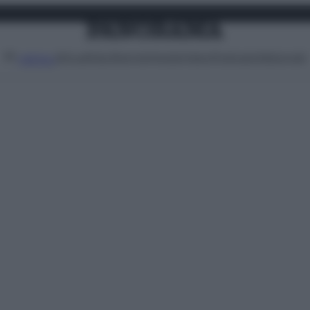
Attualità
Lifestyle
Moda
Video
Podcast
Abbonati
MENU