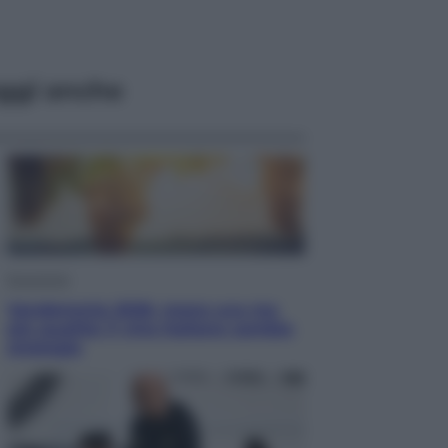
ggi anche
Economia
Vendemmia 2026, meno uva ma
più qualità: il vino italiano cambia
strategia