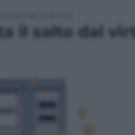
enta il salto dal virtuale al reale
a il salto dal vir