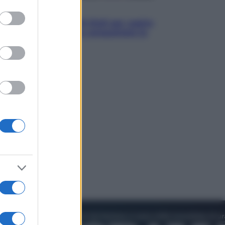
to grant or
Televisione
ed purposes
Estate da anime: 10 titoli per capire
il fenomeno che ha conquistato la
cultura pop