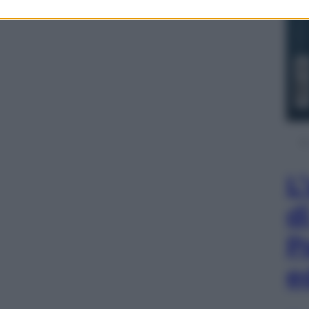
L
d
P
e