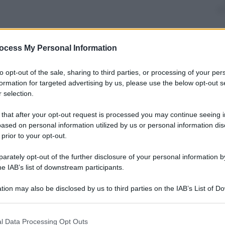
ocess My Personal Information
nti preferite
to opt-out of the sale, sharing to third parties, or processing of your per
pre una tappa cruciale per la diffusione
formation for targeted advertising by us, please use the below opt-out s
n pubblico non esperto
 selection.
 that after your opt-out request is processed you may continue seeing i
ased on personal information utilized by us or personal information dis
 prior to your opt-out.
rately opt-out of the further disclosure of your personal information by
he IAB’s list of downstream participants.
tion may also be disclosed by us to third parties on the IAB’s List of 
 that may further disclose it to other third parties.
 that this website/app uses one or more Google services and may gath
l Data Processing Opt Outs