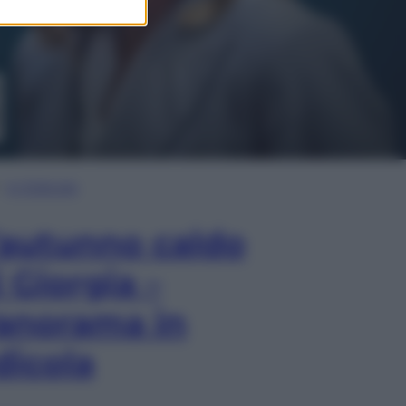
In Edicola
’autunno caldo
i Giorgia –
anorama in
dicola