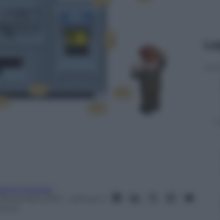
Le
ttia Ferraresi
1 Novembre 2013
– Lettura: 2
inuti