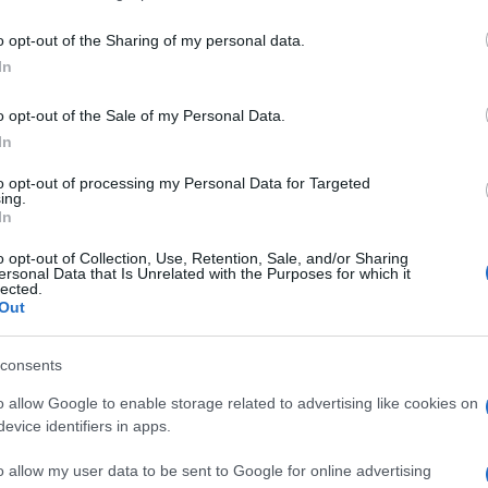
including but not limited to your visit or usage behaviour. You may click 
 to Google and its third-party tags to use your data for below specifi
o opt-out of the Sharing of my personal data.
ogle consent section.
In
o opt-out of the Sale of my Personal Data.
bio di banconote tradizionali è stato aperto la
ncouver. Presto ne compariranno altri in giro per il
In
me Bitcoin possono circolare senza particolari
arie non le considerano monete a tutti gli effetti. Per
to opt-out of processing my Personal Data for Targeted
ing.
note nella feritoia, fare una scansione del palmo
In
ica il bilancio del portafoglio elettronico. La
azione (la filosofia di Bitcoin si fonda sulla
o opt-out of Collection, Use, Retention, Sale, and/or Sharing
 personali) ma serve a impedire che la stessa
ersonal Data that Is Unrelated with the Purposes for which it
no, violando così le leggi locali sul riciclaggio.
lected.
Out
le né regolatori, creata per fare acquisti su
 «entra nel mondo reale» ha detto Mitchell
consents
 produce i bancomat. Le Bitcoin si possono
 rete, pagando una commissione fra lo 0,5 per
o allow Google to enable storage related to advertising like cookies on
genzia che gestisce la contrattazione; allo sportello
evice identifiers in apps.
 affare svantaggioso che però permette a Bitcoin
un pubblico che non ha dimestichezza con il mondo
.
o allow my user data to be sent to Google for online advertising