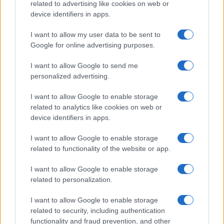
related to advertising like cookies on web or
device identifiers in apps.
I want to allow my user data to be sent to
Google for online advertising purposes.
I want to allow Google to send me
personalized advertising.
I want to allow Google to enable storage
related to analytics like cookies on web or
device identifiers in apps.
I want to allow Google to enable storage
related to functionality of the website or app.
I want to allow Google to enable storage
related to personalization.
I want to allow Google to enable storage
related to security, including authentication
functionality and fraud prevention, and other