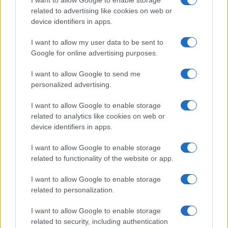
I want to allow Google to enable storage
related to advertising like cookies on web or
device identifiers in apps.
I want to allow my user data to be sent to
Google for online advertising purposes.
I want to allow Google to send me
personalized advertising.
I want to allow Google to enable storage
related to analytics like cookies on web or
device identifiers in apps.
I want to allow Google to enable storage
related to functionality of the website or app.
I want to allow Google to enable storage
related to personalization.
I want to allow Google to enable storage
related to security, including authentication