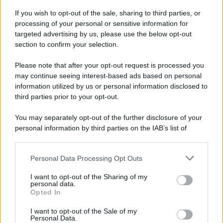
If you wish to opt-out of the sale, sharing to third parties, or
processing of your personal or sensitive information for
targeted advertising by us, please use the below opt-out
section to confirm your selection.
Please note that after your opt-out request is processed you
may continue seeing interest-based ads based on personal
information utilized by us or personal information disclosed to
third parties prior to your opt-out.
You may separately opt-out of the further disclosure of your
personal information by third parties on the IAB’s list of
downstream participants.
Personal Data Processing Opt Outs
This information may also be disclosed by us to third parties
on the IAB’s List of Downstream Participants that may further
I want to opt-out of the Sharing of my
disclose it to other third parties.
personal data.
Opted In
Please note that this website/app uses one or more Google
services and may gather and store information including but
I want to opt-out of the Sale of my
Personal Data.
not limited to your visit or usage behaviour. You may click to