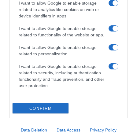
I want to allow Google to enable storage
related to analytics like cookies on web or
device identifiers in apps.
I want to allow Google to enable storage
related to functionality of the website or app.
I want to allow Google to enable storage
related to personalization.
I want to allow Google to enable storage
related to security, including authentication
functionality and fraud prevention, and other
user protection.
CONFIRM
Data Deletion
Data Access
Privacy Policy