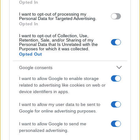
Opted In
grant or deny consent to Google and its third-party tags to
use your data for below specified purposes in below Google
I want to opt-out of processing my
consent section.
Personal Data for Targeted Advertising.
Opted In
I want to opt-out of Collection, Use,
Retention, Sale, and/or Sharing of my
Personal Data that Is Unrelated with the
Purposes for which it was collected.
Opted Out
Google consents
I want to allow Google to enable storage
related to advertising like cookies on web or
device identifiers in apps.
I want to allow my user data to be sent to
Google for online advertising purposes.
I want to allow Google to send me
personalized advertising.