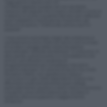
“oggi giorno il lavoro non c’è”.
Un’altra trappola consiste nel non ascoltare
nessuno dei segnali che il nostro cervello ci invia, al
massimo si ricorre a qualche farmaco per soffocare
quel maledetto mal di pancia, l’insonnia o gli
attacchi di panico. “D’altronde, prima o poi mi
passerà!”.
I meccanismi psicologici legati alla resistenza al
cambiamento sono molti ed hanno tutti lo scopo
di renderci ostaggi della nostra situazione
aromatizzata “all’acido da batteria”. Ci inducono, in
altre parole, a promuovere un immobilismo che
prima o poi sfocerà in qualcosa di
progressivamente più complesso. Facciamo
qualche esempio: c’è carenza di lavoro ma, molti
lavoratori infelici, non spediscono nessun
curriculum in giro. Molti dipendenti invece non
affrontano (costruttivamente) quel collega
particolarmente caustico o tanto meno si iscrivono
a qualche corso di formazione per riciclarsi in
qualche altra occupazione maggiormente
attraente.