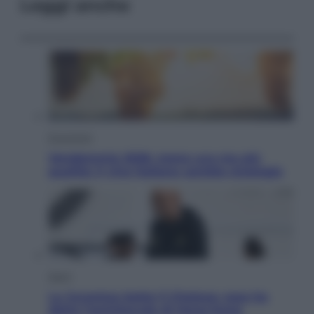
Leggi anche
Economia
Vendemmia 2026, meno uva ma più
qualità: il vino italiano cambia strategia
Sport
La Juventus batte il Chelsea: cosa ha
detto l’amichevole di Hong Kong