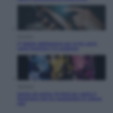
Economia
IT Wallet obbligatorio per la Pa: cos’è,
come funziona e le scadenze
Televisione
Estate da anime: 10 titoli per capire il
fenomeno che ha conquistato la cultura
pop