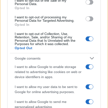
I want to opt-out of the Sale of my
Personal Data.
not limited to your visit or usage behaviour. You may click to
Opted In
grant or deny consent to Google and its third-party tags to
use your data for below specified purposes in below Google
I want to opt-out of processing my
consent section.
Personal Data for Targeted Advertising.
Opted In
I want to opt-out of Collection, Use,
Retention, Sale, and/or Sharing of my
Personal Data that Is Unrelated with the
Purposes for which it was collected.
Opted Out
Google consents
I want to allow Google to enable storage
related to advertising like cookies on web or
device identifiers in apps.
I want to allow my user data to be sent to
Google for online advertising purposes.
I want to allow Google to send me
personalized advertising.