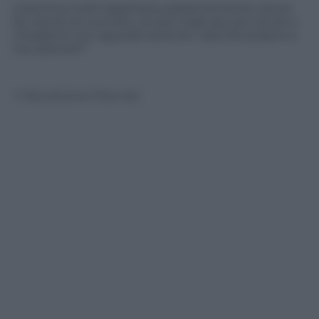
Insomma molti aspettano pazientemente, senza
far niente di concreto, di star male per poi venire a
chiedermi con sguardo atterrito “perché proprio a
me dottore?”
© Riproduzione Riservata