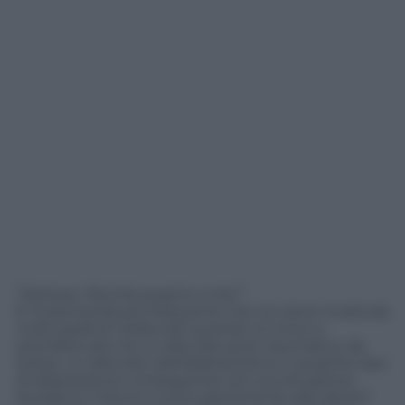
“Dottore. Perché proprio a me?”
E’ la domanda più frequente che mi viene rivolta da
molti pazienti stralunati quando mi trovo a
prendere atto di un disturbo post traumatico da
stress, un disturbo dell’adattamento o qualche tipo
di depressione conseguente ad una situazione
lavorativa. Il lavoro nuoce gravemente alla salute?