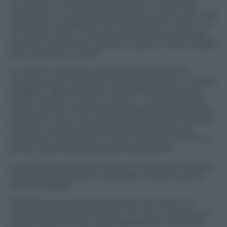
La risposta è ovviamente negativa, ma solo nel
momento in cui la realtà lavorativa è sana. Una volta
chiesi ad una paziente che clima c’era in ufficio. Lei
mi rispose “mah, si respira praticamente acido da
batteria, soprattutto quando il capo o i miei colleghi
sono di cattivo umore”.
In realtà le cause di una situazione lavorativa
negativa sono molteplici: eccesso di lavoro, colleghi
arroganti, capi autoritari, instabilità contrattuale,
lavoro ripetitivo o poco creativo … e potrei andare
avanti a lungo. Tutte queste problematiche hanno
qualcosa in comune: le conseguenze sull’individuo.
L’essere umano è psicologicamente fragile, se
sottoposto quindi ad un carico eccessivo di stress
prima o poi emergerà qualche problema.
Le trappole psicologiche che ci inducono a lasciare
la situazione lavorativa inalterata a questo punto
sono molteplici.
Possiamo per esempio pensare che il lavoro è
necessariamente stressante, chi non lo pensa è un
povero illuso! Mi devo solo rassegnare, d’altronde