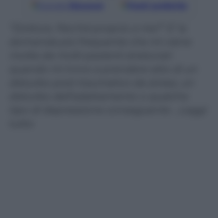
Google
Discover
Fonti preferite
“Dottore. Perché proprio a me?” E’ la
domanda più frequente che mi viene
rivolta da molti pazienti stralunati
quando mi trovo a prendere atto di un
disturbo post traumatico da stress, un
disturbo dell’adattamento o qualche
tipo di depressione conseguente …Leggi
tutto