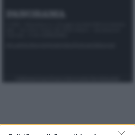
© 2025 – Panorama s.r.l. (Gruppo Società Editrice Italiana
spa) – Via Vittor Pisani 28, 20124 Milano – riproduzione
riservata – P.IVA 10518230965
Attualità
Lifestyle
Moda
Video
Podcast
Abbonati
Preferenze Privacy
Privacy Policy
Cookie Policy
Note legali