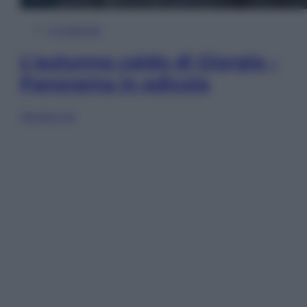
In Edicola
L’autunno caldo di Giorgia –
Panorama in edicola
Sfoglia ora