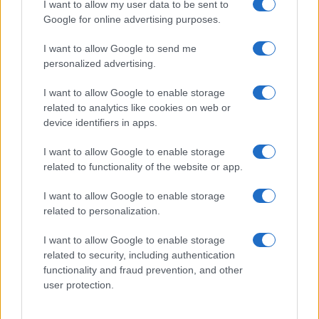
I want to allow my user data to be sent to
Google for online advertising purposes.
I want to allow Google to send me
personalized advertising.
I want to allow Google to enable storage
related to analytics like cookies on web or
device identifiers in apps.
I want to allow Google to enable storage
related to functionality of the website or app.
I want to allow Google to enable storage
related to personalization.
I want to allow Google to enable storage
related to security, including authentication
functionality and fraud prevention, and other
user protection.