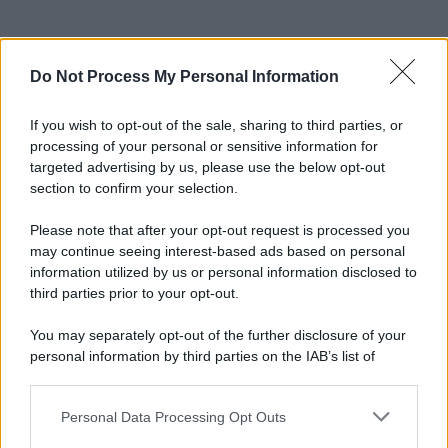
Do Not Process My Personal Information
If you wish to opt-out of the sale, sharing to third parties, or
processing of your personal or sensitive information for
targeted advertising by us, please use the below opt-out
section to confirm your selection.
Please note that after your opt-out request is processed you
may continue seeing interest-based ads based on personal
information utilized by us or personal information disclosed to
third parties prior to your opt-out.
You may separately opt-out of the further disclosure of your
personal information by third parties on the IAB’s list of
downstream participants.
Personal Data Processing Opt Outs
This information may also be disclosed by us to third parties
on the IAB’s List of Downstream Participants that may further