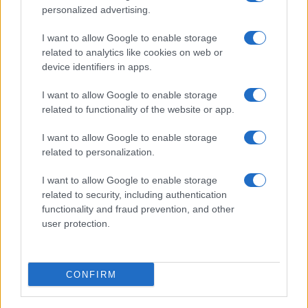
personalized advertising.
I want to allow Google to enable storage
related to analytics like cookies on web or
device identifiers in apps.
I want to allow Google to enable storage
related to functionality of the website or app.
I want to allow Google to enable storage
related to personalization.
I want to allow Google to enable storage
related to security, including authentication
functionality and fraud prevention, and other
user protection.
CONFIRM