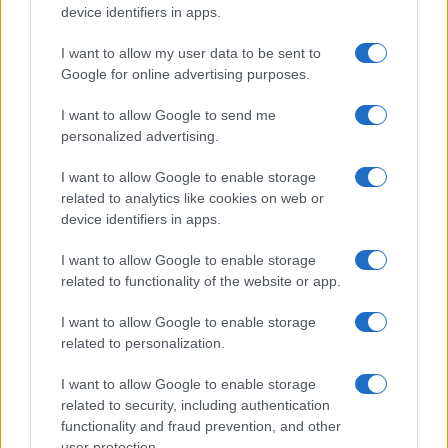
device identifiers in apps.
I want to allow my user data to be sent to
Google for online advertising purposes.
I want to allow Google to send me
personalized advertising.
I want to allow Google to enable storage
related to analytics like cookies on web or
device identifiers in apps.
I want to allow Google to enable storage
related to functionality of the website or app.
I want to allow Google to enable storage
related to personalization.
I want to allow Google to enable storage
related to security, including authentication
functionality and fraud prevention, and other
user protection.