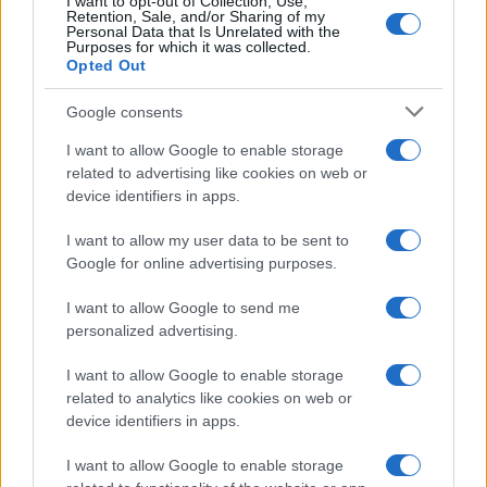
I want to opt-out of Collection, Use,
Retention, Sale, and/or Sharing of my
Personal Data that Is Unrelated with the
Purposes for which it was collected.
Opted Out
Google consents
I want to allow Google to enable storage
related to advertising like cookies on web or
device identifiers in apps.
I want to allow my user data to be sent to
Google for online advertising purposes.
I want to allow Google to send me
personalized advertising.
I want to allow Google to enable storage
related to analytics like cookies on web or
device identifiers in apps.
I want to allow Google to enable storage