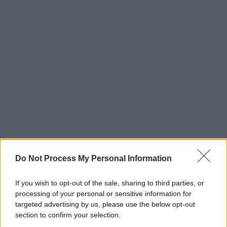
Do Not Process My Personal Information
If you wish to opt-out of the sale, sharing to third parties, or
processing of your personal or sensitive information for
targeted advertising by us, please use the below opt-out
section to confirm your selection.