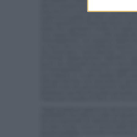
dietro a questa teoria è solida, poiché
esauriscono il combustibile nucleare all
supernova espelle gli strati esterni di que
che la quantità di massa dei buchi neri
stelle che li generano. Inoltre, la massa 
una massa inferiore a 1,4 volte quella de
Chandrasekhar), non possono trasformar
un buco nero o a una stella di neutroni. 
che chiamiamo “nane bianche”. C’è anche
di Tolman–Oppenheimer–Volkoff (in sigla,
buchi neri da quelli che danno vita a st
di Chandrasekhar, il limite Tov suggeris
sua materia, un nucleo stellare deve av
Sole per formare una nana bianca. Questi
quindi molto più piccoli persino del buc
ipotizzano quindi che questo processo po
masse pari a quelle di Giove, che ha una 
“Negli esopianeti gassosi di varie dimen
potrebbero formarsi su scale temporali o
caccia a particelle di materia oscura su
ne siano ricche, come il centro della Vi
pianeta sarebbe una svolta importante, 