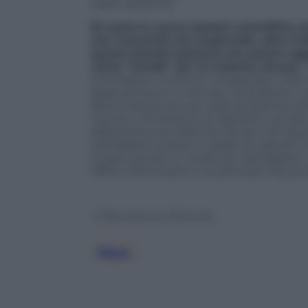
super-pesante.”
Di certo la nuova ipotesi scientifica
che l’umanità sta scoprendo, oltre 5.0
questi pianeti possono ora essere aggi
come “sonde” per la materia oscura.
C
potrebbero rimanere intrappolati nelle 
gradualmente a vicenda, riscaldando così
della materia oscura negli esopianeti p
mondi o l’emissione di radiazioni ad alt
abbastanza sensibili da rilevare tali segna
potrebbero essere in grado di captarli. 
singoli pianeti in modo più dettagliato”
offrire informazioni cruciali sulla natura
© Riproduzione Riservata
Nasa