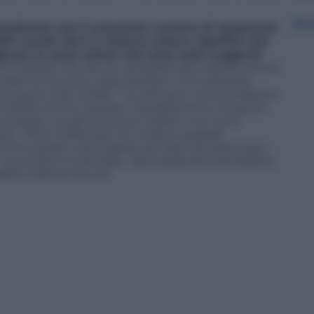
Sfog
 combinata con il crescente numero di esopianeti
00 mondi oltre il sistema solare, significa che
unti ai corpi celesti che sono stati suggeriti
’è l’ipotesi che alcuni candidati alla materia oscura
stelle di neutroni, radunandosi e annullandosi
 questi resti stellari. “La cattura e concentrazione
otrebbe anche causare il riscaldamento di questi
a energia, ma gli strumenti odierni non sono
li. I futuri telescopi e le missioni spaziali
Continuando a raccogliere più dati ed esaminare i
 conclude lo scienziato, “gli esopianeti potrebbero
 della materia oscura.”