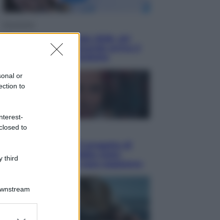
Economia
Nuovo bonus energia 2026, chi
potrà ottenerlo e quando arriva il
nuovo aiuto sulle bollette
sonal or
ection to
nterest-
closed to
Televisione
Squid Game USA, il progetto di
David Fincher sarebbe stato
 third
accantonato. Ecco cosa sappiamo
Downstream
er and store