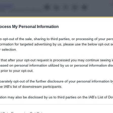
cchetti
025
– Lettura: 5 minuti
ocess My Personal Information
to opt-out of the sale, sharing to third parties, or processing of your per
formation for targeted advertising by us, please use the below opt-out s
nti preferite
 selection.
si che la materia oscura potrebbe
 that after your opt-out request is processed you may continue seeing i
generando nuovi buchi neri.
ased on personal information utilized by us or personal information dis
 prior to your opt-out.
osa è fatta e perché non emette né
rately opt-out of the further disclosure of your personal information by
he IAB’s list of downstream participants.
tion may also be disclosed by us to third parties on the IAB’s List of 
 that may further disclose it to other third parties.
 that this website/app uses one or more Google services and may gath