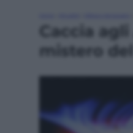
Home
»
Attualità
»
Difesa e Aerospazio
Caccia agli
mistero de