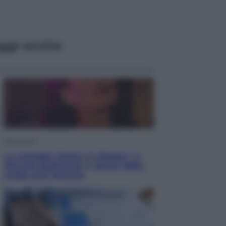
ggi anche
Televisione
Le schegge riporta su Disney+ il
lato più seducente e oscuro della
moda anni Ottanta