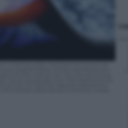
Le
stem containing a stellar-mass black hole known as IGR
a have clocked the fastest wind ever seen blowing off a
t about 20 million miles per hour. The wind, which comes
hole, may be carrying away much more material than the
le over time. This result has important implications for
, which typically weighs between 5 and 10 solar masses,