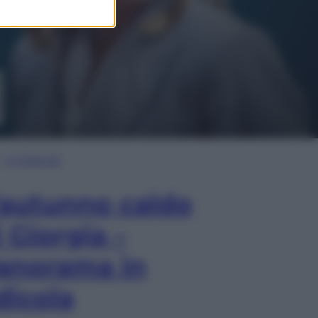
In Edicola
’autunno caldo
i Giorgia –
anorama in
dicola