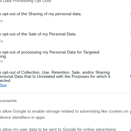
l Data Processing Opt Outs
including but not limited to your visit or usage behaviour. You may click 
 to Google and its third-party tags to use your data for below specifi
o opt-out of the Sharing of my personal data.
ogle consent section.
In
o opt-out of the Sale of my Personal Data.
In
to opt-out of processing my Personal Data for Targeted
ing.
In
neri che divorano gli esopianeti dal loro interno.
o opt-out of Collection, Use, Retention, Sale, and/or Sharing
o la quale un accumulo di materia oscura per
ersonal Data that Is Unrelated with the Purposes for which it
aneti delle dimensioni di Giove creerebbe un buco
lected.
esti dal centro. Dunque i pianeti extrasolari, o
Out
studiare il mistero della materia oscura, ovvero un
 assorbe né riflette luce, rendendola invisibile ai
consents
gli effetti gravitazionali sulla materia visibile. E si
e la formazione delle strutture cosmiche come
o allow Google to enable storage related to advertising like cookies on
 la sua natura è sconosciuta, ma c’è l’ipotesi che
evice identifiers in apps.
nte interagenti tra loro. La nuova teoria suppone
er-pesante potrebbero essere intrappolate dagli
gia e quindi dirigendosi verso il nucleo di essi.
o allow my user data to be sent to Google for online advertising