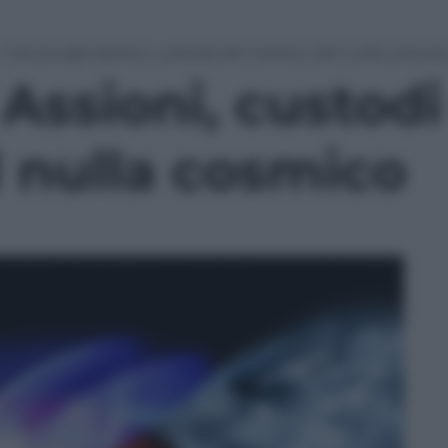
»
Caccia agli Assioni, custodi del mistero del nulla cosmic
 Assioni, custodi
l nulla cosmico