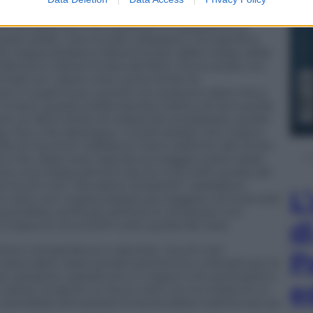
 questi buchi neri nascono quando stelle massicce
a fine della loro vita. Quando un’esplosione di
ste stelle, i loro nuclei collassano. Ciò significa
 di massa stellare è determinato dalle masse delle
inferiore è determinata dal fatto che le stelle con
l Sole (un valore noto come limite di
si in supernove, quindi non possono dare vita a
Invece, queste stelle lasciano dietro di loro quelle
 un altro limite di massa da considerare, quello
 Tov), che distingue i nuclei stellari che creano
elle di neutroni. Sebbene meno definito del limite
ce che, dopo aver espulso la maggior parte della
ere una massa almeno da 2,2 a 2,9 volte quella del
 buchi neri “divoratori di pianeti” sarebbero
L
o nero con massa stellare più leggera. Gli scienziati
trebbe verificarsi all’interno di pianeti con
d
massa di circa 0,001 volte quella del Sole.
sioni, temperature e densità, i buchi neri
P
sservabili; osservandoli potremmo utilizzarli per la
per-pesante, soprattutto in regioni che ipotizziamo
e
a Lattea. Scoprire un buco nero con la massa di un
potrebbe dimostrare la teoria della materia oscura