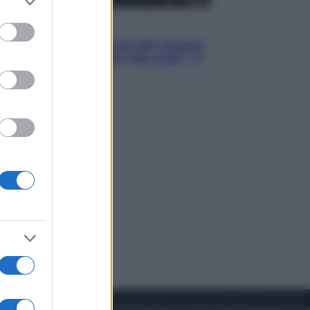
to grant or
ed purposes
Cinema
Robin Hood – Il prezzo del sangue:
Hugh Jackman, altro che eroe! – Il
video in esclusiva