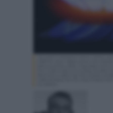
This artist’s impression shows a binary sy
J17091 for short. Observations with Chandr
disk around this stellar-mass black hole a
from a disk of gas surrounding the black 
black hole is capturing and could be variab
understanding how this class of black hole
can behave.