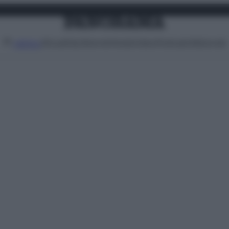
Attualità
Lifestyle
Moda
Video
Podcast
Abbonati
MENU