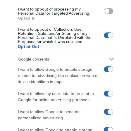
use your data for below specified purposes in below Google
I want to opt-out of processing my
consent section.
Personal Data for Targeted Advertising.
Opted In
I want to opt-out of Collection, Use,
Retention, Sale, and/or Sharing of my
Personal Data that Is Unrelated with the
Purposes for which it was collected.
Opted Out
Google consents
I want to allow Google to enable storage
related to advertising like cookies on web or
device identifiers in apps.
I want to allow my user data to be sent to
Google for online advertising purposes.
I want to allow Google to send me
personalized advertising.
I want to allow Google to enable storage