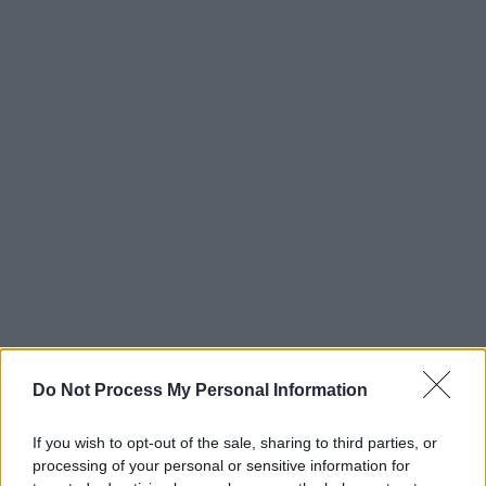
Do Not Process My Personal Information
If you wish to opt-out of the sale, sharing to third parties, or
processing of your personal or sensitive information for