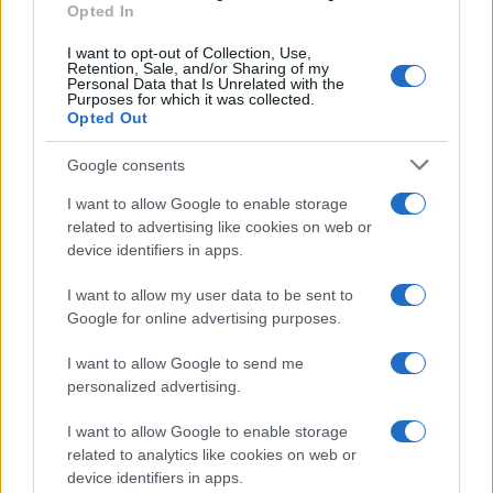
Opted In
I want to opt-out of Collection, Use,
Retention, Sale, and/or Sharing of my
Personal Data that Is Unrelated with the
Purposes for which it was collected.
Opted Out
Google consents
I want to allow Google to enable storage
related to advertising like cookies on web or
device identifiers in apps.
I want to allow my user data to be sent to
Google for online advertising purposes.
I want to allow Google to send me
personalized advertising.
I want to allow Google to enable storage
related to analytics like cookies on web or
device identifiers in apps.